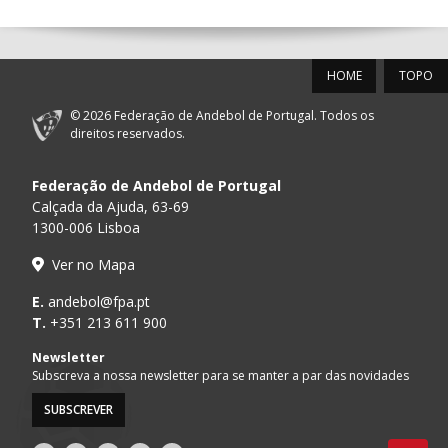
12-SET-2026
HOME
TOPO
15:00
18
SL BENFICA
_ - _
FC PORTO
© 2026 Federação de Andebol de Portugal. Todos os
PÓVOA AC /
15:00
20
CF OS BELENENSES
_ - _
direitos reservados.
Bodegão/CCR/Pr
Federação de Andebol de Portugal
AD ACADEMIA
15:00
147
MADEIRA SAD
_ - _
ANDEBOL SPS
Calçada da Ajuda, 63-69
1300-006 Lisboa
CJ A. GARRETT
16:00
146
_ - _
ALAVARIUM
Ver no Mapa
/Pristivus
ABC DE BRAGA /OBO
E.
andebol@fpa.pt
17:00
149
_ - _
SL BENFICA
Bettermann
T.
+351 213 611 900
MARÍTIMO MADEIRA
Newsletter
17:00
16
_ - _
VITÓRIA SC
ANDEBOL SAD
Subscreva a nossa newsletter para se manter a par das novidades
SUBSCREVER
17:15
145
JUVE LIS
_ - _
CD FEIRENSE /Mov