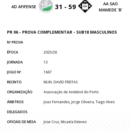
AA SAO
31 - 59
AD AFIFENSE
MAMEDE 'B'
PR 06 - PROVA COMPLEMENTAR - SUB18 MASCULINOS
Nº PROVA
ÉPOCA
2025/26
JORNADA
13
JOGO Nº
1667
RECINTO
MUN. DAVID FREITAS
ORGANIZAÇÃO
Associação de Andebol do Porto
ÁRBITROS
Joao Fernandes, Jorge Oliveira, Tiago Alves
DELEGADOS
OFICIAIS DE MESA
Jose Cruz, Micaela Esteves