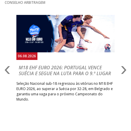
GINÁSIOCSTIRSO /
MARÍTIMO MADEI
CONSELHO ARBITRAGEM
15:00
9
_ - _
RETROTARGET
ANDEBOL SAD
Anterior
Seguin
15:00
13
VITÓRIA SC
_ - _
AD CARVALHOS
ABC DE BRAGA 
17:00
142
CALE
_ - _
Bettermann
AD ACADEMIA
18:00
143
_ - _
CDE GIL EANES
ANDEBOL SPS
06.08.2026
05.
PÓVOA AC /
18:30
14
_ - _
SL BENFICA
M18 EHF EURO 2026: PORTUGAL VENCE
R
Bodegão/CCR/Proteu
SUÉCIA E SEGUE NA LUTA PARA O 9.º LUGAR
R
ÁGUAS SANTAS
18:30
12
_ - _
CF OS BELENENSE
bre
Seleção Nacional sub-18 regressou às vitórias no M18 EHF
San
MILANEZA
EURO 2026, ao superar a Suécia por 32-28, em Belgrado e
Figu
garantiu uma vaga para o próximo Campeonato do
pro
CJ A. GARRETT
19:00
140
CD FEIRENSE /Movit
_ - _
Mundo.
tal
/Pristivus
6-SET-2026
14:00
144
ALAVARIUM
_ - _
MADEIRA SAD