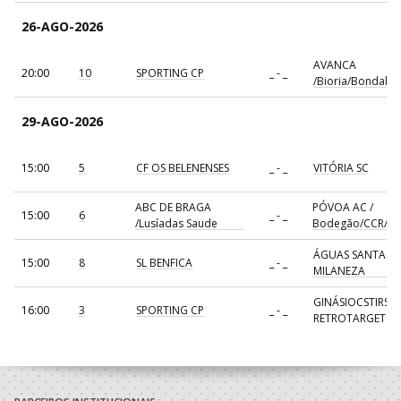
26-AGO-2026
AVANCA
20:00
10
SPORTING CP
_ - _
/Bioria/Bondalti
29-AGO-2026
15:00
5
CF OS BELENENSES
_ - _
VITÓRIA SC
ABC DE BRAGA
PÓVOA AC /
15:00
6
_ - _
/Lusíadas Saude
Bodegão/CCR/Pr
ÁGUAS SANTAS
15:00
8
SL BENFICA
_ - _
MILANEZA
GINÁSIOCSTIRSO 
16:00
3
SPORTING CP
_ - _
RETROTARGET
17:00
137
CDE GIL EANES
_ - _
ALAVARIUM
AVANCA
18:00
7
_ - _
FC PORTO
/Bioria/Bondalti