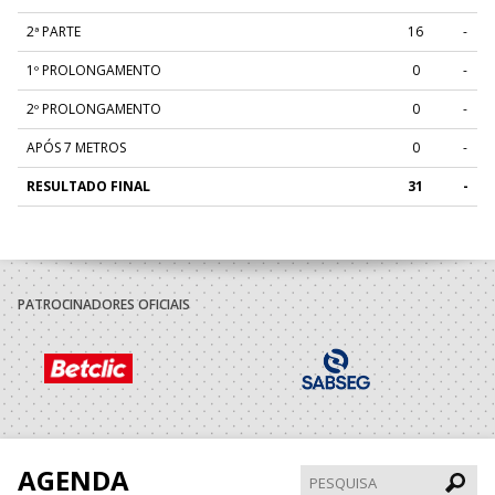
2ª PARTE
16
-
1º PROLONGAMENTO
0
-
2º PROLONGAMENTO
0
-
APÓS 7 METROS
0
-
RESULTADO FINAL
31
-
PATROCINADORES OFICIAIS
AGENDA
Pesqui