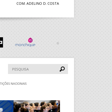
COM. ADELINO D. COSTA
PAV. LUZ 2
CENTRO DESPORTIVO JUVE
LIS
PS
PAV. F. SÁ LEITE
ESC. BARTOLOMEU
PERESTRELO
Pesquisar
TIÇÕES NACIONAIS
DESP. UNIDADE
VIMARANENSE
Seguinte
PAV. LUZ 2