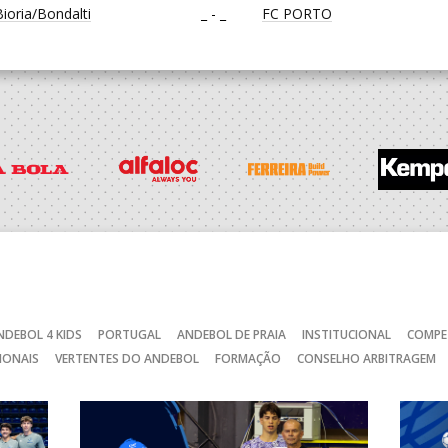
oria/Bondalti
_ - _
FC PORTO
CA
_ - _
CD FEIRENSE /Movit
_ - _
CALE
RAGA /OBO Bettermann
_ - _
AD ACADEMIA ANDEBOL S
SAD
_ - _
CJ A. GARRETT /Pristivus
NDEBOL 4 KIDS
PORTUGAL
ANDEBOL DE PRAIA
INSTITUCIONAL
COMPE
IONAIS
VERTENTES DO ANDEBOL
FORMAÇÃO
CONSELHO ARBITRAGEM
C
_ - _
AD CARVALHOS
CA
_ - _
JUVE LIS