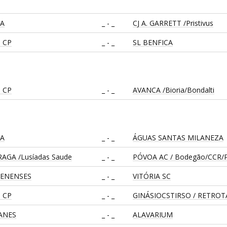
CA
_ - _
CJ A. GARRETT /Pristivus
 CP
_ - _
SL BENFICA
 CP
_ - _
AVANCA /Bioria/Bondalti
CA
_ - _
ÁGUAS SANTAS MILANEZA
AGA /Lusíadas Saude
_ - _
PÓVOA AC / Bodegão/CCR/P
LENENSES
_ - _
VITÓRIA SC
 CP
_ - _
GINÁSIOCSTIRSO / RETRO
EANES
_ - _
ALAVARIUM