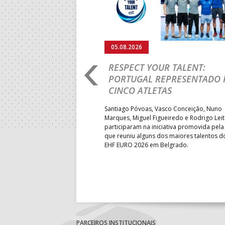
15:00
9
GINÁSIOC
15:00
11
FC PORTO
05.08.2026
17:00
142
CALE
RO 2026: PORTUGAL
RESPECT YOUR TALENT:
18:00
143
AD ACADE
IA E SEGUE NA LUTA
PORTUGAL REPRESENTADO 
LUGAR
CINCO ATLETAS
18:30
14
PÓVOA AC 
b-18 regressou às vitórias no
18:30
Santiago Póvoas, Vasco Conceição, Nuno
12
ÁGUAS SA
 ao superar a Suécia por 32-
Marques, Miguel Figueiredo e Rodrigo Lei
garantiu uma vaga para o
participaram na iniciativa promovida pela
19:00
140
CD FEIREN
to do Mundo.
que reuniu alguns dos maiores talentos 
EHF EURO 2026 em Belgrado.
6-SET-2026
14:00
144
ALAVARIU
12-SET-2026
15:00
18
SL BENFI
PARCEIROS INSTITUCIONAIS