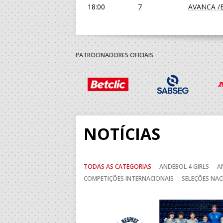
18:00
7
AVANCA /Bi
19:00
135
SL BENFI
19:00
139
JUVE LIS
PATROCINADORES OFICIAIS
30-AGO-2026
14:00
138
ABC DE B
15:00
136
MADEIRA 
NOTÍCIAS
5-SET-2026
TODAS AS CATEGORIAS
ANDEBOL 4 GIRLS
A
COMPETIÇÕES INTERNACIONAIS
SELEÇÕES NAC
15:00
13
VITÓRIA S
Anterior
15:00
141
SL BENFI