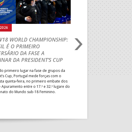
BOL
MUN. STº TIRSO
aude
DRAGÃO ARENA
.2026
05.08.2026
rmann
MUN. LEÇA PALMEIRA
 W18 WORLD CHAMPIONSHIP:
IHF W18 WORLD CH
MUN. S. PEDRO SUL
IL É O PRIMEIRO
JOÃO VAREJÃO PREL
RSÁRIO DA FASE A
CURSO INTERNACIO
MUN. PÓVOA VARZIM
INAR DA PRESIDENT’S CUP
TREINADORES NA R
PAV. ÁGUAS SANTAS
o primeiro lugar na fase de grupos da
Treinador português João Var
PAV. GIMN. S. JOÃO VER
t’s Cup, Portugal mede forças com o
integrado na EHF Experts List, 
esta quinta-feira, no primeiro embate dos
preletores convidados pela 
 Apuramento entre o 17.º e 32.º lugare do
de Andebol, em Pitești, iniciat
ato do Mundo sub-18 Feminino.
de 400 treinadores.
MUN. MARIANA LOPES
PAV. LUZ 2