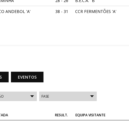
AMINHA
28 - 26
B.E.C.A. "B"
CO ANDEBOL 'A'
38 - 31
CCR FERMENTÕES 'A'
ERMOIM / CONTROLSAFE
45 - 32
B.E.C.A. "B"
E BRAGA "B" AGERE
14 - 59
CD XICO ANDEBOL 'A'
ERMENTÕES 'A'
46 - 10
C.A.CAMINHA
S
EVENTOS
CO ANDEBOL 'A'
32 - 29
AC VERMOIM / CONTROLSA
A. "B"
27 - 49
CCR FERMENTÕES 'A'
AMINHA
19 - 18
ABC DE BRAGA "B" AGERE
ITADA
RESULT.
EQUIPA VISITANTE