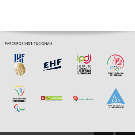
36
MILANEZA
26
MARINHO
PÓVOA AC /
22-
18:30
14
_ - _
SL BENFICA
26 -
Bodegão/CCR/Proteu
MAR-
11:00
756
B.E.C.A.
MAIASTARS
31
26
CJ A. GARRETT
19:00
140
CD FEIRENSE /Movit
_ - _
/Pristivus
JORNADA 7
PARCEIROS INSTITUCIONAIS
6-SET-2026
12-
C.D.XICO
23 -
ABR-
12:00
757
C. S. JUV. MAR
ANDEBOL
46
14:00
26
144
ALAVARIUM
_ - _
MADEIRA SAD
11-
18 -
12-SET-2026
ABR-
12:00
758
AC FAFE
B.E.C.A.
20
26
PÓVOA AC /
15:00
12-
20
CF OS BELENENSES
_ - _
AC VERMOIM /
63 -
Bodegão/CCR/Pr
ABR-
11:00
759
MAIASTARS
FARMACIA
30
26
MARINHO
15:00
18
SL BENFICA
_ - _
FC PORTO
22-
39 -
AD ACADEMIA
ABR-
21:00
760
ABC DE BRAGA
CCR Ferment
15:00
147
MADEIRA SAD
_ - _
22
ANDEBOL SPS
26