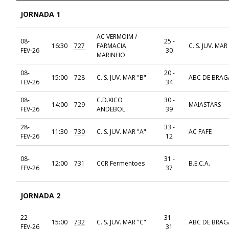
JORNADA 1
AC VERMOIM /
08-
25 -
16:30
727
FARMACIA
C. S. JUV. MAR
FEV-26
30
MARINHO
08-
20 -
15:00
728
C. S. JUV. MAR "B"
ABC DE BRAG
FEV-26
34
08-
C.D.XICO
30 -
14:00
729
MAIASTARS
FEV-26
ANDEBOL
39
28-
33 -
11:30
730
C. S. JUV. MAR "A"
AC FAFE
FEV-26
12
08-
31 -
12:00
731
CCR Fermentoes
B.E.C.A.
FEV-26
37
JORNADA 2
22-
31 -
15:00
732
C. S. JUV. MAR "C"
ABC DE BRAG
FEV-26
31