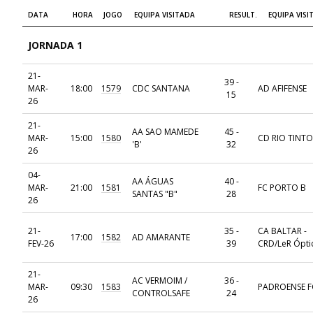
DATA
HORA
JOGO
EQUIPA VISITADA
RESULT.
EQUIPA VISI
JORNADA 1
21-
39 -
MAR-
18:00
1579
CDC SANTANA
AD AFIFENSE
15
26
21-
AA SAO MAMEDE
45 -
MAR-
15:00
1580
CD RIO TINTO
'B'
32
26
04-
AA ÁGUAS
40 -
MAR-
21:00
1581
FC PORTO B
SANTAS "B"
28
26
21-
35 -
CA BALTAR -
17:00
1582
AD AMARANTE
FEV-26
39
CRD/LeR Ópti
21-
AC VERMOIM /
36 -
MAR-
09:30
1583
PADROENSE F
CONTROLSAFE
24
26