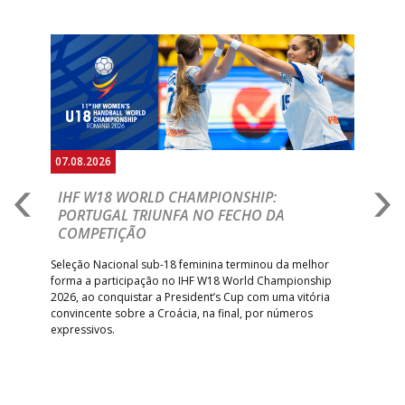
Anterior
Seguin
07.08.2026
07.
E
IHF W18 WORLD CHAMPIONSHIP:
C
PORTUGAL TRIUNFA NO FECHO DA
R
COMPETIÇÃO
A A
Trei
 que
Seleção Nacional sub-18 feminina terminou da melhor
dia
;
forma a participação no IHF W18 World Championship
insc
inar
2026, ao conquistar a President’s Cup com uma vitória
convincente sobre a Croácia, na final, por números
expressivos.