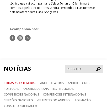
técnico que vai acompanhar a Selecção Junior C feminina é
composto pelos treinadores Sandra Fernandes e Luis Bentes e
pela fisioterapeuta Luísa Gonçalves.
Acompanha-nos:
Siga-
Siga-
Siga-
nos
nos
nos
no
no
no
Facebook
Instagram
Twitter
NOTÍCIAS
Pesqui
TODAS AS CATEGORIAS
ANDEBOL 4 GIRLS
ANDEBOL 4 KIDS
PORTUGAL
ANDEBOL DE PRAIA
INSTITUCIONAL
COMPETIÇÕES NACIONAIS
COMPETIÇÕES INTERNACIONAIS
SELEÇÕES NACIONAIS
VERTENTES DO ANDEBOL
FORMAÇÃO
CONSELHO ARBITRAGEM