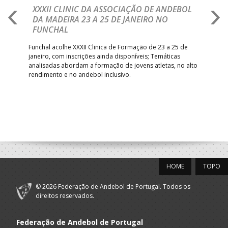
XXXII CLINIC DA ASSOCIAÇÃO DE ANDEBOL
S
DA MADEIRA 23 A 25 DE JANEIRO NO
T
FUNCHAL
Form
agen
al
Funchal acolhe XXXII Clinica de Formação de 23 a 25 de
Moim
janeiro, com inscrições ainda disponíveis; Temáticas
o
analisadas abordam a formação de jovens atletas, no alto
rendimento e no andebol inclusivo.
HOME
TOPO
© 2026 Federação de Andebol de Portugal. Todos os
direitos reservados.
Federação de Andebol de Portugal