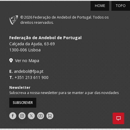
HOME
TOPO
© 2026 Federação de Andebol de Portugal. Todos os
direitos reservados.
Federação de Andebol de Portugal
Calçada da Ajuda, 63-69
1300-006 Lisboa
Ver no Mapa
E.
andebol@fpa.pt
T.
+351 213 611 900
Newsletter
Subscreva a nossa newsletter para se manter a par das novidades
SUBSCREVER
Siga-
Siga-
Siga-
AndebolTV
Loja
nos
nos
nos
no
no
no