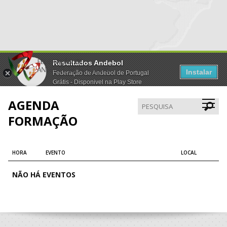
Resultados Andebol
Instalar
Federação de Andebol de Portugal
Grátis - Disponivel na Play Store
AGENDA
Pesqui
FORMAÇÃO
HORA
EVENTO
LOCAL
NÃO HÁ EVENTOS