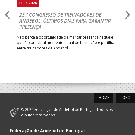
11.06.2026
08.
23.º CONGRESSO DE TREINADORES DE
2
S
ANDEBOL: ÚLTIMOS DIAS PARA GARANTIR
A
PRESENÇA
D
R
Não perca a oportunidade de marcar presença naquele
que é o principal momento anual de formação e partilha
nho,
Espe
entre treinadores de Andebol.
de E
mom
comp
HOME
TOPO
© 2026 Federação de Andebol de Portugal. Todos os
direitos reservados.
Federação de Andebol de Portugal