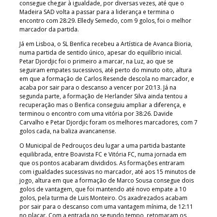
consegue chegar à igualdade, por diversas vezes, até que o
Madeira SAD volta a passar para a liderança e termina o
encontro com 28:29. Elledy Semedo, com 9 golos, foi o melhor
marcador da partida.
Já em Lisboa, o SL Benfica recebeu a Artística de Avanca Bioria,
numa partida de sentido único, apesar do equilíbrio inicial.
Petar Djordjic foi o primeiro a marcar, na Luz, ao que se
seguiram empates sucessivos, até perto do minuto oito, altura
em que a formação de Carlos Resende descola no marcador, e
acaba por sair para o descanso a vencer por 20:13. Já na
segunda parte, a formação de Herlander Silva ainda tentou a
recuperação mas o Benfica conseguiu ampliar a diferença, e
terminou o encontro com uma vitória por 38:26. Davide
Carvalho e Petar Djordjic foram os melhores marcadores, com 7
golos cada, na baliza avancanense.
O Municipal de Pedrouços deu lugar a uma partida bastante
equilibrada, entre Boavista FC e Vitória FC, numa jornada em
que os pontos acabaram divididos. As formações entraram
com igualdades sucessivas no marcador, até aos 15 minutos de
jogo, altura em que a formação de Marco Sousa consegue dois
golos de vantagem, que foi mantendo até novo empate a 10
golos, pela turma de Luis Monteiro. Os axadrezados acabam
por sair para o descanso com uma vantagem mínima, de 12:11
no placar. Com a entrada no segundo tempo, retomaram os