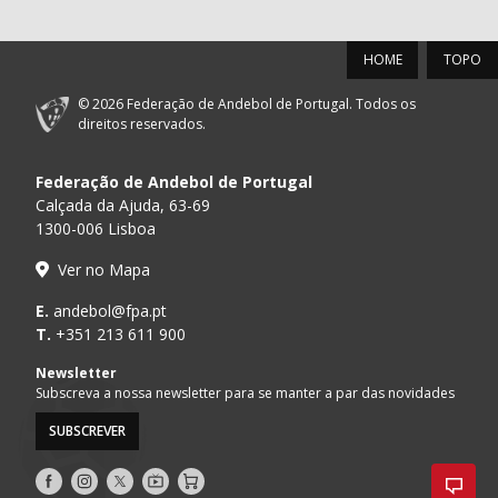
HOME
TOPO
© 2026 Federação de Andebol de Portugal. Todos os
direitos reservados.
Federação de Andebol de Portugal
Calçada da Ajuda, 63-69
1300-006 Lisboa
Ver no Mapa
E.
andebol@fpa.pt
T.
+351 213 611 900
Newsletter
Subscreva a nossa newsletter para se manter a par das novidades
SUBSCREVER
Siga-
Siga-
Siga-
AndebolTV
Loja