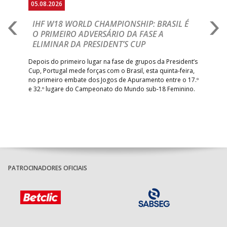
05.08.2026
05.
A
IHF W18 WORLD CHAMPIONSHIP: BRASIL É
I
IA
O PRIMEIRO ADVERSÁRIO DA FASE A
V
ELIMINAR DA PRESIDENT’S CUP
I
R
Depois do primeiro lugar na fase de grupos da President’s
Cup, Portugal mede forças com o Brasil, esta quinta-feira,
Tre
–
no primeiro embate dos Jogos de Apuramento entre o 17.º
inte
e 32.º lugare do Campeonato do Mundo sub-18 Feminino.
con
Pite
PATROCINADORES OFICIAIS