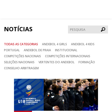
nos
nos
nos
no
no
no
Facebook
Instagram
Twitter
NOTÍCIAS
Pesqui
TODAS AS CATEGORIAS
ANDEBOL 4 GIRLS
ANDEBOL 4 KIDS
PORTUGAL
ANDEBOL DE PRAIA
INSTITUCIONAL
COMPETIÇÕES NACIONAIS
COMPETIÇÕES INTERNACIONAIS
SELEÇÕES NACIONAIS
VERTENTES DO ANDEBOL
FORMAÇÃO
CONSELHO ARBITRAGEM
Anterior
Seguin