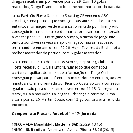
dragões acabaram por vencer por 35:29. Com 10 golos
marcados, Diogo Branquinho foi o melhor marcador da partida.
Já no Pavilhão Flávio Sá Leite, o Sporting CP venceu o ABC
UMinho, numa partida que começou bastante equilibrada, no
entanto, a formação verde e branca, orientada por Thierry Anti,
conseguiu tomar o controlo do marcador e sair para o intervalo
a vencer por 11:16. No segundo tempo, a turma de Jorge Rito
tentou por diversas vezes a aproximação, mas sem sucesso,
terminando o encontro com 22:26. Hugo Tavares da Rocha foi o
melhor marcador da partida, com 8 golos marcados.
No último encontro do dia, nos Açores, o Sporting Clube da
Horta recebeu o FC Gaia Empril, num jogo que começou
bastante equilibrado, mas que a formação de Tiago Cunha
conseguiu passar para a frente do marcador, no entanto, aos 25
minutos a turma orientada por Ricardo Costa voltou a conseguir
igualar e saiu para o descanso a vencer por 11:13. Na segunda
parte, o Gaia não voltou a largar a liderança e carimbou uma
vitória por 23:26. Martim Costa, com 12 golos, foi o artilheiro do
encontro.
Campeonato Placard Andebol 1 – 17ª Jornada
19h00 – ADA Maia/ISMAI :
Madeira SAD
, 28:29 (13:15)
19h30 –
SL Benfica
: Artística de Avanca/Bioria, 38:26 (20:13)