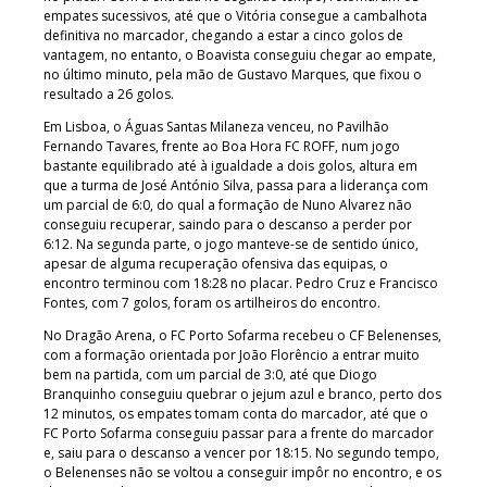
empates sucessivos, até que o Vitória consegue a cambalhota
definitiva no marcador, chegando a estar a cinco golos de
vantagem, no entanto, o Boavista conseguiu chegar ao empate,
no último minuto, pela mão de Gustavo Marques, que fixou o
resultado a 26 golos.
Em Lisboa, o Águas Santas Milaneza venceu, no Pavilhão
Fernando Tavares, frente ao Boa Hora FC ROFF, num jogo
bastante equilibrado até à igualdade a dois golos, altura em
que a turma de José António Silva, passa para a liderança com
um parcial de 6:0, do qual a formação de Nuno Alvarez não
conseguiu recuperar, saindo para o descanso a perder por
6:12. Na segunda parte, o jogo manteve-se de sentido único,
apesar de alguma recuperação ofensiva das equipas, o
encontro terminou com 18:28 no placar. Pedro Cruz e Francisco
Fontes, com 7 golos, foram os artilheiros do encontro.
No Dragão Arena, o FC Porto Sofarma recebeu o CF Belenenses,
com a formação orientada por João Florêncio a entrar muito
bem na partida, com um parcial de 3:0, até que Diogo
Branquinho conseguiu quebrar o jejum azul e branco, perto dos
12 minutos, os empates tomam conta do marcador, até que o
FC Porto Sofarma conseguiu passar para a frente do marcador
e, saiu para o descanso a vencer por 18:15. No segundo tempo,
o Belenenses não se voltou a conseguir impôr no encontro, e os