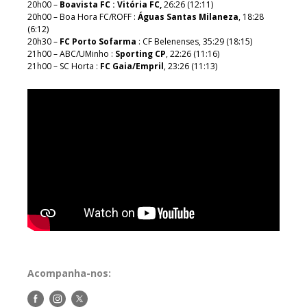
20h00 –
Boavista FC : Vitória FC,
26:26 (12:11)
20h00 – Boa Hora FC/ROFF :
Águas Santas Milaneza
, 18:28
(6:12)
20h30 –
FC Porto Sofarma
: CF Belenenses, 35:29 (18:15)
21h00 – ABC/UMinho :
Sporting CP
, 22:26 (11:16)
21h00 – SC Horta :
FC Gaia/Empril
, 23:26 (11:13)
Acompanha-nos:
Siga-
Siga-
Siga-