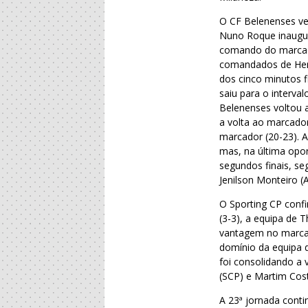
O CF Belenenses ve
Nuno Roque inaugur
comando do marcado
comandados de Herl
dos cinco minutos f
saiu para o interv
Belenenses voltou a
a volta ao marcado
marcador (20-23). A
mas, na última opo
segundos finais, se
Jenilson Monteiro (
O Sporting CP confi
(3-3), a equipa de
vantagem no marcado
domínio da equipa 
foi consolidando a 
(SCP) e Martim Cos
A 23ª jornada conti