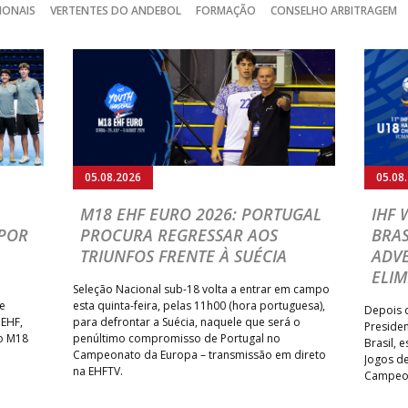
IONAIS
VERTENTES DO ANDEBOL
FORMAÇÃO
CONSELHO ARBITRAGEM
05.08.2026
05.08
M18 EHF EURO 2026: PORTUGAL
IHF
POR
PROCURA REGRESSAR AOS
BRAS
TRIUNFOS FRENTE À SUÉCIA
ADVE
ELIM
Seleção Nacional sub-18 volta a entrar em campo
te
esta quinta-feira, pelas 11h00 (hora portuguesa),
Depois d
 EHF,
para defrontar a Suécia, naquele que será o
Presiden
do M18
penúltimo compromisso de Portugal no
Brasil, 
Campeonato da Europa – transmissão em direto
Jogos de
na EHFTV.
Campeon