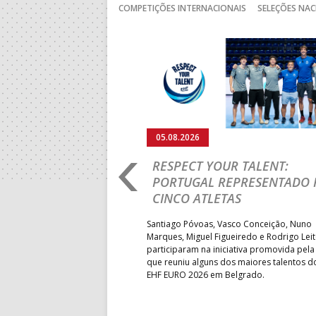
COMPETIÇÕES INTERNACIONAIS
SELEÇÕES NAC
Anterior
05.08.2026
RO 2026: PORTUGAL
RESPECT YOUR TALENT:
IA E SEGUE NA LUTA
PORTUGAL REPRESENTADO 
LUGAR
CINCO ATLETAS
b-18 regressou às vitórias no
Santiago Póvoas, Vasco Conceição, Nuno
 ao superar a Suécia por 32-
Marques, Miguel Figueiredo e Rodrigo Lei
garantiu uma vaga para o
participaram na iniciativa promovida pela
to do Mundo.
que reuniu alguns dos maiores talentos 
EHF EURO 2026 em Belgrado.