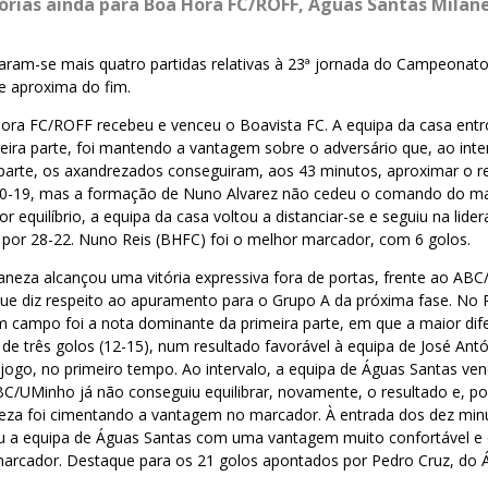
tórias ainda para
Boa Hora FC/ROFF
,
Águas Santas Milan
aram-se mais quatro partidas relativas à 23ª jornada do Campeonato
se aproxima do fim.
ora FC/ROFF recebeu e venceu o Boavista FC. A equipa da casa entro
eira parte, foi mantendo a vantagem sobre o adversário que, ao inter
parte, os axandrezados conseguiram, aos 43 minutos, aproximar o re
20-19, mas a formação de Nuno Alvarez não cedeu o comando do ma
 equilíbrio, a equipa da casa voltou a distanciar-se e seguiu na lider
 por 28-22. Nuno Reis (BHFC) foi o melhor marcador, com 6 golos.
aneza alcançou uma vitória expressiva fora de portas, frente ao AB
ue diz respeito ao apuramento para o Grupo A da próxima fase. No P
 em campo foi a nota dominante da primeira parte, em que a maior dif
de três golos (12-15), num resultado favorável à equipa de José Antó
jogo, no primeiro tempo. Ao intervalo, a equipa de Águas Santas ven
BC/UMinho já não conseguiu equilibrar, novamente, o resultado e, p
eza foi cimentando a vantagem no marcador. À entrada dos dez minu
xou a equipa de Águas Santas com uma vantagem muito confortável e
arcador. Destaque para os 21 golos apontados por Pedro Cruz, do 