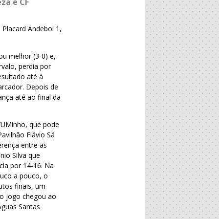
eza
e CF
 Placard Andebol 1,
u melhor (3-0) e,
valo, perdia por
sultado até à
rcador. Depois de
ança até ao final da
C/UMinho, que pode
avilhão Flávio Sá
erença entre as
nio Silva que
cia por 14-16. Na
ouco a pouco, o
tos finais, um
 o jogo chegou ao
Águas Santas