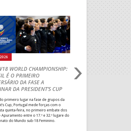
Seguinte
.2026
05.08.2026
 W18 WORLD CHAMPIONSHIP:
IHF W18 WORLD CH
IL É O PRIMEIRO
JOÃO VAREJÃO PREL
RSÁRIO DA FASE A
CURSO INTERNACIO
INAR DA PRESIDENT’S CUP
TREINADORES NA R
o primeiro lugar na fase de grupos da
Treinador português João Var
t’s Cup, Portugal mede forças com o
integrado na EHF Experts List, 
esta quinta-feira, no primeiro embate dos
preletores convidados pela 
 Apuramento entre o 17.º e 32.º lugare do
de Andebol, em Pitești, iniciat
ato do Mundo sub-18 Feminino.
de 400 treinadores.