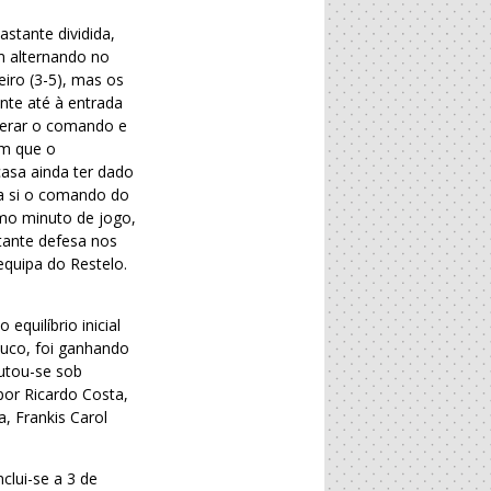
stante dividida,
m alternando no
iro (3-5), mas os
nte até à entrada
uperar o comando e
em que o
casa ainda ter dado
 a si o comando do
imo minuto de jogo,
tante defesa nos
equipa do Restelo.
quilíbrio inicial
ouco, foi ganhando
putou-se sob
por Ricardo Costa,
, Frankis Carol
clui-se a 3 de