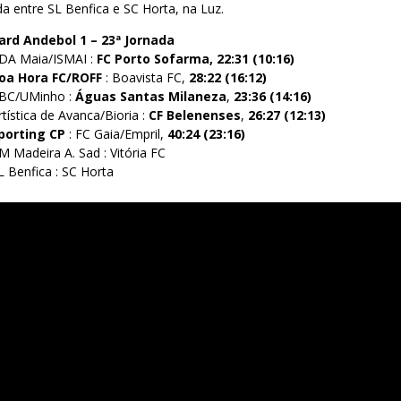
a entre SL Benfica e SC Horta, na Luz.
rd Andebol 1 – 23ª Jornada
ADA Maia/ISMAI :
FC Porto Sofarma, 22:31 (10:16)
oa Hora FC/ROFF
: Boavista FC,
28:22 (16:12)
ABC/UMinho :
Águas Santas Milaneza
,
23:36 (14:16)
tística de Avanca/Bioria :
CF Belenenses
,
26:27 (12:13)
porting CP
: FC Gaia/Empril,
40:24 (23:16)
M Madeira A. Sad : Vitória FC
L Benfica : SC Horta