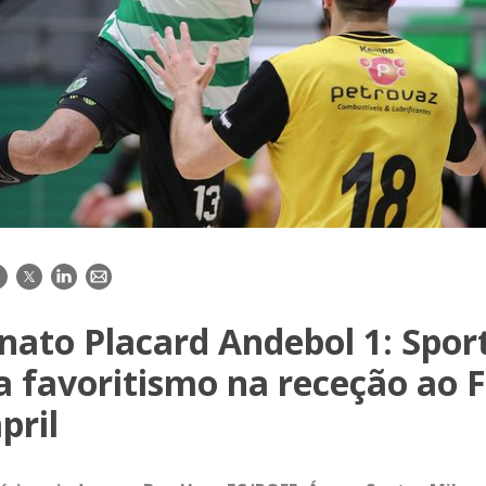
acebook
Twitter
LinkedIn
E-
mail
ato Placard Andebol 1: Spor
a favoritismo na receção ao 
pril