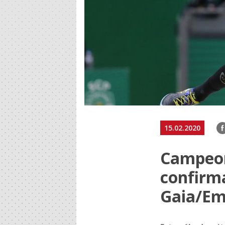
F
15.02.2020
Campeon
confirm
Gaia/Em