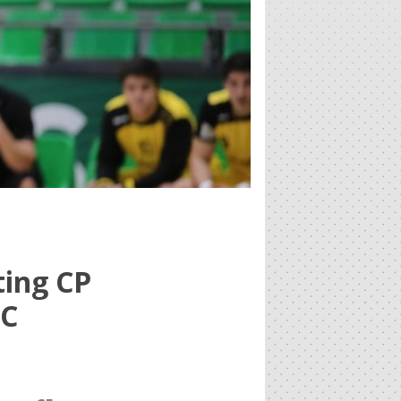
ting CP
FC