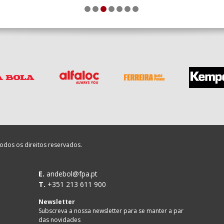
1
2
3
4
5
6
7
odos os direitos reservados.
E.
andebol@fpa.pt
T.
+351 213 611 900
Newsletter
Subscreva a nossa newsletter para se manter a par
das novidades