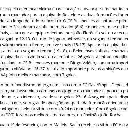
nceu pela diferença mínima na deslocação a Avanca. Numa partida ba
ou o marcador para a equipa do Restelo e as duas formações fora
r ao longo de todo o encontro. O CF Belenenses adiantou-se prime
ander Silva deram a volta ao marcador (8-6) e mantiveram-se na fre
inais, altura que a equipa orientada por João Florêncio voltou a rec
alo a ganhar 12-13. O ritmo de jogo manteve-se, no segundo tempo, 
 sair primeiro na frente, uma vez mais (15-17). Apesar da equipa da 
r, a meio do segundo tempo (19-18), o Belenenses voltou a chamar
 equipa da casa ainda voltou a empatar a 26 golos, à entrada do últ
rtunidade, o CF Belenenses marcou e Diogo Valério, com uma impor
gurou a vitória por 26-27, resultado importante para as ambições da 
AAA) foi o melhor marcador, com 7 golos.
rmou o favoritismo no jogo em casa com o FC Gaia/Empril. Depois do e
 Thierry Anti assumiu o comando do jogo e do marcador e, pouco a p
r que, ao intervalo, era de sete golos: 23-16. A segunda parte dis
da casa que, sem grande oposição por parte da formação orientada 
vantagem e selou a vitória com 40-24 no marcador. Com 8 golos cada
ta (FCG) foram os melhores marcadores, no Pavilhão João Rocha.
nua a 19 de fevereiro, com o Madeira Sad a receber o Vitória FC e con