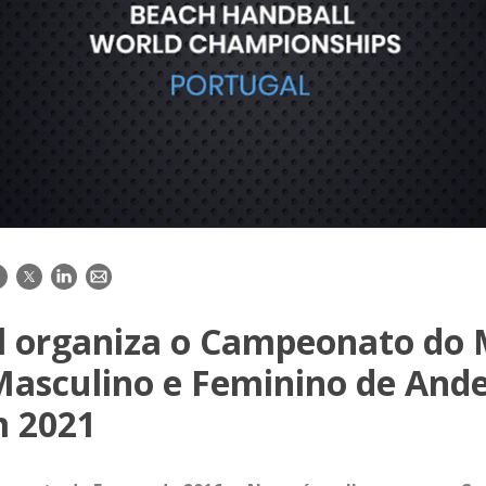
acebook
Twitter
LinkedIn
E-
mail
l organiza o Campeonato do
Masculino e Feminino de Ande
m 2021