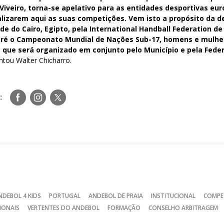
Viveiro, torna-se apelativo para as entidades desportivas eur
alizarem aqui as suas competições. Vem isto a propósito da 
de do Cairo, Egipto, pela International Handball Federation de 
aré o Campeonato Mundial de Nações Sub-17, homens e mulher
que será organizado em conjunto pelo Município e pela Fede
entou Walter Chicharro.
Siga-
Siga-
Siga-
:
nos
nos
nos
no
no
no
Facebook
Instagram
Twitter
NDEBOL 4 KIDS
PORTUGAL
ANDEBOL DE PRAIA
INSTITUCIONAL
COMPE
IONAIS
VERTENTES DO ANDEBOL
FORMAÇÃO
CONSELHO ARBITRAGEM