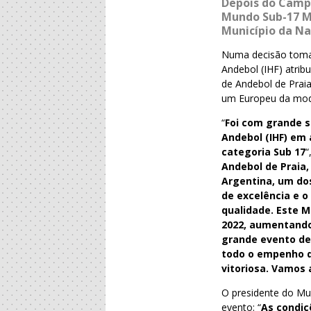
Depois do Camp
Mundo Sub-17 Ma
Município da Na
Numa decisão tomada
Andebol (IHF) atri
de Andebol de Praia
um Europeu da modal
“
Foi com grande s
Andebol (IHF) em 
categoria Sub 17
“
Andebol de Praia,
Argentina, um do
de excelência e 
qualidade. Este M
2022, aumentando
grande evento de
todo o empenho d
vitoriosa. Vamos 
O presidente do Mu
evento: “
As condiç