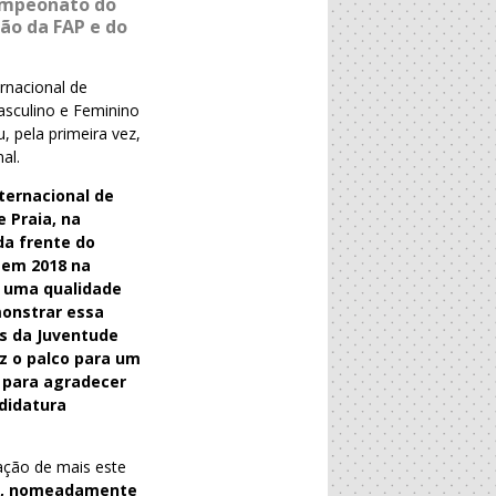
Campeonato do
ão da FAP e do
rnacional de
asculino e Feminino
, pela primeira vez,
al.
ternacional de
e Praia, na
da frente do
 em 2018 na
 uma qualidade
monstrar essa
os da Juventude
z o palco para um
 para agradecer
didatura
ação de mais este
põe, nomeadamente