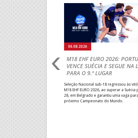
Anterior
06.08.2026
RLD CHAMPIONSHIP:
M18 EHF EURO 2026: PORT
IA PARA A EQUIPA
VENCE SUÉCIA E SEGUE NA 
PARA O 9.º LUGAR
obre o Brasil, em Ramnicu
Seleção Nacional sub-18 regressou às vitó
e de apuramento dos lugares 17
M18 EHF EURO 2026, ao superar a Suécia 
fo confortável das jogadoras
28, em Belgrado e garantiu uma vaga par
próximo Campeonato do Mundo.