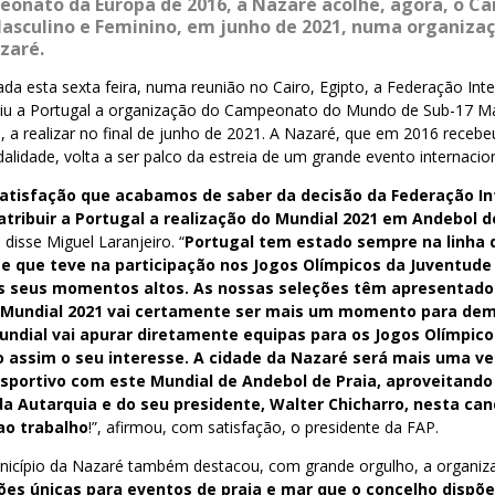
eonato da Europa de 2016, a Nazaré acolhe, agora, o 
sculino e Feminino, em junho de 2021, numa organizaç
zaré.
 esta sexta feira, numa reunião no Cairo, Egipto, a Federação Inte
buiu a Portugal a organização do Campeonato do Mundo de Sub-17 M
, a realizar no final de junho de 2021. A Nazaré, que em 2016 recebeu
idade, volta a ser palco da estreia de um grande evento internacion
atisfação que acabamos de saber da decisão da Federação In
atribuir a Portugal a realização do Mundial 2021 em Andebol d
, disse Miguel Laranjeiro. “
Portugal tem estado sempre na linha 
 e que teve na participação nos Jogos Olímpicos da Juventude
s seus momentos altos. As nossas seleções têm apresentado
o Mundial 2021 vai certamente ser mais um momento para de
undial vai apurar diretamente equipas para os Jogos Olímpic
 assim o seu interesse. A cidade da Nazaré será mais uma ve
sportivo com este Mundial de Andebol de Praia, aproveitando
a Autarquia e do seu presidente, Walter Chicharro, nesta can
ao trabalho
!”, afirmou, com satisfação, o presidente da FAP.
nicípio da Nazaré também destacou, com grande orgulho, a organiz
ões únicas para eventos de praia e mar que o concelho dis