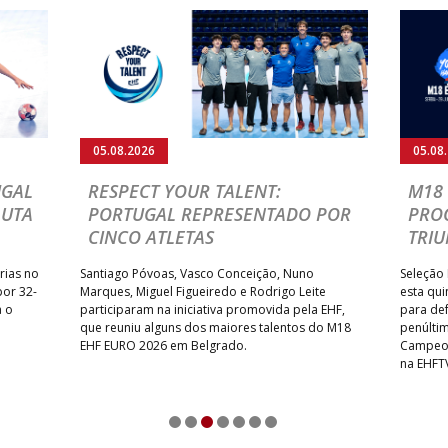
05.08.2026
05.08
UGAL
RESPECT YOUR TALENT:
M18 
LUTA
PORTUGAL REPRESENTADO POR
PRO
CINCO ATLETAS
TRIU
rias no
Santiago Póvoas, Vasco Conceição, Nuno
Seleção 
por 32-
Marques, Miguel Figueiredo e Rodrigo Leite
esta qui
a o
participaram na iniciativa promovida pela EHF,
para def
que reuniu alguns dos maiores talentos do M18
penúlti
EHF EURO 2026 em Belgrado.
Campeon
na EHFT
1
2
3
4
5
6
7