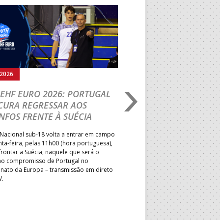
Seguinte
.2026
05.08.2026
EHF EURO 2026: PORTUGAL
IHF W18 WORLD CH
CURA REGRESSAR AOS
BRASIL É O PRIMEIR
NFOS FRENTE À SUÉCIA
ADVERSÁRIO DA FAS
ELIMINAR DA PRESI
Nacional sub-18 volta a entrar em campo
nta-feira, pelas 11h00 (hora portuguesa),
Depois do primeiro lugar na f
rontar a Suécia, naquele que será o
President’s Cup, Portugal med
mo compromisso de Portugal no
Brasil, esta quinta-feira, no p
ato da Europa – transmissão em direto
Jogos de Apuramento entre o 17
V.
Campeonato do Mundo sub-18