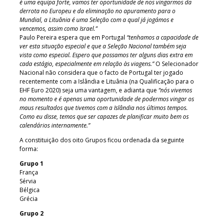
é uma equipa forte, vamos ter oportunidade de nos vingarmos da
derrota no Europeu e da eliminação no apuramento para o
Mundial, a Lituânia é uma Seleção com a qual já jogámos e
vencemos, assim como Israel.”
Paulo Pereira espera que em Portugal
“tenhamos a capacidade de
ver esta situação especial e que a Seleção Nacional também seja
vista como especial. Espero que possamos ter alguns dias extra em
cada estágio, especialmente em relação às viagens.”
O Selecionador
Nacional não considera que o facto de Portugal ter jogado
recentemente com a Islândia e Lituânia (na Qualificação para o
EHF Euro 2020) seja uma vantagem, e adianta que
“nós vivemos
no momento e é apenas uma oportunidade de podermos vingar os
maus resultados que tivemos com a Islândia nos últimos tempos.
Como eu disse, temos que ser capazes de planificar muito bem os
calendários internamente.”
A constituição dos oito Grupos ficou ordenada da seguinte
forma:
Grupo 1
França
Sérvia
Bélgica
Grécia
Grupo 2