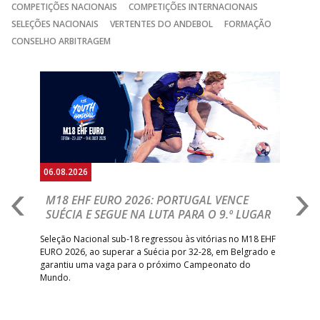
COMPETIÇÕES NACIONAIS
COMPETIÇÕES INTERNACIONAIS
SELEÇÕES NACIONAIS
VERTENTES DO ANDEBOL
FORMAÇÃO
CONSELHO ARBITRAGEM
Anterior
Seguin
06.08.2026
05.
M18 EHF EURO 2026: PORTUGAL VENCE
R
SUÉCIA E SEGUE NA LUTA PARA O 9.º LUGAR
R
bre
Seleção Nacional sub-18 regressou às vitórias no M18 EHF
San
EURO 2026, ao superar a Suécia por 32-28, em Belgrado e
Figu
garantiu uma vaga para o próximo Campeonato do
pro
Mundo.
tal