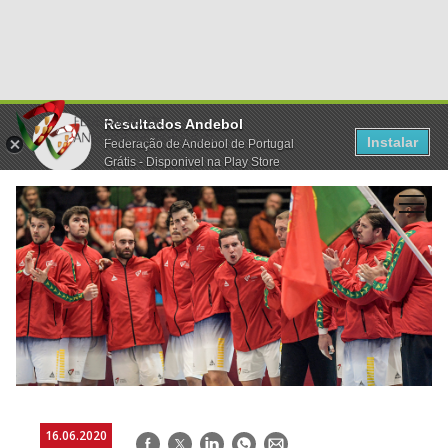
Resultados Andebol
Instalar
Federação de Andebol de Portugal
Grátis - Disponivel na Play Store
16.06.2020
Facebook
Twitter
LinkedIn
WhatsApp
E-