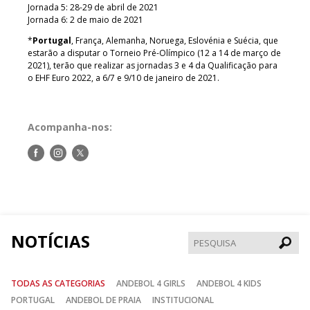
Jornada 5: 28-29 de abril de 2021
Jornada 6: 2 de maio de 2021
*
Portugal
, França, Alemanha, Noruega, Eslovénia e Suécia, que
estarão a disputar o Torneio Pré-Olímpico (12 a 14 de março de
2021), terão que realizar as jornadas 3 e 4 da Qualificação para
o EHF Euro 2022, a 6/7 e 9/10 de janeiro de 2021.
Acompanha-nos:
Siga-
Siga-
Siga-
nos
nos
nos
no
no
no
Facebook
Instagram
Twitter
NOTÍCIAS
Pesqui
TODAS AS CATEGORIAS
ANDEBOL 4 GIRLS
ANDEBOL 4 KIDS
PORTUGAL
ANDEBOL DE PRAIA
INSTITUCIONAL