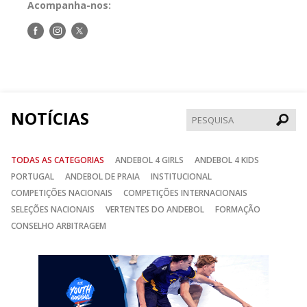
Acompanha-nos:
Siga-
Siga-
Siga-
nos
nos
nos
no
no
no
Facebook
Instagram
Twitter
NOTÍCIAS
Pesqui
TODAS AS CATEGORIAS
ANDEBOL 4 GIRLS
ANDEBOL 4 KIDS
PORTUGAL
ANDEBOL DE PRAIA
INSTITUCIONAL
COMPETIÇÕES NACIONAIS
COMPETIÇÕES INTERNACIONAIS
SELEÇÕES NACIONAIS
VERTENTES DO ANDEBOL
FORMAÇÃO
CONSELHO ARBITRAGEM
Anterior
Seguin