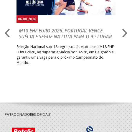
06.08.2026
05.
M18 EHF EURO 2026: PORTUGAL VENCE
R
SUÉCIA E SEGUE NA LUTA PARA O 9.º LUGAR
R
bre
Seleção Nacional sub-18 regressou às vitórias no M18 EHF
San
EURO 2026, ao superar a Suécia por 32-28, em Belgrado e
Figu
garantiu uma vaga para o próximo Campeonato do
pro
Mundo.
tal
PATROCINADORES OFICIAIS