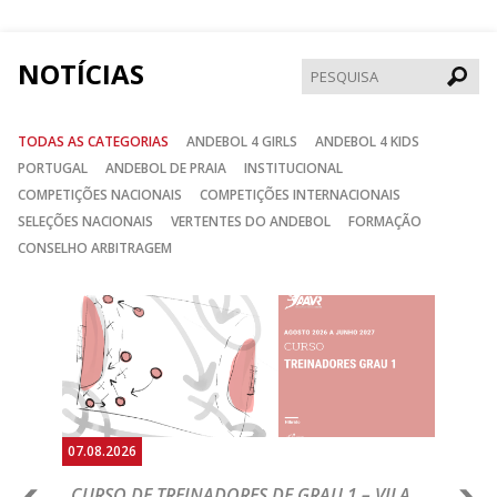
Facebook
Instagram
Twitter
NOTÍCIAS
Pesqui
TODAS AS CATEGORIAS
ANDEBOL 4 GIRLS
ANDEBOL 4 KIDS
PORTUGAL
ANDEBOL DE PRAIA
INSTITUCIONAL
COMPETIÇÕES NACIONAIS
COMPETIÇÕES INTERNACIONAIS
SELEÇÕES NACIONAIS
VERTENTES DO ANDEBOL
FORMAÇÃO
CONSELHO ARBITRAGEM
Anterior
Seguin
07.08.2026
07.
CURSO DE TREINADORES DE GRAU 1 – VILA
M