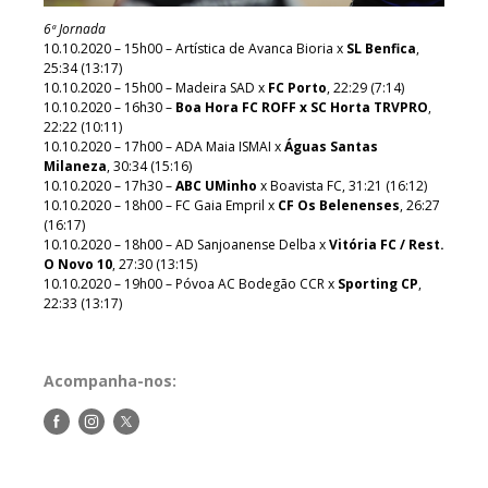
6ª Jornada
10.10.2020 – 15h00 – Artística de Avanca Bioria x
SL Benfica
,
25:34 (13:17)
10.10.2020 – 15h00 – Madeira SAD x
FC Porto
, 22:29 (7:14)
10.10.2020 – 16h30 –
Boa Hora FC ROFF x SC Horta TRVPRO
,
22:22 (10:11)
10.10.2020 – 17h00 – ADA Maia ISMAI x
Águas Santas
Milaneza
, 30:34 (15:16)
10.10.2020 – 17h30 –
ABC UMinho
x Boavista FC, 31:21 (16:12)
10.10.2020 – 18h00 – FC Gaia Empril x
CF Os Belenenses
, 26:27
(16:17)
10.10.2020 – 18h00 – AD Sanjoanense Delba x
Vitória FC / Rest.
O Novo 10
, 27:30 (13:15)
10.10.2020 – 19h00 – Póvoa AC Bodegão CCR x
Sporting CP
,
22:33 (13:17)
Acompanha-nos:
Siga-
Siga-
Siga-
nos
nos
nos
no
no
no