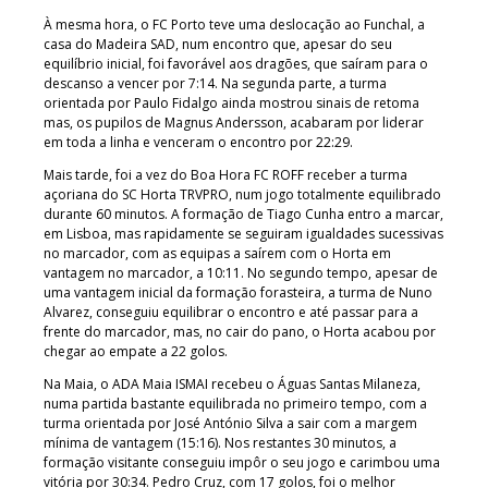
À mesma hora, o FC Porto teve uma deslocação ao Funchal, a
casa do Madeira SAD, num encontro que, apesar do seu
equilíbrio inicial, foi favorável aos dragões, que saíram para o
descanso a vencer por 7:14. Na segunda parte, a turma
orientada por Paulo Fidalgo ainda mostrou sinais de retoma
mas, os pupilos de Magnus Andersson, acabaram por liderar
em toda a linha e venceram o encontro por 22:29.
Mais tarde, foi a vez do Boa Hora FC ROFF receber a turma
açoriana do SC Horta TRVPRO, num jogo totalmente equilibrado
durante 60 minutos. A formação de Tiago Cunha entro a marcar,
em Lisboa, mas rapidamente se seguiram igualdades sucessivas
no marcador, com as equipas a saírem com o Horta em
vantagem no marcador, a 10:11. No segundo tempo, apesar de
uma vantagem inicial da formação forasteira, a turma de Nuno
Alvarez, conseguiu equilibrar o encontro e até passar para a
frente do marcador, mas, no cair do pano, o Horta acabou por
chegar ao empate a 22 golos.
Na Maia, o ADA Maia ISMAI recebeu o Águas Santas Milaneza,
numa partida bastante equilibrada no primeiro tempo, com a
turma orientada por José António Silva a sair com a margem
mínima de vantagem (15:16). Nos restantes 30 minutos, a
formação visitante conseguiu impôr o seu jogo e carimbou uma
vitória por 30:34. Pedro Cruz, com 17 golos, foi o melhor