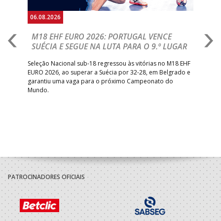
06.08.2026
05.
M18 EHF EURO 2026: PORTUGAL VENCE
R
SUÉCIA E SEGUE NA LUTA PARA O 9.º LUGAR
R
bre
Seleção Nacional sub-18 regressou às vitórias no M18 EHF
San
EURO 2026, ao superar a Suécia por 32-28, em Belgrado e
Figu
garantiu uma vaga para o próximo Campeonato do
pro
Mundo.
tal
PATROCINADORES OFICIAIS