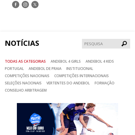
Siga-
Siga-
Siga-
nos
nos
nos
no
no
no
Facebook
Instagram
Twitter
NOTÍCIAS
Pesqui
TODAS AS CATEGORIAS
ANDEBOL 4 GIRLS
ANDEBOL 4 KIDS
PORTUGAL
ANDEBOL DE PRAIA
INSTITUCIONAL
COMPETIÇÕES NACIONAIS
COMPETIÇÕES INTERNACIONAIS
SELEÇÕES NACIONAIS
VERTENTES DO ANDEBOL
FORMAÇÃO
CONSELHO ARBITRAGEM
Anterior
Seguin