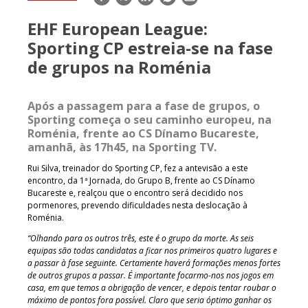
mail
EHF European League:
Sporting CP estreia-se na fase
de grupos na Roménia
Após a passagem para a fase de grupos, o
Sporting começa o seu caminho europeu, na
Roménia, frente ao CS Dínamo Bucareste,
amanhã, às 17h45, na Sporting TV.
Rui Silva, treinador do Sporting CP, fez a antevisão a este
encontro, da 1ª Jornada, do Grupo B, frente ao CS Dínamo
Bucareste e, realçou que o encontro será decidido nos
pormenores, prevendo dificuldades nesta deslocação à
Roménia.
“Olhando para os outros três, este é o grupo da morte. As seis
equipas são todas candidatas a ficar nos primeiros quatro lugares e
a passar à fase seguinte. Certamente haverá formações menos fortes
de outros grupos a passar. É importante focarmo-nos nos jogos em
casa, em que temos a obrigação de vencer, e depois tentar roubar o
máximo de pontos fora possível. Claro que seria óptimo ganhar os