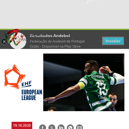
Resultados Andebol
Instalar
Federação de Andebol de Portugal
Grátis - Disponivel na Play Store
19.10.2020
Facebook
Twitter
LinkedIn
WhatsApp
E-