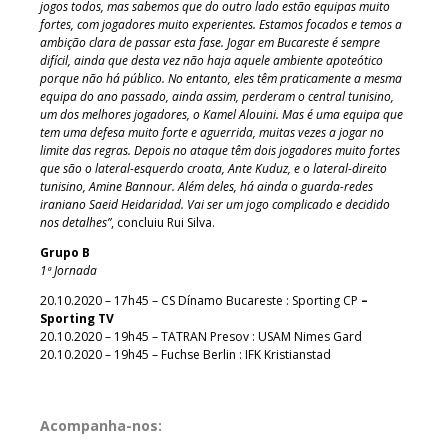
jogos todos, mas sabemos que do outro lado estão equipas muito
fortes, com jogadores muito experientes. Estamos focados e temos a
ambição clara de passar esta fase. Jogar em Bucareste é sempre
difícil, ainda que desta vez não haja aquele ambiente apoteótico
porque não há público. No entanto, eles têm praticamente a mesma
equipa do ano passado, ainda assim, perderam o central tunisino,
um dos melhores jogadores, o Kamel Alouini. Mas é uma equipa que
tem uma defesa muito forte e aguerrida, muitas vezes a jogar no
limite das regras. Depois no ataque têm dois jogadores muito fortes
que são o lateral-esquerdo croata, Ante Kuduz, e o lateral-direito
tunisino, Amine Bannour. Além deles, há ainda o guarda-redes
iraniano Saeid Heidaridad. Vai ser um jogo complicado e decidido
nos detalhes”
, concluiu Rui Silva.
Grupo B
1
ª Jornada
20.10.2020 – 17h45 – CS Dínamo Bucareste : Sporting CP
–
Sporting TV
20.10.2020 – 19h45 – TATRAN Presov : USAM Nimes Gard
20.10.2020 – 19h45 – Fuchse Berlin : IFK Kristianstad
Acompanha-nos: