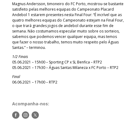
Magnus Andersson, timoneiro do FC Porto, mostrou-se bastante
satisfeito pelas melhores equipas do Campeonato Placard
Andebol 1 estarem presentes nesta Final Four: “É incrível que as
quatro melhores equipas do Campeonato estejam na Final Four,
o que trará grandes jogos de andebol durante esse fim de
semana. Não costumamos especular muito sobre os sorteios,
sabemos que podemos vencer qualquer equipa, mas temos
que fazer o nosso trabalho, temos muito respeito pelo Águas
Santas.” – terminou.
1/2 Finais
05.06.2021 – 15h00 – Sporting CP x SL Benfica – RTP2
05.06.2021 – 17h30 – Águas Santas Milaneza x FC Porto – RTP2
Final
06.06.2021 – 17h00 – RTP2
Acompanha-nos:
Siga-
Siga-
Siga-
nos
nos
nos
no
no
no