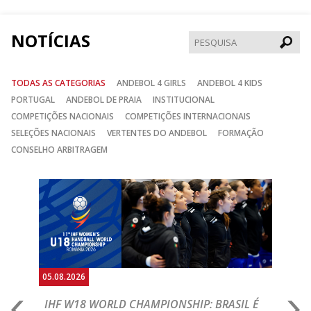
Facebook
Instagram
Twitter
NOTÍCIAS
Pesqui
TODAS AS CATEGORIAS
ANDEBOL 4 GIRLS
ANDEBOL 4 KIDS
PORTUGAL
ANDEBOL DE PRAIA
INSTITUCIONAL
COMPETIÇÕES NACIONAIS
COMPETIÇÕES INTERNACIONAIS
SELEÇÕES NACIONAIS
VERTENTES DO ANDEBOL
FORMAÇÃO
CONSELHO ARBITRAGEM
Anterior
Seguin
05.08.2026
05.
A
IHF W18 WORLD CHAMPIONSHIP: BRASIL É
I