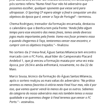
pós sorteio referiu
“Numa Final Four não há adversário que
possamos escolher, qualquer oponente que viesse será para
ultrapassar. O Sporting CP espera atingir a final e conquistar um dos
objetivos da época que é, vencer a Taça de Portugal”
– terminou.
Chema Rodriguez, treinador da formação encarnada, destacou
o calendário que o Benfica tem pela frente:
“Ainda falta algum
tempo para esse encontro das meias finais, temos ainda diversos
jogos muito importantes pela frente. Vamo-nos focar primeiro nisso
e quando chegarmos à Taça, tentaremos vencer esse encontro, e
cumprir com os objetivos traçados.”
– finalizou
No sorteio da 2ª meia-final, Águas Santas Milaneza tem encontro
marcado com o FC Porto, atual líder do Campeonato Placard
Andebol 1, que já venceu a formação maiata por uma vez esta
época, por 26:34 e ainda enfrentará, novamente, no dia 22 de
Maio.
Marco Sousa, técnico da formação do Águas Santas Milaneza,
após o sorteio realçou as mais valias do adversário:
“Na prática
seremos os menos favoritos à vitória nesta Final Four mas, não é por
isso, que vamos querer vencê-la menos do que os outros. Sabemos
da categoria do nosso adversário mas nós também temos a nossa
qualidade e se queremos chegar à Final teremos que vencer o FC
Porto.”
– assinalou.