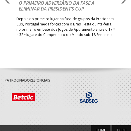
IA
O PRIMEIRO ADVERSÁRIO DA FASE A
V
ELIMINAR DA PRESIDENT’S CUP
I
R
Depois do primeiro lugar na fase de grupos da President’s
Cup, Portugal mede forças com o Brasil, esta quinta-feira,
Tre
–
no primeiro embate dos Jogos de Apuramento entre o 17.º
inte
e 32.º lugare do Campeonato do Mundo sub-18 Feminino.
con
Pite
PATROCINADORES OFICIAIS
HOME
TOPO