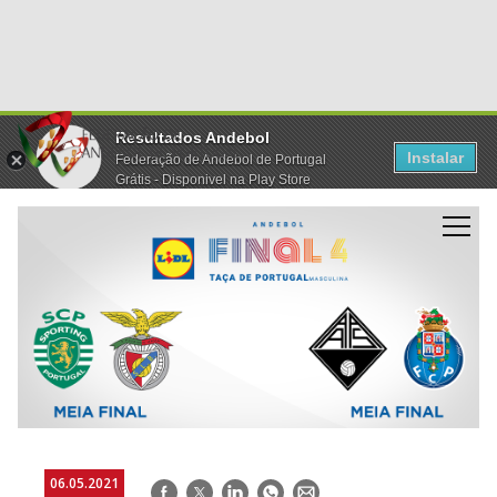
Resultados Andebol
Instalar
Federação de Andebol de Portugal
Grátis - Disponivel na Play Store
06.05.2021
Facebook
Twitter
LinkedIn
WhatsApp
E-