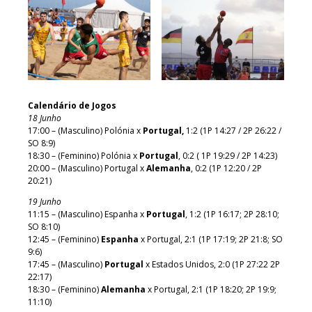
Calendário de Jogos
18 Junho
17:00 – (Masculino) Polónia x
Portugal,
1:2 (1P 14:27 / 2P 26:22 /
SO 8:9)
18:30 – (Feminino) Polónia x
Portugal
, 0:2 ( 1P 19:29 / 2P 14:23)
20:00 – (Masculino) Portugal x
Alemanha
, 0:2 (1P 12:20 / 2P
20:21)
19 Junho
11:15 – (Masculino) Espanha x
Portugal
, 1:2 (1P 16:17; 2P 28:10;
SO 8:10)
12:45 – (Feminino)
Espanha
x Portugal, 2:1 (1P 17:19; 2P 21:8; SO
9:6)
17:45 – (Masculino)
Portugal
x Estados Unidos, 2:0 (1P 27:22 2P
22:17)
18:30 – (Feminino)
Alemanha
x Portugal, 2:1 (1P 18:20; 2P 19:9;
11:10)