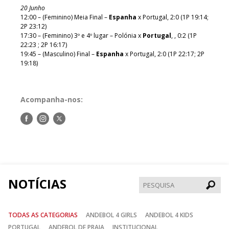
20 Junho
12:00 – (Feminino) Meia Final –
Espanha
x Portugal, 2:0 (1P 19:14;
2P 23:12)
17:30 – (Feminino) 3º e 4º lugar – Polónia x
Portugal
, , 0:2 (1P
22:23 ; 2P 16:17)
19:45 – (Masculino) Final –
Espanha
x Portugal, 2:0 (1P 22:17; 2P
19:18)
Acompanha-nos:
Siga-
Siga-
Siga-
nos
nos
nos
no
no
no
Facebook
Instagram
Twitter
NOTÍCIAS
Pesqui
TODAS AS CATEGORIAS
ANDEBOL 4 GIRLS
ANDEBOL 4 KIDS
PORTUGAL
ANDEBOL DE PRAIA
INSTITUCIONAL