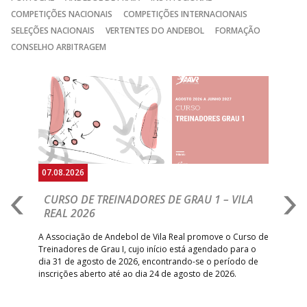
COMPETIÇÕES NACIONAIS
COMPETIÇÕES INTERNACIONAIS
SELEÇÕES NACIONAIS
VERTENTES DO ANDEBOL
FORMAÇÃO
CONSELHO ARBITRAGEM
Anterior
Seguin
07.08.2026
07.
CURSO DE TREINADORES DE GRAU 1 – VILA
M
REAL 2026
N
S
A Associação de Andebol de Vila Real promove o Curso de
Treinadores de Grau I, cujo início está agendado para o
Gol
dia 31 de agosto de 2026, encontrando-se o período de
pont
inscrições aberto até ao dia 24 de agosto de 2026.
desv
foco