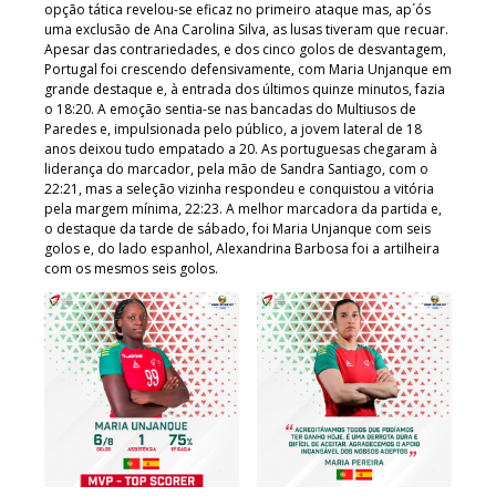
opção tática revelou-se eficaz no primeiro ataque mas, ap´ós
uma exclusão de Ana Carolina Silva, as lusas tiveram que recuar.
Apesar das contrariedades, e dos cinco golos de desvantagem,
Portugal foi crescendo defensivamente, com Maria Unjanque em
grande destaque e, à entrada dos últimos quinze minutos, fazia
o 18:20. A emoção sentia-se nas bancadas do Multiusos de
Paredes e, impulsionada pelo público, a jovem lateral de 18
anos deixou tudo empatado a 20. As portuguesas chegaram à
liderança do marcador, pela mão de Sandra Santiago, com o
22:21, mas a seleção vizinha respondeu e conquistou a vitória
pela margem mínima, 22:23. A melhor marcadora da partida e,
o destaque da tarde de sábado, foi Maria Unjanque com seis
golos e, do lado espanhol, Alexandrina Barbosa foi a artilheira
com os mesmos seis golos.