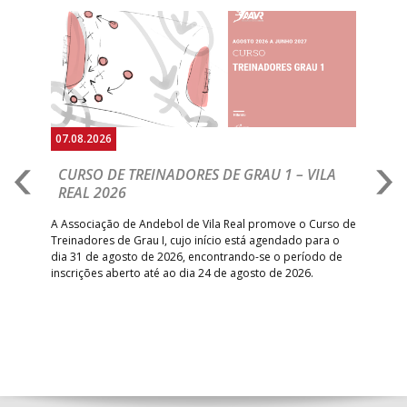
Anterior
Seguin
07.08.2026
07.
CURSO DE TREINADORES DE GRAU 1 – VILA
M
REAL 2026
N
S
A Associação de Andebol de Vila Real promove o Curso de
Treinadores de Grau I, cujo início está agendado para o
Gol
dia 31 de agosto de 2026, encontrando-se o período de
pont
inscrições aberto até ao dia 24 de agosto de 2026.
desv
foco