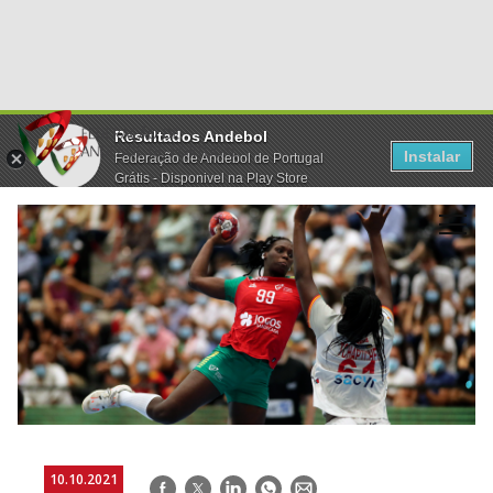
Resultados Andebol
Instalar
Federação de Andebol de Portugal
Grátis - Disponivel na Play Store
10.10.2021
Facebook
Twitter
LinkedIn
WhatsApp
E-