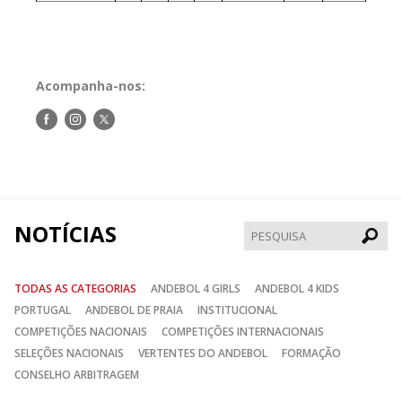
Acompanha-nos:
Siga-
Siga-
Siga-
nos
nos
nos
no
no
no
Facebook
Instagram
Twitter
NOTÍCIAS
Pesqui
TODAS AS CATEGORIAS
ANDEBOL 4 GIRLS
ANDEBOL 4 KIDS
PORTUGAL
ANDEBOL DE PRAIA
INSTITUCIONAL
COMPETIÇÕES NACIONAIS
COMPETIÇÕES INTERNACIONAIS
SELEÇÕES NACIONAIS
VERTENTES DO ANDEBOL
FORMAÇÃO
CONSELHO ARBITRAGEM