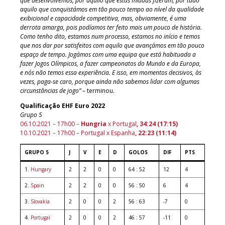
que desenvolvemos, por aquilo que estas miúdas fizeram, por tudo
aquilo que conquistámos em tão pouco tempo ao nível da qualidade
exibicional e capacidade competitiva, mas, obviamente, é uma
derrota amarga, pois podíamos ter feito mais um pouco de história.
Como tenho dito, estamos num processo, estamos no início e temos
que nos dar por satisfeitos com aquilo que avançámos em tão pouco
espaço de tempo. Jogámos com uma equipa que está habituada a
fazer Jogos Olímpicos, a fazer campeonatos do Mundo e da Europa,
e nós não temos essa experiência. E isso, em momentos decisivos, às
vezes, paga-se caro, porque ainda não sabemos lidar com algumas
circunstâncias de jogo”
– terminou.
Qualificação EHF Euro 2022
Grupo 5
06.10.2021 – 17h00 –
Hungria
x Portugal
, 34:24 (17:15)
10.10.2021 – 17h00 – Portugal x Espanha
, 22:23 (11:14)
GRUPO 5
J
V
E
D
GOLOS
DIF
PTS
1.
Hungary
2
2
0
0
64 : 52
12
4
2.
Spain
2
2
0
0
56 : 50
6
4
3.
Slovakia
2
0
0
2
56 : 63
-7
0
4.
Portugal
2
0
0
2
46 : 57
-11
0