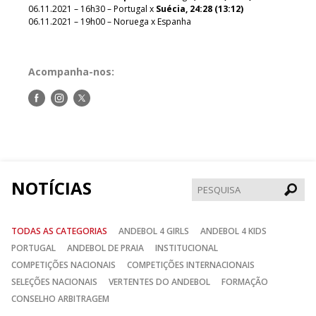
06.11.2021 – 16h30 – Portugal x
Suécia, 24:28 (13:12)
06.11.2021 – 19h00 – Noruega x Espanha
Acompanha-nos:
Siga-
Siga-
Siga-
nos
nos
nos
no
no
no
Facebook
Instagram
Twitter
NOTÍCIAS
Pesqui
TODAS AS CATEGORIAS
ANDEBOL 4 GIRLS
ANDEBOL 4 KIDS
PORTUGAL
ANDEBOL DE PRAIA
INSTITUCIONAL
COMPETIÇÕES NACIONAIS
COMPETIÇÕES INTERNACIONAIS
SELEÇÕES NACIONAIS
VERTENTES DO ANDEBOL
FORMAÇÃO
CONSELHO ARBITRAGEM