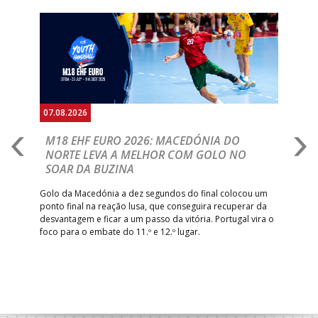
Anterior
Seguin
07.08.2026
06.
A
M18 EHF EURO 2026: MACEDÓNIA DO
D
NORTE LEVA A MELHOR COM GOLO NO
Com
SOAR DA BUZINA
épo
o de
arra
 o
Golo da Macedónia a dez segundos do final colocou um
de
ponto final na reação lusa, que conseguira recuperar da
desvantagem e ficar a um passo da vitória. Portugal vira o
foco para o embate do 11.º e 12.º lugar.