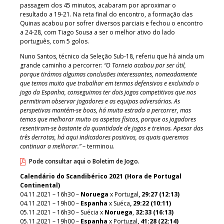
passagem dos 45 minutos, acabaram por aproximar o
resultado a 19-21. Na reta final do encontro, a formação das
Quinas acabou por sofrer diversos parciais e fechou o encontro
a 24-28, com Tiago Sousa a ser o melhor ativo do lado
português, com 5 golos.
Nuno Santos, técnico da Seleção Sub-18, referiu que há ainda um
grande caminho a percorrer:
“O Torneio acabou por ser útil,
porque tirámos algumas conclusões interessantes, nomeadamente
que temos muito que trabalhar em termos defensivos e excluindo o
jogo da Espanha, conseguimos ter dois jogos competitivos que nos
permitiram observar jogadores e as equipas adversárias. As
perspetivas mantém-se boas, há muita estrada a percorrer, mas
temos que melhorar muito os aspetos físicos, porque os jogadores
resentiram-se bastante da quantidade de jogos e treinos. Apesar das
três derrotas, há aqui indicadores positivos, os quais queremos
continuar a melhorar.”
– terminou.
Pode consultar aqui o Boletim de Jogo.
Calendário do Scandibérico 2021 (Hora de Portugal
Continental)
04.11.2021 – 16h30 –
Noruega
x Portugal
, 29:27 (12:13)
04.11.2021 – 19h00 –
Espanha
x Suéca
, 29:22 (10:11)
05.11.2021 – 16h30 – Suécia x
Noruega
,
32:33 (16:13)
05.11.2021 – 19h00 –
Espanha
x Portugal
, 41:28 (22:14)