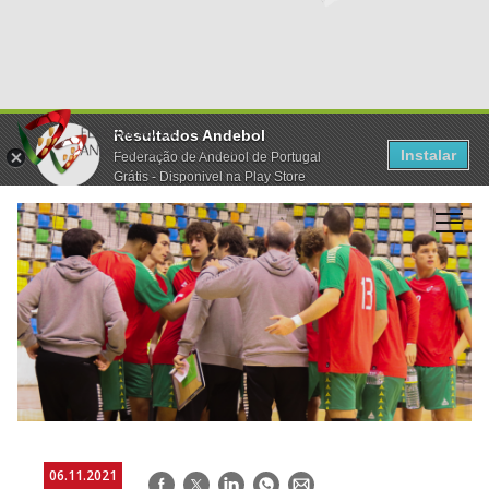
Resultados Andebol
Instalar
Federação de Andebol de Portugal
Grátis - Disponivel na Play Store
06.11.2021
Facebook
Twitter
LinkedIn
WhatsApp
E-