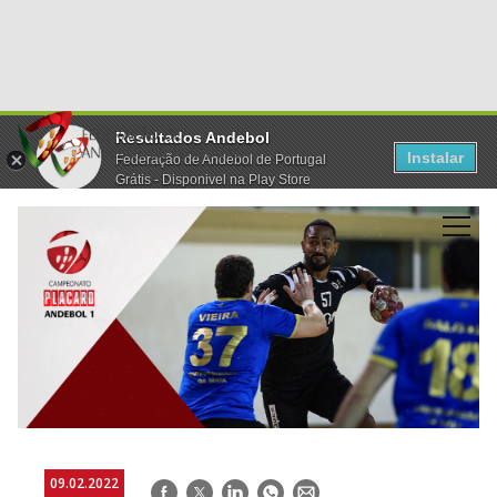
Resultados Andebol
Instalar
Federação de Andebol de Portugal
Grátis - Disponivel na Play Store
09.02.2022
Facebook
Twitter
LinkedIn
WhatsApp
E-