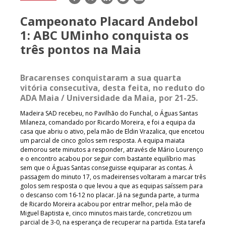
mail
Campeonato Placard Andebol
1: ABC UMinho conquista os
três pontos na Maia
Bracarenses conquistaram a sua quarta
vitória consecutiva, desta feita, no reduto do
ADA Maia / Universidade da Maia, por 21-25.
Madeira SAD recebeu, no Pavilhão do Funchal, o Águas Santas
Milaneza, comandado por Ricardo Moreira, e foi a equipa da
casa que abriu o ativo, pela mão de Eldin Vrazalica, que encetou
um parcial de cinco golos sem resposta. A equipa maiata
demorou sete minutos a responder, através de Mário Lourenço
e o encontro acabou por seguir com bastante equilíbrio mas
sem que o Águas Santas conseguisse equiparar as contas. À
passagem do minuto 17, os madeirenses voltaram a marcar três
golos sem resposta o que levou a que as equipas saíssem para
o descanso com 16-12 no placar. Já na segunda parte, a turma
de Ricardo Moreira acabou por entrar melhor, pela mão de
Miguel Baptista e, cinco minutos mais tarde, concretizou um
parcial de 3-0, na esperança de recuperar na partida. Esta tarefa