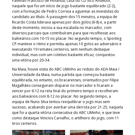
Pavilhão Francisco de Holanda, casa do CD Xico Andebol,
naquele que foi um início de jogo bastante equilibrado (2-2),
com a formação de Pedro Correia a aguentar as investidas do
candidato ao título. À passagem dos 15 minutos, a equipa de
Ricardo Costa liderava apenas por dois golos (6-8) e, a partir
deste momento, iniciou a sua escalada no marcador, com
diversos parciais que contribuíram para que recolhesse aos
balneários com 10-15 no placar. No segundo tempo, o Sporting
CP manteve o ritmo e permitiu apenas 10 golos ao adversário e
executando 19 remates certeiros, sem nenhum destaque
individual, mas com um coletivo bastante eficaz, conquistou
uma vitória por 20-34.
Na Maia, houve visita do ABC UMinho ao reduto do ADA Maia /
Universidade da Maia, numa partida que começou bastante
equilibrada, no entanto, os bracarenses, orientados por Filipe
Magalhães conseguiram disparar no marcador e ficaram a
vencer por 6-12 na reta final do primeiro tempo e recolheram
aos balneários com 8-12 no placar. No segundo tempo, a
equipa de Nuno Silva tentou reequilibrar o jogo mas sem
sucesso, acabando por averbar uma derrota por 21-25, naquela
que foi a quarta vitória consecutiva do ABC UMinho, e que teve
como destaque Vinicios Carvalho, o artilheiro do jogo, com 11
tiros certeiros.