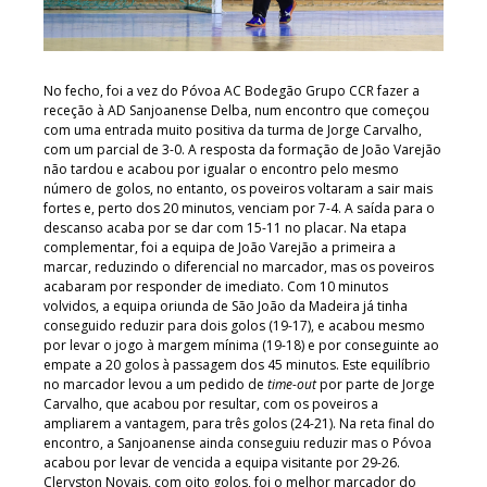
No fecho, foi a vez do Póvoa AC Bodegão Grupo CCR fazer a
receção à AD Sanjoanense Delba, num encontro que começou
com uma entrada muito positiva da turma de Jorge Carvalho,
com um parcial de 3-0. A resposta da formação de João Varejão
não tardou e acabou por igualar o encontro pelo mesmo
número de golos, no entanto, os poveiros voltaram a sair mais
fortes e, perto dos 20 minutos, venciam por 7-4. A saída para o
descanso acaba por se dar com 15-11 no placar. Na etapa
complementar, foi a equipa de João Varejão a primeira a
marcar, reduzindo o diferencial no marcador, mas os poveiros
acabaram por responder de imediato. Com 10 minutos
volvidos, a equipa oriunda de São João da Madeira já tinha
conseguido reduzir para dois golos (19-17), e acabou mesmo
por levar o jogo à margem mínima (19-18) e por conseguinte ao
empate a 20 golos à passagem dos 45 minutos. Este equilíbrio
no marcador levou a um pedido de
time-out
por parte de Jorge
Carvalho, que acabou por resultar, com os poveiros a
ampliarem a vantagem, para três golos (24-21). Na reta final do
encontro, a Sanjoanense ainda conseguiu reduzir mas o Póvoa
acabou por levar de vencida a equipa visitante por 29-26.
Cleryston Novais, com oito golos, foi o melhor marcador do