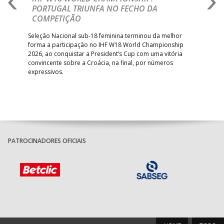
PORTUGAL TRIUNFA NO FECHO DA
R
COMPETIÇÃO
A A
Trei
 que
Seleção Nacional sub-18 feminina terminou da melhor
dia
;
forma a participação no IHF W18 World Championship
insc
inar
2026, ao conquistar a President’s Cup com uma vitória
convincente sobre a Croácia, na final, por números
expressivos.
PATROCINADORES OFICIAIS