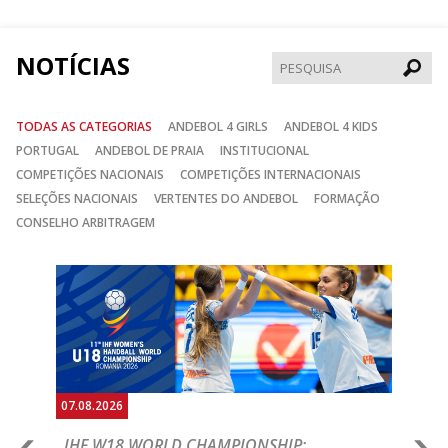
Facebook
Instagram
Twitter
NOTÍCIAS
Pesqui
TODAS AS CATEGORIAS
ANDEBOL 4 GIRLS
ANDEBOL 4 KIDS
PORTUGAL
ANDEBOL DE PRAIA
INSTITUCIONAL
COMPETIÇÕES NACIONAIS
COMPETIÇÕES INTERNACIONAIS
SELEÇÕES NACIONAIS
VERTENTES DO ANDEBOL
FORMAÇÃO
CONSELHO ARBITRAGEM
Anterior
Seguin
07.08.2026
07.
E
IHF W18 WORLD CHAMPIONSHIP:
C