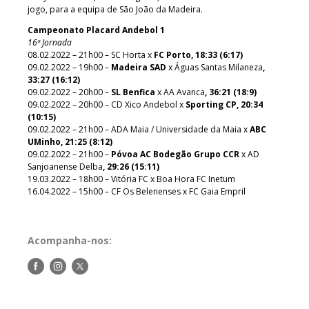
jogo, para a equipa de São João da Madeira.
Campeonato Placard Andebol 1
16ª Jornada
08.02.2022 – 21h00 – SC Horta x
FC Porto, 18:33 (6:17)
09.02.2022 – 19h00 –
Madeira SAD
x Águas Santas Milaneza
,
33:27 (16:12)
09.02.2022 – 20h00 –
SL Benfica
x AA Avanca
, 36:21 (18:9)
09.02.2022 – 20h00 – CD Xico Andebol x
Sporting CP, 20:34
(10:15)
09.02.2022 – 21h00 – ADA Maia / Universidade da Maia x
ABC
UMinho, 21:25 (8:12)
09.02.2022 – 21h00 –
Póvoa AC Bodegão Grupo CCR
x AD
Sanjoanense Delba
, 29:26 (15:11)
19.03.2022 – 18h00 – Vitória FC x Boa Hora FC Inetum
16.04.2022 – 15h00 – CF Os Belenenses x FC Gaia Empril
Acompanha-nos:
Siga-
Siga-
Siga-
nos
nos
nos
no
no
no