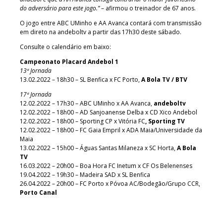
do adversário para este jogo.”
– afirmou o treinador de 67 anos.
O jogo entre ABC UMinho e AA Avanca contará com transmissão
em direto na andeboltv a partir das 17h30 deste sábado.
Consulte o calendário em baixo:
Campeonato Placard Andebol 1
13ª Jornada
13.02.2022 – 18h30 – SL Benfica x FC Porto,
A Bola TV / BTV
17ª Jornada
12.02.2022 – 17h30 – ABC UMinho x AA Avanca,
andeboltv
12.02.2022 – 18h00 – AD Sanjoanense Delba x CD Xico Andebol
12.02.2022 – 18h00 – Sporting CP x Vitória FC
, Sporting TV
12.02.2022 – 18h00 – FC Gaia Empril x ADA Maia/Universidade da
Maia
13.02.2022 – 15h00 – Águas Santas Milaneza x SC Horta,
A Bola
TV
16.03.2022 – 20h00 – Boa Hora FC Inetum x CF Os Belenenses
19.04.2022 – 19h30 – Madeira SAD x SL Benfica
26.04.2022 – 20h00 – FC Porto x Póvoa AC/Bodegão/Grupo CCR,
Porto Canal