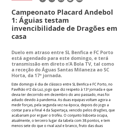
mail
Campeonato Placard Andebol
1: Águias testam
invencibilidade de Dragões em
casa
Duelo em atraso entre SL Benfica e FC Porto
está agendado para este domingo, e terá
transmissão em direto n’A Bola TV, tal como
a receção do Águas Santas Milaneza ao SC
Horta, da 17ª jornada.
Este domingo é dia de clássico entre SL Benfica e FC Porto, no
Pavilhão nº2 da Luz, jogo que diz respeito à 13ª jornada e que
devia ter decorrido em dezembro do ano passado, mas foi
adiado devido à pandemia. As duas equipas voltam agora a
medir forças, pela segunda vez na época, depois do jogo a
contar para a Final 4 da Supertaça, vencido pelos dragões, que
acabariam por erguer o troféu. O conjunto lisboeta ocupa,
atualmente, o terceiro lugar da tabela com 38 pontos, e tem
menos sete do que o rival azul e branco, fruto das duas