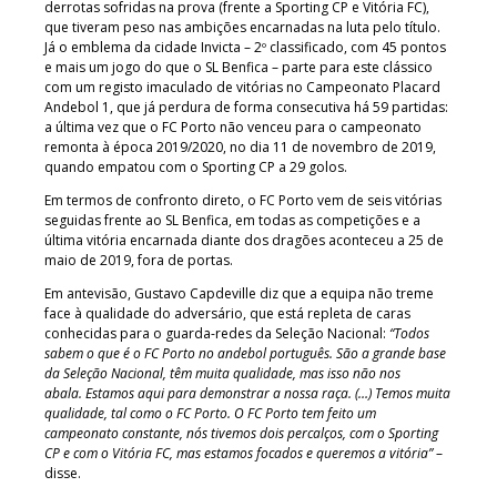
derrotas sofridas na prova (frente a Sporting CP e Vitória FC),
que tiveram peso nas ambições encarnadas na luta pelo título.
Já o emblema da cidade Invicta – 2º classificado, com 45 pontos
e mais um jogo do que o SL Benfica – parte para este clássico
com um registo imaculado de vitórias no Campeonato Placard
Andebol 1, que já perdura de forma consecutiva há 59 partidas:
a última vez que o FC Porto não venceu para o campeonato
remonta à época 2019/2020, no dia 11 de novembro de 2019,
quando empatou com o Sporting CP a 29 golos.
Em termos de confronto direto, o FC Porto vem de seis vitórias
seguidas frente ao SL Benfica, em todas as competições e a
última vitória encarnada diante dos dragões aconteceu a 25 de
maio de 2019, fora de portas.
Em antevisão, Gustavo Capdeville diz que a equipa não treme
face à qualidade do adversário, que está repleta de caras
conhecidas para o guarda-redes da Seleção Nacional:
“Todos
sabem o que é o FC Porto no andebol português. São a grande base
da Seleção Nacional, têm muita qualidade, mas isso não nos
abala. Estamos aqui para demonstrar a nossa raça. (…) Temos muita
qualidade, tal como o FC Porto. O FC Porto tem feito um
campeonato constante, nós tivemos dois percalços, com o Sporting
CP e com o Vitória FC, mas estamos focados e queremos a vitória”
–
disse.