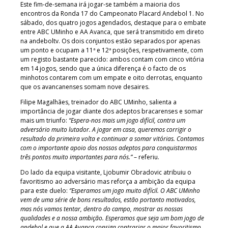
Este fim-de-semana irá jogar-se também a maioria dos
encontros da Ronda 17 do Campeonato Placard Andebol 1. No
sábado, dos quatro jogos agendados, destaque para o embate
entre ABC UMinho e AA Avanca, que será transmitido em direto
na andeboltv. Os dois conjuntos estão separados por apenas
um ponto e ocupam a 11ª e 12ª posições, respetivamente, com
um registo bastante parecido: ambos contam com cinco vitória
em 14 jogos, sendo que a única diferença é o facto de os
minhotos contarem com um empate e oito derrotas, enquanto
que os avancanenses somam nove desaires.
Filipe Magalhães, treinador do ABC UMinho, salienta a
importância de jogar diante dos adeptos bracarenses e somar
mais um triunfo:
“Espera-nos mais um jogo difícil, contra um
adversário muito lutador. A jogar em casa, queremos corrigir o
resultado da primeira volta e continuar a somar vitórias. Contamos
com o importante apoio dos nossos adeptos para conquistarmos
três pontos muito importantes para nós.”
– referiu.
Do lado da equipa visitante, Ljobumir Obradovic atribuiu o
favoritismo ao adversário mas reforça a ambição da equipa
para este duelo:
“Esperamos um jogo muito difícil. O ABC UMinho
vem de uma série de bons resultados, estão portanto motivados,
mas nós vamos tentar, dentro do campo, mostrar as nossas
qualidades e a nossa ambição. Esperamos que seja um bom jogo de
andebol e que a AA Avanca consiga contrariar o maior favoritismo