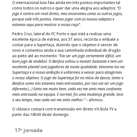
O internacional luso fala ainda em três pontos importantes tal
como todos os outros e quer dar uma alegria aos adeptos:
“O
jogo é contra um rival direto, mas encaramos como os outros jogos,
porque vale três pontos. Vamos jogar com os nossos adeptos e
estamos aqui para mostrar a nossa raça”
.
Pedro Cruz, lateral do FC Porto e que está a realizar uma
excelente época de estreia, aos 37 anos, recorda o embate a
contar para a Supertaça, dizendo que o objetivo é vencer de
novo e comentou ainda a sua caminhada individual de dragão
ao peito até ao momento:
“Vai ser um jogo certamente difícil, um
bom jogo de andebol. O Benfica voltou a investir bastante e tem um
excelente plantel com jogadores de muita qualidade. Vencemo-los na
Supertaça e a nossa ambição é voltarmos a vencer para atingirmos
o nosso objetivo. O jogo da Supertaça foi no início da época, tanto o
Benfica como nós estamos mais entrosados, por isso vai ser um jogo
diferente.(…) Sinto-me muito bem, cada vez me sinto mais confiante,
mais entrosado na equipa. É normal, foi uma mudança grande, leva
o seu tempo, mas cada vez me sinto melhor.”
– afirmou.
O clássico contará com transmissão em direto n’A Bola TV a
partir das 18h30 deste domingo.
17ª jornada