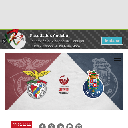
Resultados Andebol
Instalar
Federação de Andebol de Portugal
Grátis - Disponivel na Play Store
11.02.2022
Facebook
Twitter
LinkedIn
WhatsApp
E-