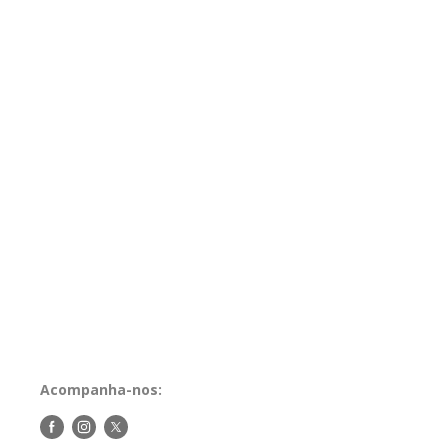
Acompanha-nos:
Siga-
Siga-
Siga-