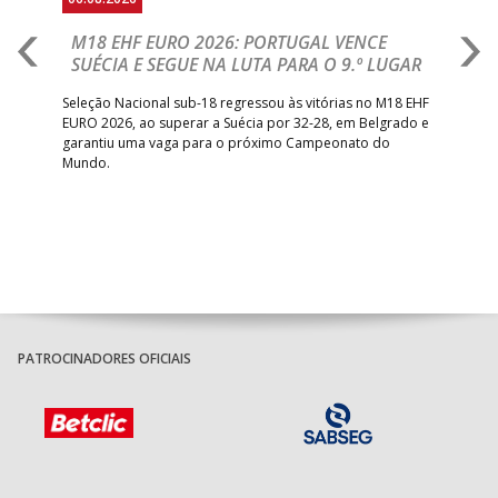
M18 EHF EURO 2026: PORTUGAL VENCE
R
SUÉCIA E SEGUE NA LUTA PARA O 9.º LUGAR
R
bre
Seleção Nacional sub-18 regressou às vitórias no M18 EHF
San
EURO 2026, ao superar a Suécia por 32-28, em Belgrado e
Figu
garantiu uma vaga para o próximo Campeonato do
pro
Mundo.
tal
PATROCINADORES OFICIAIS