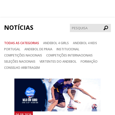
nos
nos
nos
no
no
no
Facebook
Instagram
Twitter
NOTÍCIAS
Pesqui
TODAS AS CATEGORIAS
ANDEBOL 4 GIRLS
ANDEBOL 4 KIDS
PORTUGAL
ANDEBOL DE PRAIA
INSTITUCIONAL
COMPETIÇÕES NACIONAIS
COMPETIÇÕES INTERNACIONAIS
SELEÇÕES NACIONAIS
VERTENTES DO ANDEBOL
FORMAÇÃO
CONSELHO ARBITRAGEM
Anterior
Seguin
06.08.2026
05.