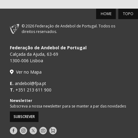
HOME
TOPO
© 2026 Federação de Andebol de Portugal. Todos os
direitos reservados.
Federação de Andebol de Portugal
Calçada da Ajuda, 63-69
1300-006 Lisboa
Ver no Mapa
E.
andebol@fpa.pt
T.
+351 213 611 900
Newsletter
Subscreva a nossa newsletter para se manter a par das novidades
SUBSCREVER
Siga-
Siga-
Siga-
AndebolTV
Loja
nos
nos
nos