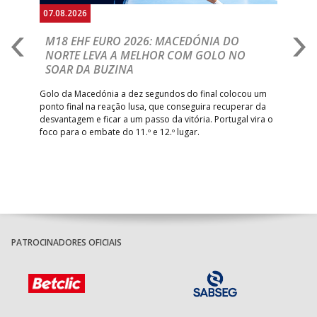
07.08.2026
06.
A
M18 EHF EURO 2026: MACEDÓNIA DO
D
NORTE LEVA A MELHOR COM GOLO NO
Com
SOAR DA BUZINA
épo
o de
arra
 o
Golo da Macedónia a dez segundos do final colocou um
de
ponto final na reação lusa, que conseguira recuperar da
desvantagem e ficar a um passo da vitória. Portugal vira o
foco para o embate do 11.º e 12.º lugar.
PATROCINADORES OFICIAIS