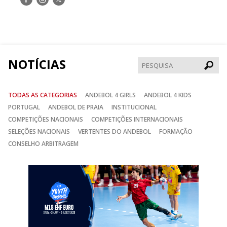
nos
nos
nos
no
no
no
Facebook
Instagram
Twitter
NOTÍCIAS
Pesqui
TODAS AS CATEGORIAS
ANDEBOL 4 GIRLS
ANDEBOL 4 KIDS
PORTUGAL
ANDEBOL DE PRAIA
INSTITUCIONAL
COMPETIÇÕES NACIONAIS
COMPETIÇÕES INTERNACIONAIS
SELEÇÕES NACIONAIS
VERTENTES DO ANDEBOL
FORMAÇÃO
CONSELHO ARBITRAGEM
Anterior
Seguin