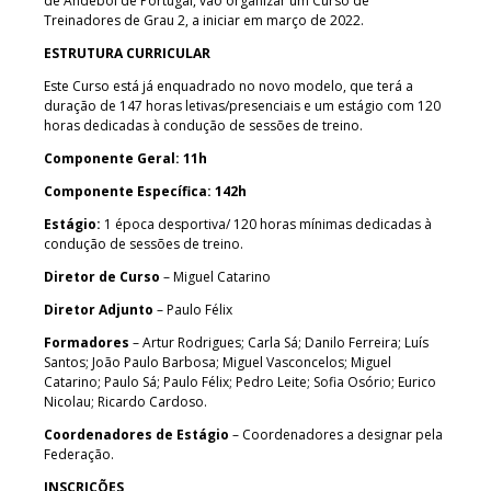
de Andebol de Portugal, vão organizar um Curso de
Treinadores de Grau 2, a iniciar em março de 2022.
ESTRUTURA CURRICULAR
Este Curso está já enquadrado no novo modelo, que terá a
duração de 147 horas letivas/presenciais e um estágio com 120
horas dedicadas à condução de sessões de treino.
Componente Geral: 11h
Componente Específica: 142h
Estágio:
1 época desportiva/ 120 horas mínimas dedicadas à
condução de sessões de treino.
Diretor de Curso
– Miguel Catarino
Diretor Adjunto
– Paulo Félix
Formadores
– Artur Rodrigues; Carla Sá; Danilo Ferreira; Luís
Santos; João Paulo Barbosa; Miguel Vasconcelos; Miguel
Catarino; Paulo Sá; Paulo Félix; Pedro Leite; Sofia Osório; Eurico
Nicolau; Ricardo Cardoso.
Coordenadores de Estágio
– Coordenadores a designar pela
Federação.
INSCRIÇÕES