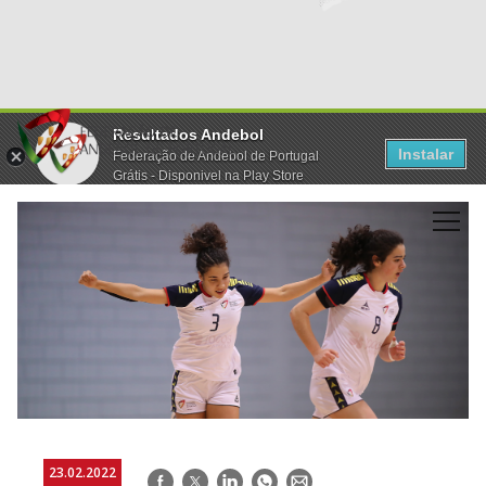
Resultados Andebol
Instalar
Federação de Andebol de Portugal
Grátis - Disponivel na Play Store
23.02.2022
Facebook
Twitter
LinkedIn
WhatsApp
E-