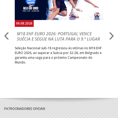
06.08.2026
05.
M18 EHF EURO 2026: PORTUGAL VENCE
R
SUÉCIA E SEGUE NA LUTA PARA O 9.º LUGAR
R
bre
Seleção Nacional sub-18 regressou às vitórias no M18 EHF
San
EURO 2026, ao superar a Suécia por 32-28, em Belgrado e
Figu
garantiu uma vaga para o próximo Campeonato do
pro
Mundo.
tal
PATROCINADORES OFICIAIS