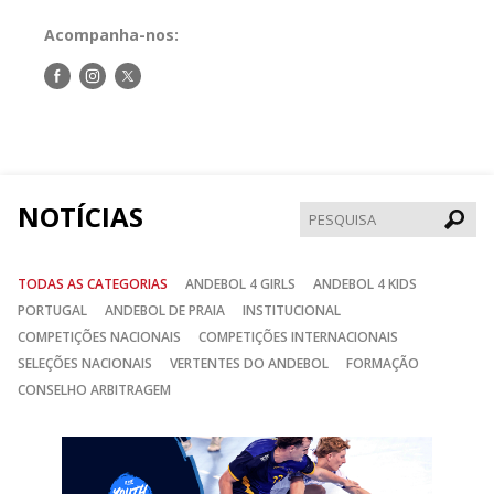
Acompanha-nos:
Siga-
Siga-
Siga-
nos
nos
nos
no
no
no
Facebook
Instagram
Twitter
NOTÍCIAS
Pesqui
TODAS AS CATEGORIAS
ANDEBOL 4 GIRLS
ANDEBOL 4 KIDS
PORTUGAL
ANDEBOL DE PRAIA
INSTITUCIONAL
COMPETIÇÕES NACIONAIS
COMPETIÇÕES INTERNACIONAIS
SELEÇÕES NACIONAIS
VERTENTES DO ANDEBOL
FORMAÇÃO
CONSELHO ARBITRAGEM
Anterior
Seguin