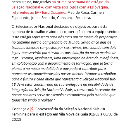
nesta altura, integradas
na primeira semana de estágio da
Seleção Nacional A, com vista aos jogos com a Eslováquia,
referentes ao EHF Euro
Qualifiers
: Matilde Rosa, Carmen
Figueiredo, Joana Semedo, Constança Sequeira.
O Selecionador Nacional destacou os objetivos para esta
semana de trabalho e ainda a cooperação com a equipa sénior:
“Este estágio representa para nós mais um momento de preparação
no caminho para o Campeonato do Mundo. Serão cinco dias de
trabalho intensos compostos por seis treinos, terminando com dois
jogos, que servirão para testar a consolidação do nosso modelo de
jogo. Teremos, igualmente, uma intervenção na área do mindfulness,
em colaboração com o departamento de formação, que se torna
pioneira na nossa modalidade e que poderá contribuir para
aumentar as competências das nossas atletas. Estamos a trabalhar
para o futuro e cada atleta que representa a Seleção Nacional sub-
18 deve estar concentrada na sua evolução e na possibilidade de
integração na Seleção Nacional A. Aliás, a convocatória recente das
nossas seniores serve de exemplo e recompensa pelo trabalho que
todas têm vindo a realizar.”
Conheça a
Convocatória da Seleção Nacional Sub-18
Feminina para o estágio em Vila Nova de Gaia
(02/03 a 06/03 de
2022).