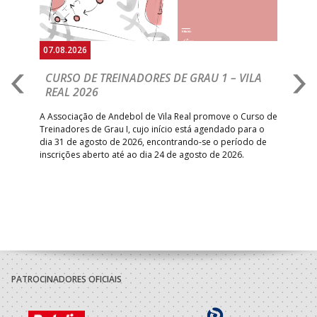
07.08.2026
07.
CURSO DE TREINADORES DE GRAU 1 – VILA
M
REAL 2026
N
S
A Associação de Andebol de Vila Real promove o Curso de
Treinadores de Grau I, cujo início está agendado para o
Gol
dia 31 de agosto de 2026, encontrando-se o período de
pont
inscrições aberto até ao dia 24 de agosto de 2026.
desv
foco
PATROCINADORES OFICIAIS