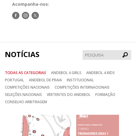
Acompanha-nos:
Siga-
Siga-
Siga-
nos
nos
nos
no
no
no
Facebook
Instagram
Twitter
NOTÍCIAS
Pesqui
TODAS AS CATEGORIAS
ANDEBOL 4 GIRLS
ANDEBOL 4 KIDS
PORTUGAL
ANDEBOL DE PRAIA
INSTITUCIONAL
COMPETIÇÕES NACIONAIS
COMPETIÇÕES INTERNACIONAIS
SELEÇÕES NACIONAIS
VERTENTES DO ANDEBOL
FORMAÇÃO
CONSELHO ARBITRAGEM
Anterior
Seguin