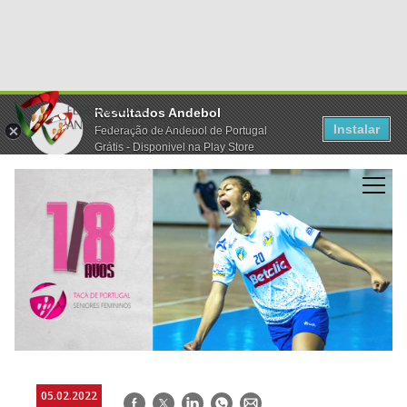
Resultados Andebol
Instalar
Federação de Andebol de Portugal
Grátis - Disponivel na Play Store
05.02.2022
Facebook
Twitter
LinkedIn
WhatsApp
E-