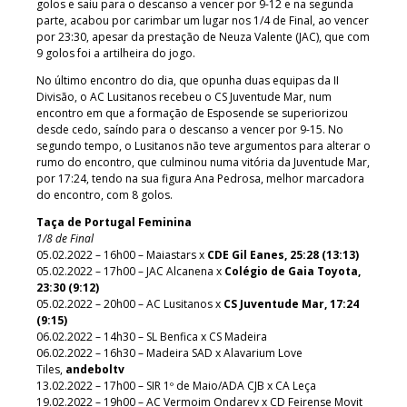
golos e saiu para o descanso a vencer por 9-12 e na segunda
parte, acabou por carimbar um lugar nos 1/4 de Final, ao vencer
por 23:30, apesar da prestação de Neuza Valente (JAC), que com
9 golos foi a artilheira do jogo.
No último encontro do dia, que opunha duas equipas da II
Divisão, o AC Lusitanos recebeu o CS Juventude Mar, num
encontro em que a formação de Esposende se superiorizou
desde cedo, saíndo para o descanso a vencer por 9-15. No
segundo tempo, o Lusitanos não teve argumentos para alterar o
rumo do encontro, que culminou numa vitória da Juventude Mar,
por 17:24, tendo na sua figura Ana Pedrosa, melhor marcadora
do encontro, com 8 golos.
Taça de Portugal Feminina
1/8 de Final
05.02.2022 – 16h00 – Maiastars x
CDE Gil Eanes, 25:28 (13:13)
05.02.2022 – 17h00 – JAC Alcanena x
Colégio de Gaia Toyota,
23:30 (9:12)
05.02.2022 – 20h00 – AC Lusitanos x
CS Juventude Mar, 17:24
(9:15)
06.02.2022 – 14h30 – SL Benfica x CS Madeira
06.02.2022 – 16h30 – Madeira SAD x Alavarium Love
Tiles,
andeboltv
13.02.2022 – 17h00 – SIR 1º de Maio/ADA CJB x CA Leça
19.02.2022 – 19h00 – AC Vermoim Ondarev x CD Feirense Movit