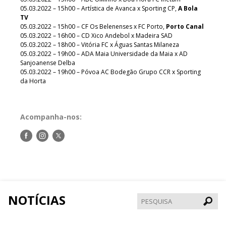
05.03.2022 – 15h00 – Artística de Avanca x Sporting CP,
A Bola
TV
05.03.2022 – 15h00 – CF Os Belenenses x FC Porto,
Porto Canal
05.03.2022 – 16h00 – CD Xico Andebol x Madeira SAD
05.03.2022 – 18h00 – Vitória FC x Águas Santas Milaneza
05.03.2022 – 19h00 – ADA Maia Universidade da Maia x AD
Sanjoanense Delba
05.03.2022 – 19h00 – Póvoa AC Bodegão Grupo CCR x Sporting
da Horta
Acompanha-nos:
Siga-
Siga-
Siga-
nos
nos
nos
no
no
no
Facebook
Instagram
Twitter
NOTÍCIAS
Pesqui