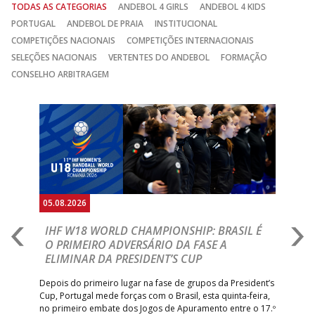
TODAS AS CATEGORIAS
ANDEBOL 4 GIRLS
ANDEBOL 4 KIDS
PORTUGAL
ANDEBOL DE PRAIA
INSTITUCIONAL
COMPETIÇÕES NACIONAIS
COMPETIÇÕES INTERNACIONAIS
SELEÇÕES NACIONAIS
VERTENTES DO ANDEBOL
FORMAÇÃO
CONSELHO ARBITRAGEM
Anterior
Seguin
05.08.2026
05.
A
IHF W18 WORLD CHAMPIONSHIP: BRASIL É
I
IA
O PRIMEIRO ADVERSÁRIO DA FASE A
V
ELIMINAR DA PRESIDENT’S CUP
I
R
Depois do primeiro lugar na fase de grupos da President’s
Cup, Portugal mede forças com o Brasil, esta quinta-feira,
Tre
–
no primeiro embate dos Jogos de Apuramento entre o 17.º
inte