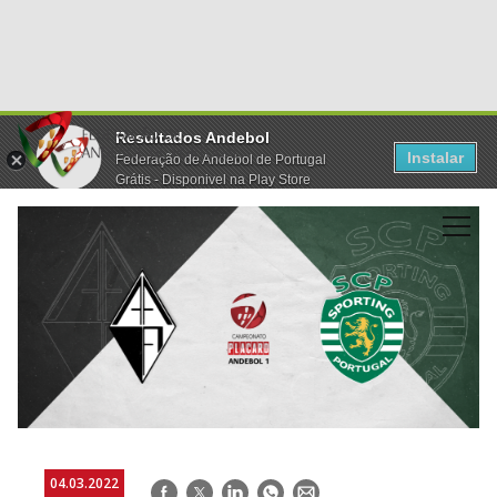
Resultados Andebol
Instalar
Federação de Andebol de Portugal
Grátis - Disponivel na Play Store
04.03.2022
Facebook
Twitter
LinkedIn
WhatsApp
E-