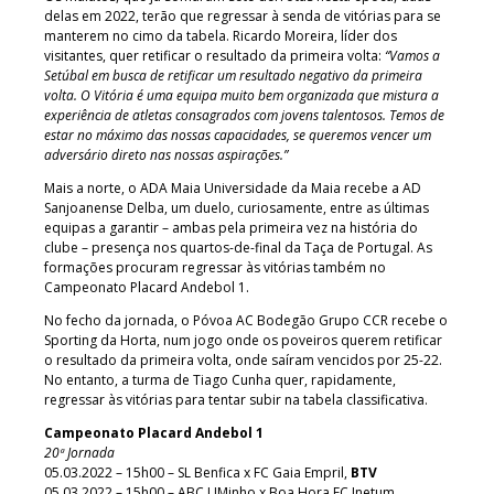
delas em 2022, terão que regressar à senda de vitórias para se
manterem no cimo da tabela. Ricardo Moreira, líder dos
visitantes, quer retificar o resultado da primeira volta:
“Vamos a
Setúbal em busca de retificar um resultado negativo da primeira
volta. O Vitória é uma equipa muito bem organizada que mistura a
experiência de atletas consagrados com jovens talentosos. Temos de
estar no máximo das nossas capacidades, se queremos vencer um
adversário direto nas nossas aspirações.”
Mais a norte, o ADA Maia Universidade da Maia recebe a AD
Sanjoanense Delba, um duelo, curiosamente, entre as últimas
equipas a garantir – ambas pela primeira vez na história do
clube – presença nos quartos-de-final da Taça de Portugal. As
formações procuram regressar às vitórias também no
Campeonato Placard Andebol 1.
No fecho da jornada, o Póvoa AC Bodegão Grupo CCR recebe o
Sporting da Horta, num jogo onde os poveiros querem retificar
o resultado da primeira volta, onde saíram vencidos por 25-22.
No entanto, a turma de Tiago Cunha quer, rapidamente,
regressar às vitórias para tentar subir na tabela classificativa.
Campeonato Placard Andebol 1
20ª Jornada
05.03.2022 – 15h00 – SL Benfica x FC Gaia Empril,
BTV
05.03.2022 – 15h00 – ABC UMinho x Boa Hora FC Inetum