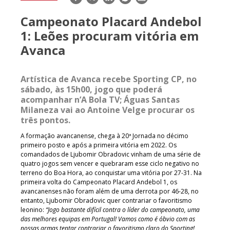
mail
Campeonato Placard Andebol
1: Leões procuram vitória em
Avanca
Artística de Avanca recebe Sporting CP, no
sábado, às 15h00, jogo que poderá
acompanhar n’A Bola TV; Águas Santas
Milaneza vai ao Antoine Velge procurar os
três pontos.
A formação avancanense, chega à 20ª Jornada no décimo
primeiro posto e após a primeira vitória em 2022. Os
comandados de Ljubomir Obradovic vinham de uma série de
quatro jogos sem vencer e quebraram esse ciclo negativo no
terreno do Boa Hora, ao conquistar uma vitória por 27-31. Na
primeira volta do Campeonato Placard Andebol 1, os
avancanenses não foram além de uma derrota por 46-28, no
entanto, Ljubomir Obradovic quer contrariar o favoritismo
leonino:
“Jogo bastante difícil contra o líder do campeonato, uma
das melhores equipas em Portugal! Vamos como é óbvio com as
nossas armas tentar contrariar o favoritismo claro do Sporting!