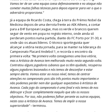
Vamos ter de ser uma equipa coesa defensivamente e no ataque não
cometer muitas falhas técnicas para depois esperar para ver o que o
adversário proporciona.”
Já a equipa de Ricardo Costa, chega à terra do Prémio Nobel da
Medicina depois de uma derrota frente ao AEK Athens, a contar
para a EHF European League, mas os verde e brancos querem
seguir de vento em popa no registo interno, onde ainda só
perderam pontos numa partida, diante do FC Porto por 31-30, e
onde são os atuais líderes. O técnico sportinguista quer
alcançar a vitória nesta jornada, para se manter na liderança do
Campeonato Placard Andebol 1, e recorda o encontro da
primeira volta:
“Na primeira volta conseguimos uma boa vitória,
mas a Artística de Avanca tem melhorado muito nesta segunda volta.
Contratou alguns jogadores cubanos que os têm ajudado, recuperou
alguns jogadores lesionados e nós temos de desconfiar e estar
sempre alerta. Vamos estar ao nosso nível, temos de centrar
atenções no campeonato pois são três pontos muito importantes e
não podemos perder nem dar qualquer expectativa à Artística de
Avanca. Cada jogo do campeonato é uma final e nós temos de nos
debruçar e focar completamente naquilo que são os nossos
objectivos. Por isso, não podemos falhar perante as outras equipas,
neste caso a Artística de Avanca. Temos de impôr a nossa
superioridade”
– terminou.