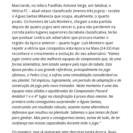
Mais tarde, no mítico Pavilhão Antoine Velge, em Setúbal, o
Vitória FC – atual oitavo classificado (menos três jogos) – recebe
o Águas Santas Milaneza que ocupa, atualmente, o quarto
posto. Os homens de Luís Monteiro, chegam a esta partida
depois de quatro jogos sem vencer e, para não perderem na
corrida pelos lugares superiores da tabela classificativa, terão
que pontuar contra um adversário que procura manter o
registo da época anterior – quarto lugar. Luís Monteiro quer
repetir a vitória que conquistou esta época na Maia (24-32) mas
reconhece o crescimento e evolução do seu adversário:
“Vamos
jogar contra uma das melhores equipas do campeonato que, de uma
forma sistemática, tem lutado sempre pelo topo da tabela.
Esta
época perdeu a sua grande referência, principalmente no jogo
ofensivo, o Pedro Cruz, e sofreu uma remodelação considerável no
seu plantel. Tal implicou, logicamente, um período de adaptação e de
construção de jogo pelo novo treinador. Neste momento é uma das
equipas mais sólidas e equilibradas do Campeonato Placard
Andebol 1 e o 4° lugar na classificação é prova disso mesmo. Na
primeira volta conseguimos surpreender o Águas Santas,
construindo um resultado robusto, assente numa alternância
defensiva que resultou na plenitude. Sabemos o que temos de fazer
para ganhar. Mas para o conseguirmos temos, acima de tudo, de ter
confiança nas nossas capacidades durante todo o jogo.”
Os maiatos, que já somaram sete derrotas nesta época, duas