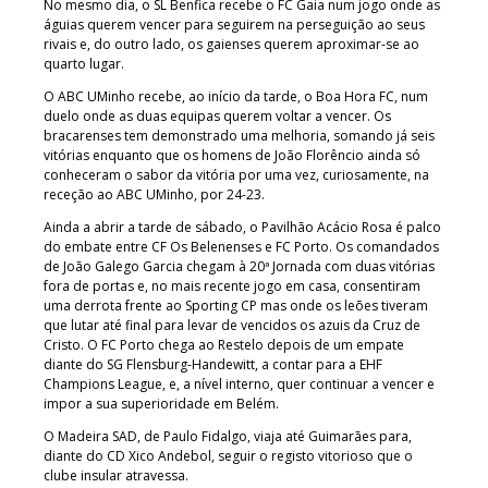
No mesmo dia, o SL Benfica recebe o FC Gaia num jogo onde as
águias querem vencer para seguirem na perseguição ao seus
rivais e, do outro lado, os gaienses querem aproximar-se ao
quarto lugar.
O ABC UMinho recebe, ao início da tarde, o Boa Hora FC, num
duelo onde as duas equipas querem voltar a vencer. Os
bracarenses tem demonstrado uma melhoria, somando já seis
vitórias enquanto que os homens de João Florêncio ainda só
conheceram o sabor da vitória por uma vez, curiosamente, na
receção ao ABC UMinho, por 24-23.
Ainda a abrir a tarde de sábado, o Pavilhão Acácio Rosa é palco
do embate entre CF Os Belenenses e FC Porto. Os comandados
de João Galego Garcia chegam à 20ª Jornada com duas vitórias
fora de portas e, no mais recente jogo em casa, consentiram
uma derrota frente ao Sporting CP mas onde os leões tiveram
que lutar até final para levar de vencidos os azuis da Cruz de
Cristo. O FC Porto chega ao Restelo depois de um empate
diante do SG Flensburg-Handewitt, a contar para a EHF
Champions League, e, a nível interno, quer continuar a vencer e
impor a sua superioridade em Belém.
O Madeira SAD, de Paulo Fidalgo, viaja até Guimarães para,
diante do CD Xico Andebol, seguir o registo vitorioso que o
clube insular atravessa.