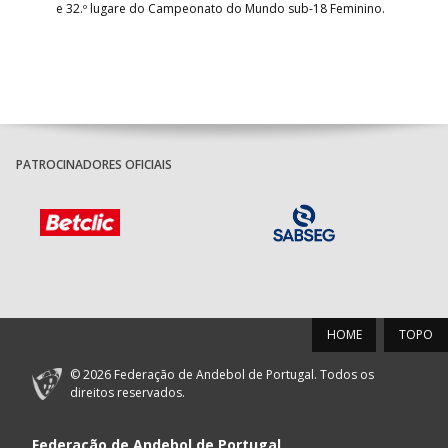
e 32.º lugare do Campeonato do Mundo sub-18 Feminino.
con
Pite
PATROCINADORES OFICIAIS
HOME
TOPO
© 2026 Federação de Andebol de Portugal. Todos os
direitos reservados.
Federação de Andebol de Portugal