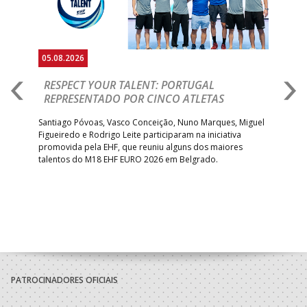
05.08.2026
05.
RESPECT YOUR TALENT: PORTUGAL
M
AR
REPRESENTADO POR CINCO ATLETAS
R
 EHF
Santiago Póvoas, Vasco Conceição, Nuno Marques, Miguel
Sele
o e
Figueiredo e Rodrigo Leite participaram na iniciativa
quin
promovida pela EHF, que reuniu alguns dos maiores
defr
talentos do M18 EHF EURO 2026 em Belgrado.
com
tra
PATROCINADORES OFICIAIS