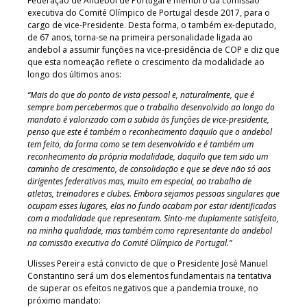
Federação de Andebol de Portugal e membro da comissão
executiva do Comité Olímpico de Portugal desde 2017, para o
cargo de vice-Presidente. Desta forma, o também ex-deputado,
de 67 anos, torna-se na primeira personalidade ligada ao
andebol a assumir funções na vice-presidência de COP e diz que
que esta nomeação reflete o crescimento da modalidade ao
longo dos últimos anos:
“Mais do que do ponto de vista pessoal e, naturalmente, que é
sempre bom percebermos que o trabalho desenvolvido ao longo do
mandato é valorizado com a subida às funções de vice-presidente,
penso que este é também o reconhecimento daquilo que o andebol
tem feito, da forma como se tem desenvolvido e é também um
reconhecimento da própria modalidade, daquilo que tem sido um
caminho de crescimento, de consolidação e que se deve não só aos
dirigentes federativos mas, muito em especial, ao trabalho de
atletas, treinadores e clubes. Embora sejamos pessoas singulares que
ocupam esses lugares, elas no fundo acabam por estar identificadas
com a modalidade que representam. Sinto-me duplamente satisfeito,
na minha qualidade, mas também como representante do andebol
na comissão executiva do Comité Olímpico de Portugal.”
Ulisses Pereira está convicto de que o Presidente José Manuel
Constantino será um dos elementos fundamentais na tentativa
de superar os efeitos negativos que a pandemia trouxe, no
próximo mandato: