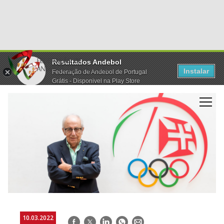
Resultados Andebol
Instalar
Federação de Andebol de Portugal
Grátis - Disponivel na Play Store
10.03.2022
Facebook
Twitter
LinkedIn
WhatsApp
E-