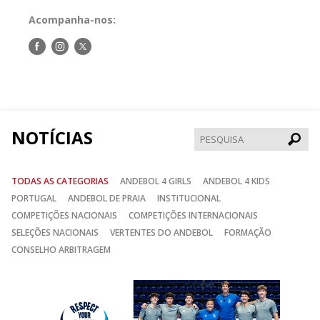
Acompanha-nos:
Siga-
Siga-
Siga-
nos
nos
nos
no
no
no
Facebook
Instagram
Twitter
NOTÍCIAS
Pesqui
TODAS AS CATEGORIAS
ANDEBOL 4 GIRLS
ANDEBOL 4 KIDS
PORTUGAL
ANDEBOL DE PRAIA
INSTITUCIONAL
COMPETIÇÕES NACIONAIS
COMPETIÇÕES INTERNACIONAIS
SELEÇÕES NACIONAIS
VERTENTES DO ANDEBOL
FORMAÇÃO
CONSELHO ARBITRAGEM
Anterior
Seguin