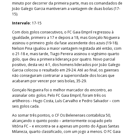
minuto por decorrer da primeira parte, mas os comandados de
João Galego Garcia mantiveram a vantagem de duas bolas (17-
15).
Intervalo:
17-15
Com dois golos consecutivos, o FC Gaia Empril regressou à
igualdade, primeiro a 17 e depois a 18, mas Gonçalo Nogueira
assinou o primeiro golo da fase ascendente dos azuis (19-18).
Nelson Pina igualou a maior vantagem registada até então, com
o 21-18 e, mais tarde, Tiago Pereira assinou o vigésimo quarto
golo, que deu a primeira liderança por quatro. Novo parcial
positivo, desta vez 4-1, dos homens liderados por João Galego
Garcia colocou o resultado em 29-24. Até ao final, os gaienses
não conseguiram contrariar a superioridade dos locais que
acabaram por vencer por seis bolas, 35-29.
Gonçalo Nogueira foi o melhor marcador do encontro, ao
assinalar oito golos. Pelo FC Gaia Empril, foram três os
artilheiros – Hugo Costa, Luís Carvalho e Pedro Salvador – com
seis golos cada.
Ao somar três pontos, o CF Os Belenenses contabiliza 50,
alcançando o quinto posto – anteriormente ocupado pelo
Vitória FC – e encontra-se a apenas um ponto do Águas Santas
Milaneza, quarto classificado, com um jogo a menos. O FC Gaia