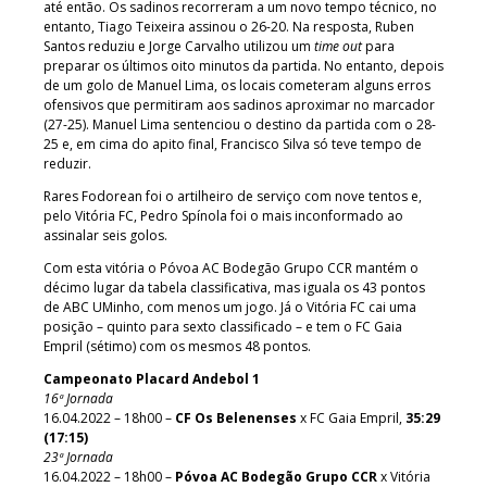
até então. Os sadinos recorreram a um novo tempo técnico, no
entanto, Tiago Teixeira assinou o 26-20. Na resposta, Ruben
Santos reduziu e Jorge Carvalho utilizou um
time out
para
preparar os últimos oito minutos da partida. No entanto, depois
de um golo de Manuel Lima, os locais cometeram alguns erros
ofensivos que permitiram aos sadinos aproximar no marcador
(27-25). Manuel Lima sentenciou o destino da partida com o 28-
25 e, em cima do apito final, Francisco Silva só teve tempo de
reduzir.
Rares Fodorean foi o artilheiro de serviço com nove tentos e,
pelo Vitória FC, Pedro Spínola foi o mais inconformado ao
assinalar seis golos.
Com esta vitória o Póvoa AC Bodegão Grupo CCR mantém o
décimo lugar da tabela classificativa, mas iguala os 43 pontos
de ABC UMinho, com menos um jogo. Já o Vitória FC cai uma
posição – quinto para sexto classificado – e tem o FC Gaia
Empril (sétimo) com os mesmos 48 pontos.
Campeonato Placard Andebol 1
16ª Jornada
16.04.2022 – 18h00 –
CF Os Belenenses
x FC Gaia Empril,
35:29
(17:15)
23ª Jornada
16.04.2022 – 18h00 –
Póvoa AC Bodegão Grupo CCR
x Vitória