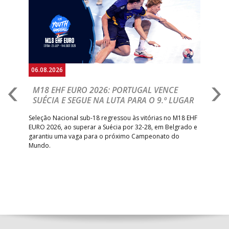
Anterior
Seguin
06.08.2026
05.
M18 EHF EURO 2026: PORTUGAL VENCE
R
SUÉCIA E SEGUE NA LUTA PARA O 9.º LUGAR
R
bre
Seleção Nacional sub-18 regressou às vitórias no M18 EHF
San
EURO 2026, ao superar a Suécia por 32-28, em Belgrado e
Figu
garantiu uma vaga para o próximo Campeonato do
pro
Mundo.
tal