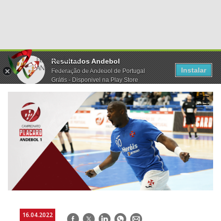
Resultados Andebol
Instalar
Federação de Andebol de Portugal
Grátis - Disponivel na Play Store
16.04.2022
Facebook
Twitter
LinkedIn
WhatsApp
E-