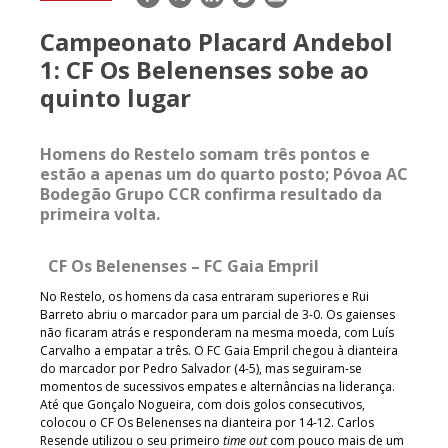
mail
Campeonato Placard Andebol
1: CF Os Belenenses sobe ao
quinto lugar
Homens do Restelo somam três pontos e
estão a apenas um do quarto posto; Póvoa AC
Bodegão Grupo CCR confirma resultado da
primeira volta.
CF Os Belenenses – FC Gaia Empril
No Restelo, os homens da casa entraram superiores e Rui
Barreto abriu o marcador para um parcial de 3-0. Os gaienses
não ficaram atrás e responderam na mesma moeda, com Luís
Carvalho a empatar a três. O FC Gaia Empril chegou à dianteira
do marcador por Pedro Salvador (4-5), mas seguiram-se
momentos de sucessivos empates e alternâncias na liderança.
Até que Gonçalo Nogueira, com dois golos consecutivos,
colocou o CF Os Belenenses na dianteira por 14-12. Carlos
Resende utilizou o seu primeiro
time out
com pouco mais de um