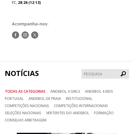
FC,
28:26 (12:13)
Acompanha-nos:
Siga-
Siga-
Siga-
nos
nos
nos
no
no
no
Facebook
Instagram
Twitter
NOTÍCIAS
Pesqui
TODAS AS CATEGORIAS
ANDEBOL 4 GIRLS
ANDEBOL 4 KIDS
PORTUGAL
ANDEBOL DE PRAIA
INSTITUCIONAL
COMPETIÇÕES NACIONAIS
COMPETIÇÕES INTERNACIONAIS
SELEÇÕES NACIONAIS
VERTENTES DO ANDEBOL
FORMAÇÃO
CONSELHO ARBITRAGEM