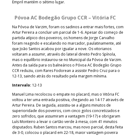
Empril mantém o sétimo lugar.
Póvoa AC Bodegão Grupo CCR – Vitória FC
Na Póvoa de Varzim, foram os sadinos a entrar mais fortes, com
Artur Pereira a concluir um parcial de 1-6. Apesar do começo de
partida atípico dos poveiros, os homens de Jorge Carvalho
foram reagindo e escalando no marcador, paulatinamente, até
que João Santos acabou por igualar a nove. Os vitorianos
voltaram a assumir, através do lateral direito Pedro Spínola,
mas o equilíbrio instaurou-se no Municipal da Póvoa de Varzim.
Antes da saída para os balneários o Póvoa AC Bodegão Grupo
CCR reduziu, com Rares Fodorean a assistir Pedro Cruz para o
12-13, saindo atrás do resultado pela margem mínima.
Intervalo:
12-13
Manuel Lima recolocou o empate no placard, mas o Vitória FC
voltou a ter uma entrada positiva, chegando ao 14-17 através de
Artur Pereira. De seguida, assistiu-se a alguns minutos de
superioridade dos poveiros, com cinco golos concretizados e
zero sofridos, que assumiram a vantagem (19-17) e obrigaram
Luís Monteiro a levar o cartão verde à mesa, com 41 minutos
disputados. Ruben Santos marcou, mas novo parcial, desta feita
de 3-0, colocou o placard em 22-18, maior vantagem poveira