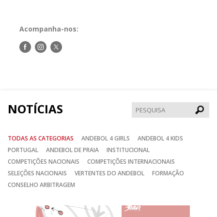
Acompanha-nos:
Siga-
Siga-
Siga-
nos
nos
nos
no
no
no
Facebook
Instagram
Twitter
NOTÍCIAS
Pesqui
TODAS AS CATEGORIAS
ANDEBOL 4 GIRLS
ANDEBOL 4 KIDS
PORTUGAL
ANDEBOL DE PRAIA
INSTITUCIONAL
COMPETIÇÕES NACIONAIS
COMPETIÇÕES INTERNACIONAIS
SELEÇÕES NACIONAIS
VERTENTES DO ANDEBOL
FORMAÇÃO
CONSELHO ARBITRAGEM
Anterior
Seguin