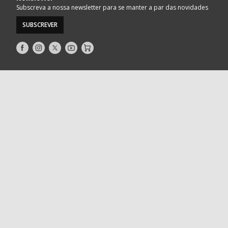
Subscreva a nossa newsletter para se manter a par das novidades
SUBSCREVER
Siga-
Siga-
Siga-
AndebolTV
Loja
nos
nos
nos
no
no
no
Facebook
Instagram
Twitter