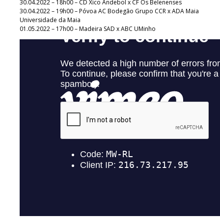
30.04.2022 – 18h00 – CD Xico Andebol x CF Os Belenenses
30.04.2022 – 19h00 – Póvoa AC Bodegão Grupo CCR x ADA Maia
Universidade da Maia
01.05.2022 – 17h00 – Madeira SAD x ABC UMinho