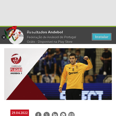
Resultados Andebol
Instalar
Federação de Andebol de Portugal
Grátis - Disponivel na Play Store
29.04.2022
Facebook
Twitter
LinkedIn
WhatsApp
E-