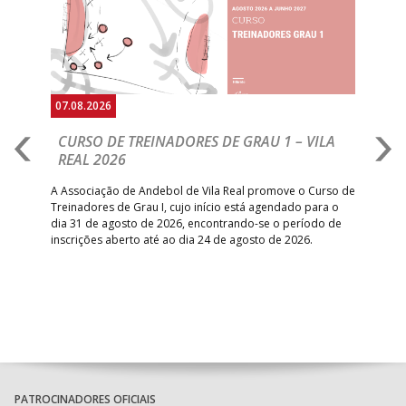
07.08.2026
07.
CURSO DE TREINADORES DE GRAU 1 – VILA
M
REAL 2026
N
S
A Associação de Andebol de Vila Real promove o Curso de
Treinadores de Grau I, cujo início está agendado para o
Gol
dia 31 de agosto de 2026, encontrando-se o período de
pont
inscrições aberto até ao dia 24 de agosto de 2026.
desv
foco
PATROCINADORES OFICIAIS