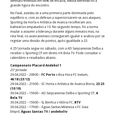
defesas refletidas em 66% de eficácia, Nikola Mitrevski foi a
grande figura do encontro.
No Faial, assistiu-se a uma primeira parte dominada pelo
equilíbrio e, com as defesas a superiorizarem-se aos ataques,
Sporting da Horta e Artística de Avanca recolheram aos
balneários empatados a 10. No segundo tempo, foi a turma
insular a assumir a liderança durante alguns minutos mas, na
reta final, os avancanenses conseguiram igualar e acabou por se
registar uma divisão de pontos, após igualdade a 23.
A 25ª Jornada segue no sábado, com a AD Sanjoanense Delba a
receber o Sporting CP em direto n’A Bola TV. Pode consultar o
calendário e resultados abaixo.
Campeonato Placard Andebol 1
25ª Jornada
29.04.2022 – 20h00 –
FC Porto
x Boa Hora FC Inetum,
46:18 (23:12)
29.04.2022 – 21h00 – SC Horta x Artística de Avanca Bioria,
23:23
(10:10)
30.04.2022 – 15h00 – AD Sanjoanense Delba x Sporting CP,
A
Bola TV
30.04.2022 – 15h00 – SL Benfica x Vitória FC,
BTV
30.04.2022 – 17h00 – Águas Santas Milaneza x FC Gaia
Empril,
Águas Santas TV / andeboltv