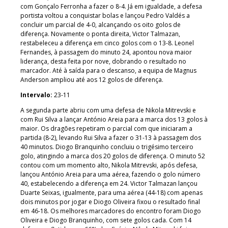
com Gonçalo Ferronha a fazer o 8-4. Já em igualdade, a defesa
portista voltou a conquistar bolas e lançou Pedro Valdés a
concluir um parcial de 4-0, alcançando os oito golos de
diferença. Novamente o ponta direita, Victor Talmazan,
restabeleceu a diferença em cinco golos com o 13-8. Leonel
Fernandes, à passagem do minuto 24, apontou nova maior
liderança, desta feita por nove, dobrando o resultado no
marcador. Até à saída para o descanso, a equipa de Magnus
Anderson ampliou até aos 12 golos de diferença.
Intervalo:
23-11
A segunda parte abriu com uma defesa de Nikola Mitrevski e
com Rui Silva a lançar António Areia para a marca dos 13 golos à
maior. Os dragões repetiram o parcial com que iniciaram a
partida (8-2), levando Rui Silva a fazer o 31-13 à passagem dos
40 minutos. Diogo Branquinho concluiu o trigésimo terceiro
golo, atingindo a marca dos 20 golos de diferença. O minuto 52
contou com um momento alto, Nikola Mitrevski, após defesa,
lançou António Areia para uma aérea, fazendo o golo número
40, estabelecendo a diferença em 24. Victor Talmazan lançou
Duarte Seixas, igualmente, para uma aérea (44-18) com apenas
dois minutos por jogar e Diogo Oliveira fixou o resultado final
em 46-18. Os melhores marcadores do encontro foram Diogo
Oliveira e Diogo Branquinho, com sete golos cada. Com 14