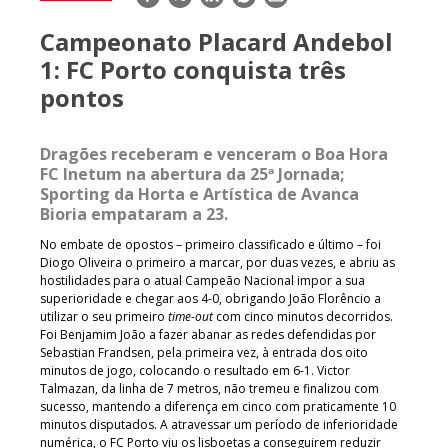
mail
Campeonato Placard Andebol
1: FC Porto conquista três
pontos
Dragões receberam e venceram o Boa Hora
FC Inetum na abertura da 25ª Jornada;
Sporting da Horta e Artística de Avanca
Bioria empataram a 23.
No embate de opostos – primeiro classificado e último – foi
Diogo Oliveira o primeiro a marcar, por duas vezes, e abriu as
hostilidades para o atual Campeão Nacional impor a sua
superioridade e chegar aos 4-0, obrigando João Florêncio a
utilizar o seu primeiro
time-out
com cinco minutos decorridos.
Foi Benjamim João a fazer abanar as redes defendidas por
Sebastian Frandsen, pela primeira vez, à entrada dos oito
minutos de jogo, colocando o resultado em 6-1. Victor
Talmazan, da linha de 7 metros, não tremeu e finalizou com
sucesso, mantendo a diferença em cinco com praticamente 10
minutos disputados. A atravessar um período de inferioridade
numérica, o FC Porto viu os lisboetas a conseguirem reduzir