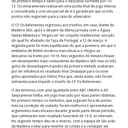
do primeiro tempo e saído para o descanso na frente por 10-
13. Os vimaranenses realizaram uma ponta final de jogo intensa
e concentrada e com um parcial de 6-3 garantiram que os três
pontos não seguiriam para a casa do adversário.
O CF Os Belenenses regressou aos triunfos, em casa, diante do
Madeira SAD, após o desaire da última jornada com o Águas
Santas Milaneza e “vingou-se” do conjunto madeirense, aos pés
do qual foi afastado da Taça de Portugal, a 12 de março. A
segunda parte foi mais equilibrada do que a primeira, em que o
emblema de Belém mostrou mais eficácia e chegou ao
descanso na frente por 19-16. Nos segundos 30 minutos houve
um desempenho mais contundente do Madeira SAD mas os três
golos de desvantagem trazidos da primeira metade acabaram
por ter influência no resultado final. Destaque para os nove
golos apontados por Délcio Pina que, ainda assim, não foram
suficientes para impedir o triunfo do CF Os Belenenses.
O dia terminou com uma igualdade entre ABC UMinho e AD
Sanjoanense Delba, em jogo marcado por duas partes distintas.
No primeiro tempo os minhotos, que jogaram fora de portas
mas na condição de visitado, foram melhores e apresentaram
argumentos mais eficazes durante grande parte desse período,
que culminaram num resultado favorável de 13-9, ao intervalo.
No segundo tempo deu-se o inverso, com a equipa de São João
da Madeira a lutar para reverter as contas e a conseguir ser