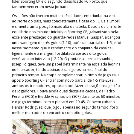
líder Sporting CP e o segundo classificado FC Porto, que
também venceram nesta jornada.
Os Leões não tiveram muitas dificuldades em triunfar na visita
ao Norte do país, mais concretamente à casa do FC Gaia Empril
e cimentaram a posição mais alta da tabela. Depois de um forte
equilíbrio nos minutos iniciais, o Sporting CP, galvanizado pela
excelente prestação do guarda-redes Manuel Gaspar, alcançou
uma vantagem de três golos (7-10), após um parcial de 1-5, e foi
nesse momento que o rendimento do conjunto da casa caiu
ligeiramente e a margem foi dilatada até aos oito golos,
verificada ao intervalo (12-20). O ponta esquerda espanhol,
Josep Folques, teve um papel determinante na escalada leonina
no marcador, tendo assinado seis golos na reta final do
primeiro tempo. Na etapa complementar, o ritmo de jogo caiu
após o Sporting CP entrar com novo parcial de 1-5 (13-25) e,
ambos os treinadores, optaram por fazer alterações na gestão
de jogadores. Houve ainda duas desqualificações, de Pedro
Pereira (FCG) e Ereckle Arsenashvili (SCP) durante os 60 minutos
e o jogo terminou com o placard em 29-45. O jovem cubano
Hanser Rodriguez, que jogou apenas no segundo tempo, foi o
melhor marcador do encontro com oito golos.