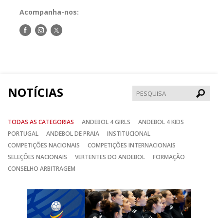
Acompanha-nos:
Siga-
Siga-
Siga-
nos
nos
nos
no
no
no
Facebook
Instagram
Twitter
NOTÍCIAS
Pesqui
TODAS AS CATEGORIAS
ANDEBOL 4 GIRLS
ANDEBOL 4 KIDS
PORTUGAL
ANDEBOL DE PRAIA
INSTITUCIONAL
COMPETIÇÕES NACIONAIS
COMPETIÇÕES INTERNACIONAIS
SELEÇÕES NACIONAIS
VERTENTES DO ANDEBOL
FORMAÇÃO
CONSELHO ARBITRAGEM
Anterior
Seguin