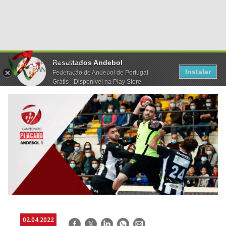
Resultados Andebol
Instalar
Federação de Andebol de Portugal
Grátis - Disponivel na Play Store
02.04.2022
Facebook
Twitter
LinkedIn
WhatsApp
E-