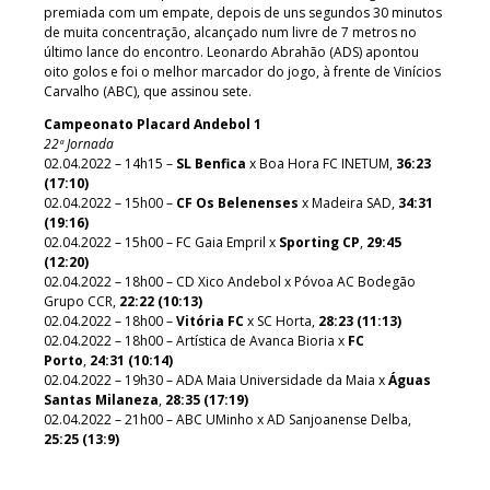
premiada com um empate, depois de uns segundos 30 minutos
de muita concentração, alcançado num livre de 7 metros no
último lance do encontro. Leonardo Abrahão (ADS) apontou
oito golos e foi o melhor marcador do jogo, à frente de Vinícios
Carvalho (ABC), que assinou sete.
Campeonato Placard Andebol 1
22ª Jornada
02.04.2022 – 14h15 –
SL Benfica
x Boa Hora FC INETUM,
36:23
(17:10)
02.04.2022 – 15h00 –
CF Os Belenenses
x Madeira SAD,
34:31
(19:16)
02.04.2022 – 15h00 – FC Gaia Empril x
Sporting CP
,
29:45
(12:20)
02.04.2022 – 18h00 – CD Xico Andebol x Póvoa AC Bodegão
Grupo CCR,
22:22 (10:13)
02.04.2022 – 18h00 –
Vitória FC
x SC Horta,
28:23 (11:13)
02.04.2022 – 18h00 – Artística de Avanca Bioria x
FC
Porto
,
24:31 (10:14)
02.04.2022 – 19h30 – ADA Maia Universidade da Maia x
Águas
Santas Milaneza
,
28:35 (17:19)
02.04.2022 – 21h00 – ABC UMinho x AD Sanjoanense Delba,
25:25 (13:9)