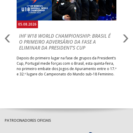
05.08.2026
05.
A
IHF W18 WORLD CHAMPIONSHIP: BRASIL É
I
IA
O PRIMEIRO ADVERSÁRIO DA FASE A
V
ELIMINAR DA PRESIDENT’S CUP
I
R
Depois do primeiro lugar na fase de grupos da President’s
Cup, Portugal mede forças com o Brasil, esta quinta-feira,
Tre
–
no primeiro embate dos Jogos de Apuramento entre o 17.º
inte
e 32.º lugare do Campeonato do Mundo sub-18 Feminino.
con
Pite
PATROCINADORES OFICIAIS