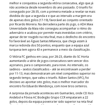
melhor e conquistou a segunda vitória consecutiva, algo que já
não acontecia desde novembro do ano passado. O triunfo foi
conseguido por 28-35, com a primeira metade a revelar-se mais
dividida do que a segunda e e que ao intervalo a margem era
de apenas dois golos (17-19), favorável ao conjunto orientado
por Ricardo Moreira. Na derradeira parte do jogo, o ADA Maia
Universidade da Maia não conseguiu acompanhar o ritmo do
adversário e acabou por permitir mais investidas com critério,
apesar de ter reagido na reta final, mas o desfecho do encontro
foi favorável ao Águas Santas Milaneza, que chega assim à
marca redonda dos 50 pontos, enquanto que a equipa azul
turquesa tem agora 43 e permanece a meio da classificação.
O Vitória FC ganhou em casa, por 28-23, diante do SC Horta
aumentando a série de jogos consecutivos sem vencer dos
açorianos, para o campeonato, para nove. Ao intervalo, os
sadinos – sextos classificados – até se encontravam a perder
por 11-13, mas demonstraram um nível competitivo superior no
segundo tempo, que valeu o triunfo. Rúben Santos (VFC), foi
decisivo ao apontar oito golos, mas o melhor marcador do
encontro foi Eduardo Mendonça, com nove tiros certeiros.
A surpresa da jornada aconteceu em Guimarães, onde CD Xico
Andebol e Póvoa AC Bodegão Grupo CCR empataram a 22
golos, depois da equipa poveira ter sido superior na reta final