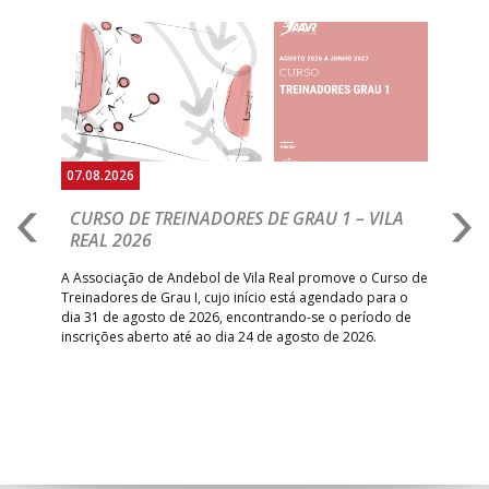
Anterior
Seguin
07.08.2026
07.
CURSO DE TREINADORES DE GRAU 1 – VILA
M
REAL 2026
N
S
A Associação de Andebol de Vila Real promove o Curso de
Treinadores de Grau I, cujo início está agendado para o
Gol
dia 31 de agosto de 2026, encontrando-se o período de
pont
inscrições aberto até ao dia 24 de agosto de 2026.
desv
foco