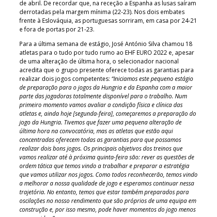
de abril. De recordar que, na receção a Espanha as lusas saíram
derrotadas pela margem mínima (22-23). Nos dois embates
frente à Eslováquia, as portuguesas sorriram, em casa por 24-21
e fora de portas por 21-23.
Para a última semana de estágio, José António Silva chamou 18
atletas para o tudo por tudo rumo ao EHF EURO 2022 e, apesar
de uma alteração de última hora, o selecionador nacional
acredita que o grupo presente oferece todas as garantias para
realizar dois jogos competentes:
“Iniciamos este pequeno estágio
de preparação para o jogos da Hungria e da Espanha com a maior
parte das jogadoras totalmente disponível para o trabalho. Num
primeiro momento vamos avaliar a condição física e clínica das
atletas e, ainda hoje [segunda-feira], começaremos a preparação do
jogo da Hungria. Tivemos que fazer uma pequena alteração de
última hora na convocatória, mas as atletas que estão aqui
concentradas oferecem todas as garantias para que possamos
realizar dois bons jogos. Os principais objetivos dos treinos que
vamos realizar até à próxima quinta-feira são: rever as questões de
ordem tática que temos vindo a trabalhar e preparar a estratégia
que vamos utilizar nos jogos. Como todos reconhecerão, temos vindo
a melhorar a nossa qualidade de jogo e esperamos continuar nessa
trajetória. No entanto, temos que estar também preparados para
oscilações no nosso rendimento que são próprios de uma equipa em
construção e, por isso mesmo, pode haver momentos do jogo menos