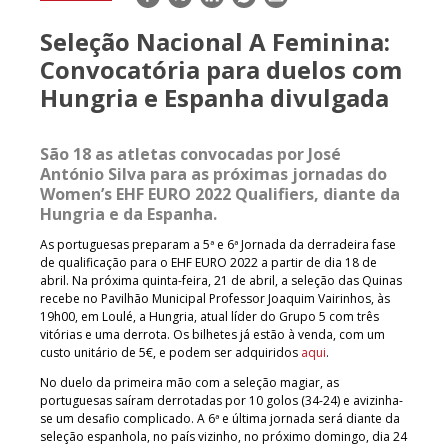
mail
Seleção Nacional A Feminina:
Convocatória para duelos com
Hungria e Espanha divulgada
São 18 as atletas convocadas por José
António Silva para as próximas jornadas do
Women’s EHF EURO 2022 Qualifiers, diante da
Hungria e da Espanha.
As portuguesas preparam a 5ª e 6ª Jornada da derradeira fase
de qualificação para o EHF EURO 2022 a partir de dia 18 de
abril. Na próxima quinta-feira, 21 de abril, a seleção das Quinas
recebe no Pavilhão Municipal Professor Joaquim Vairinhos, às
19h00, em Loulé, a Hungria, atual líder do Grupo 5 com três
vitórias e uma derrota. Os bilhetes já estão à venda, com um
custo unitário de 5€, e podem ser adquiridos
aqui
.
No duelo da primeira mão com a seleção magiar, as
portuguesas saíram derrotadas por 10 golos (34-24) e avizinha-
se um desafio complicado. A 6ª e última jornada será diante da
seleção espanhola, no país vizinho, no próximo domingo, dia 24