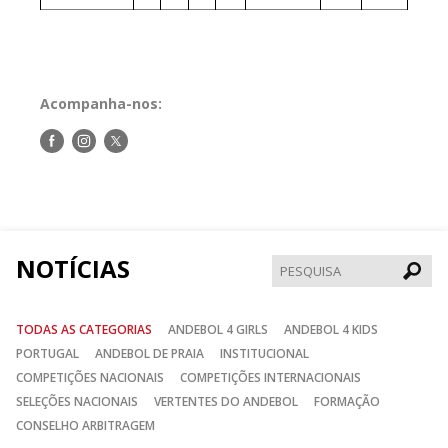
Acompanha-nos:
Siga-
Siga-
Siga-
nos
nos
nos
no
no
no
Facebook
Instagram
Twitter
NOTÍCIAS
Pesqui
TODAS AS CATEGORIAS
ANDEBOL 4 GIRLS
ANDEBOL 4 KIDS
PORTUGAL
ANDEBOL DE PRAIA
INSTITUCIONAL
COMPETIÇÕES NACIONAIS
COMPETIÇÕES INTERNACIONAIS
SELEÇÕES NACIONAIS
VERTENTES DO ANDEBOL
FORMAÇÃO
CONSELHO ARBITRAGEM