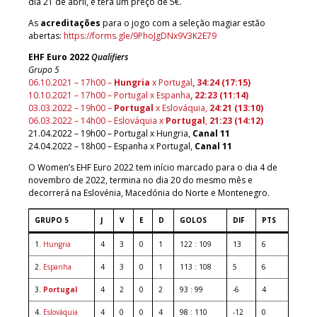
dia 21 de abril, e terá um preço de 5€.
As
acreditações
para o jogo com a seleção magiar estão
abertas:
https://forms.gle/9PhoJgDNx9V3K2E79
EHF Euro 2022
Qualifiers
Grupo 5
06.10.2021 – 17h00 –
Hungria
x Portugal
, 34:24 (17:15)
10.10.2021 – 17h00 – Portugal x Espanha
, 22:23 (11:14)
03.03.2022 – 19h00 –
Portugal
x Eslováquia,
24:21 (13:10)
06.03.2022 – 14h00 – Eslováquia x
Portugal
,
21:23 (14:12)
21.04.2022 – 19h00 – Portugal x Hungria,
Canal 11
24.04.2022 – 18h00 – Espanha x Portugal,
Canal 11
O Women’s EHF Euro 2022 tem início marcado para o dia 4 de
novembro de 2022, termina no dia 20 do mesmo mês e
decorrerá na Eslovénia, Macedónia do Norte e Montenegro.
GRUPO 5
J
V
E
D
GOLOS
DIF
PTS
1.
Hungria
4
3
0
1
122 : 109
13
6
2.
Espanha
4
3
0
1
113 : 108
5
6
3.
Portugal
4
2
0
2
93 : 99
-6
4
4.
Eslováquia
4
0
0
4
98 : 110
-12
0