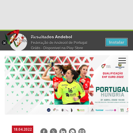
Resultados Andebol
Instalar
Federação de Andebol de Portugal
Grátis - Disponivel na Play Store
18.04.2022
Facebook
Twitter
LinkedIn
WhatsApp
E-