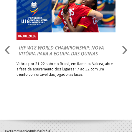
06.08.2026
06.
IHF W18 WORLD CHAMPIONSHIP: NOVA
M
VITÓRIA PARA A EQUIPA DAS QUINAS
S
ra a
Vitória por 31-22 sobre o Brasil, em Ramnicu Valcea, abre
Sele
a fase de apuramento dos lugares 17 ao 32 com um
EURO
triunfo confortável das jogadoras lusas.
gar
Mun
PATROCINADORES OFICIAIS