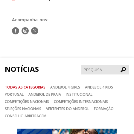
Acompanha-nos:
Siga-
Siga-
Siga-
nos
nos
nos
no
no
no
Facebook
Instagram
Twitter
NOTÍCIAS
Pesqui
TODAS AS CATEGORIAS
ANDEBOL 4 GIRLS
ANDEBOL 4 KIDS
PORTUGAL
ANDEBOL DE PRAIA
INSTITUCIONAL
COMPETIÇÕES NACIONAIS
COMPETIÇÕES INTERNACIONAIS
SELEÇÕES NACIONAIS
VERTENTES DO ANDEBOL
FORMAÇÃO
CONSELHO ARBITRAGEM
Anterior
Seguin