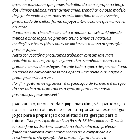
questões individuais que fomos trabalhando com o grupo ao longo
dos últimos estágios. Pretendemos ainda, trabalhar o nosso modelo
de jogo de modo a que todos os princípios fiquem bem assentes,
preparando da melhor forma os jogos internacionais que vamos ter
no verão.
Contamos com cinco dias de muito trabalho com seis unidades de
treinos e cinco jogos. No primeiro treino temos as habituais
avaliações e testes físicos antes de iniciarmos a nossa preparação
para os jogos.
Nesta convocatória procuramos trabalhar com um lote mais
reduzido de atletas, em que algumas têm trabalhado connosco na
grande maioria dos estágios durante toda a época desportiva. Como
novidade na convocatória temos apenas uma atleta que integra o
grupo pela primeira vez.
Por fim, gostaria de agradecer à organização do torneio e à direção
da FAP toda a atenção com esta geração para que a nossa
participação fosse possível.”
João Varejão, timoneiro da equipa masculina, vê a participação
no Torneio com otimismo e refere a importância deste estágio e
jogos para a preparação dos atletas desta geração para o
futuro:
“Esta participação da Seleção sub-16 Masculina no Torneio
em São João da Madeira, inserida no Andebolmania, pretende
fundamentalmente continuar a promover a competição e o
crescimento desta geração. Na presente época tivemos a