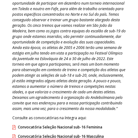
oportunidade de participar em dezembro num torneio internacional
em Toledo e noutro em Fafe, para além de trabalho orientado para
postos específicos concentrados no Norte e no Sul do país. Temos
conseguido observar e treinar um grupo bastante alargado desta
geração. Os cinco treinos que vamos realizar em São João da
Madeira, bem como os jogos contra equipas do escalão de sub-19 do
grupo onde estamos inseridos, vão permitir continuadamente, dar
oportunidade de competição e evolução das suas capacidades.
Ainda esta época, os atletas de 2005 e 2006 terão uma semana de
estágio em julho tendo em vista a participação no Festival Olímpico
da Juventude na Eslováquia de 24 a 30 de julho de 2022. Este
torneio em que agora participamos, será mais um bom momento
para observação em contexto de treino e competição dos atletas que
podem atingir as seleções de sub-18 e sub-20, onde, inclusivamente,
já estão integrados alguns atletas desta geração. A pouco e pouco,
estamos a aumentar o número de treinos e competições nestas
idades, o que valoriza o crescimento de cada um destes atletas.
Deixamos um agradecimento à organização do Andebolmania pelo
convite que nos endereçou para a nossa participação contribuindo
assim, mais uma vez, para o crescimento da nossa modalidade.”
Consulte as convocatórias na íntegra aqui:
Convocatória Seleção Nacional sub-16 Feminina
Convocatória Seleção Nacional sub-16 Masculina