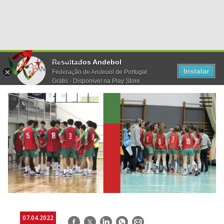
Resultados Andebol
Instalar
Federação de Andebol de Portugal
Grátis - Disponivel na Play Store
07.04.2022
Facebook
Twitter
LinkedIn
WhatsApp
E-