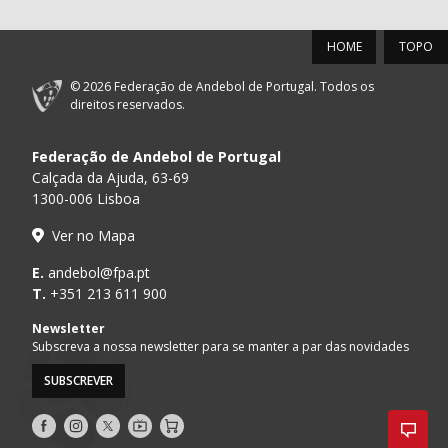
HOME
TOPO
© 2026 Federação de Andebol de Portugal. Todos os
direitos reservados.
Federação de Andebol de Portugal
Calçada da Ajuda, 63-69
1300-006 Lisboa
Ver no Mapa
E.
andebol@fpa.pt
T.
+351 213 611 900
Newsletter
Subscreva a nossa newsletter para se manter a par das novidades
SUBSCREVER
Siga-
Siga-
Siga-
AndebolTV
Loja
nos
nos
nos