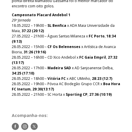
ponta-direita Mamadou Gassama foi o melhor marcador do
encontro com oito golos.
Campeonato Placard Andebol 1
29ª Jornada
18.05.2022 – 19h00 –
SL Benfica
x ADA Maia Universidade da
Maia,
37:22 (20:12)
27.05.2022 – 21h00 – Águas Santas Milaneza x
FC Porto
,
18:34
(9:13)
28.05.2022 – 15h00 –
CF Os Belenenses
x Artística de Avanca
Bioria,
31:26 (19:16)
28.05.2022 – 16h00 – CD Xico Andebol x
FC Gaia Empril
,
27:32
(13:17)
28.05.2022 – 17h00 –
Madeira SAD
x AD Sanjoanense Delba,
34:25 (17:10)
28.05.2022 – 18h00 –
Vitória FC
x ABC UMinho,
28:23 (12:7)
28.05.2022 – 19h00 – Póvoa AC Bodegão Grupo CCR x
Boa Hora
FC Inetum
,
29:30(13:17)
28.05.2022 – 21h00 – SC Horta x
Sporting CP
,
27:36 (10:19)
Acompanha-nos:
Siga-
Siga-
Siga-