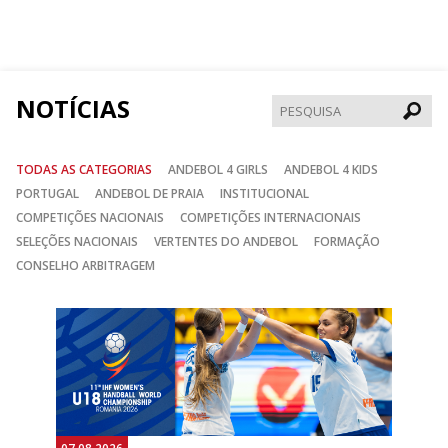
nos
nos
nos
no
no
no
Facebook
Instagram
Twitter
NOTÍCIAS
Pesqui
TODAS AS CATEGORIAS
ANDEBOL 4 GIRLS
ANDEBOL 4 KIDS
PORTUGAL
ANDEBOL DE PRAIA
INSTITUCIONAL
COMPETIÇÕES NACIONAIS
COMPETIÇÕES INTERNACIONAIS
SELEÇÕES NACIONAIS
VERTENTES DO ANDEBOL
FORMAÇÃO
CONSELHO ARBITRAGEM
Anterior
Seguin