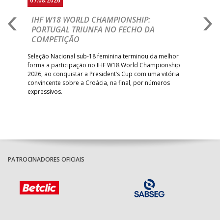
07.08.2026
07.
E
IHF W18 WORLD CHAMPIONSHIP:
C
PORTUGAL TRIUNFA NO FECHO DA
R
COMPETIÇÃO
A A
Trei
 que
Seleção Nacional sub-18 feminina terminou da melhor
dia
;
forma a participação no IHF W18 World Championship
insc
inar
2026, ao conquistar a President’s Cup com uma vitória
convincente sobre a Croácia, na final, por números
expressivos.
PATROCINADORES OFICIAIS