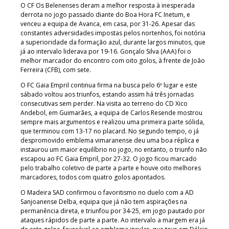
O CF Os Belenenses deram a melhor resposta à inesperada
derrota no jogo passado diante do Boa Hora FC Inetum, e
venceu a equipa de Avanca, em casa, por 31-26. Apesar das
constantes adversidades impostas pelos nortenhos, foi notória
a superioridade da formação azul, durante largos minutos, que
já ao intervalo liderava por 19-16. Gonçalo Silva (AAA) foi o
melhor marcador do encontro com oito golos, à frente de João
Ferreira (CFB), com sete.
O FC Gaia Empril continua firma na busca pelo 6º lugar e este
sábado voltou aos triunfos, estando assim há três jornadas
consecutivas sem perder. Na visita ao terreno do CD Xico
Andebol, em Guimarães, a equipa de Carlos Resende mostrou
sempre mais argumentos e realizou uma primeira parte sólida,
que terminou com 13-17 no placard. No segundo tempo, o já
despromovido emblema vimaranense deu uma boa réplica e
instaurou um maior equilíbrio no jogo, no entanto, o triunfo não
escapou ao FC Gaia Empril, por 27-32. O jogo ficou marcado
pelo trabalho coletivo de parte a parte e houve oito melhores
marcadores, todos com quatro golos apontados.
O Madeira SAD confirmou o favoritismo no duelo com a AD
Sanjoanense Delba, equipa que já não tem aspirações na
permanência direta, e triunfou por 34-25, em jogo pautado por
ataques rápidos de parte a parte. Ao intervalo a margem era já