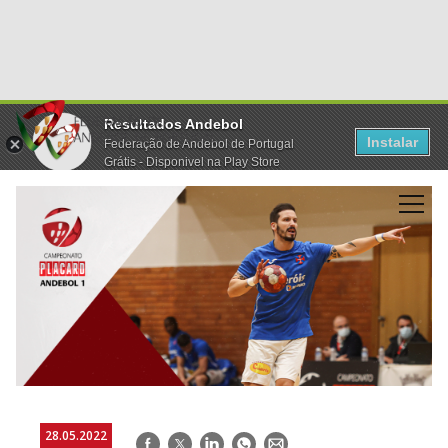
Resultados Andebol
Instalar
Federação de Andebol de Portugal
Grátis - Disponivel na Play Store
28.05.2022
Facebook
Twitter
LinkedIn
WhatsApp
E-