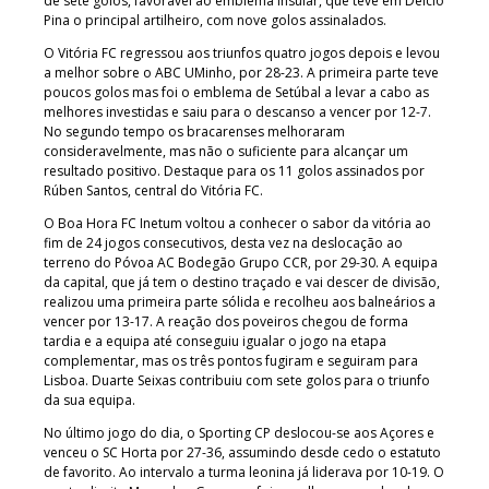
de sete golos, favorável ao emblema insular, que teve em Délcio
Pina o principal artilheiro, com nove golos assinalados.
O Vitória FC regressou aos triunfos quatro jogos depois e levou
a melhor sobre o ABC UMinho, por 28-23. A primeira parte teve
poucos golos mas foi o emblema de Setúbal a levar a cabo as
melhores investidas e saiu para o descanso a vencer por 12-7.
No segundo tempo os bracarenses melhoraram
consideravelmente, mas não o suficiente para alcançar um
resultado positivo. Destaque para os 11 golos assinados por
Rúben Santos, central do Vitória FC.
O Boa Hora FC Inetum voltou a conhecer o sabor da vitória ao
fim de 24 jogos consecutivos, desta vez na deslocação ao
terreno do Póvoa AC Bodegão Grupo CCR, por 29-30. A equipa
da capital, que já tem o destino traçado e vai descer de divisão,
realizou uma primeira parte sólida e recolheu aos balneários a
vencer por 13-17. A reação dos poveiros chegou de forma
tardia e a equipa até conseguiu igualar o jogo na etapa
complementar, mas os três pontos fugiram e seguiram para
Lisboa. Duarte Seixas contribuiu com sete golos para o triunfo
da sua equipa.
No último jogo do dia, o Sporting CP deslocou-se aos Açores e
venceu o SC Horta por 27-36, assumindo desde cedo o estatuto
de favorito. Ao intervalo a turma leonina já liderava por 10-19. O