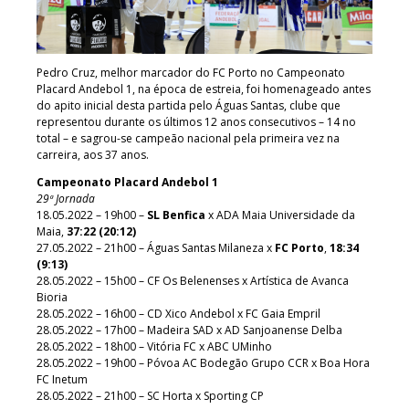
Pedro Cruz, melhor marcador do FC Porto no Campeonato
Placard Andebol 1, na época de estreia, foi homenageado antes
do apito inicial desta partida pelo Águas Santas, clube que
representou durante os últimos 12 anos consecutivos – 14 no
total – e sagrou-se campeão nacional pela primeira vez na
carreira, aos 37 anos.
Campeonato Placard Andebol 1
29ª Jornada
18.05.2022 – 19h00 –
SL Benfica
x ADA Maia Universidade da
Maia,
37:22 (20:12)
27.05.2022 – 21h00 – Águas Santas Milaneza x
FC Porto
,
18:34
(9:13)
28.05.2022 – 15h00 – CF Os Belenenses x Artística de Avanca
Bioria
28.05.2022 – 16h00 – CD Xico Andebol x FC Gaia Empril
28.05.2022 – 17h00 – Madeira SAD x AD Sanjoanense Delba
28.05.2022 – 18h00 – Vitória FC x ABC UMinho
28.05.2022 – 19h00 – Póvoa AC Bodegão Grupo CCR x Boa Hora
FC Inetum
28.05.2022 – 21h00 – SC Horta x Sporting CP