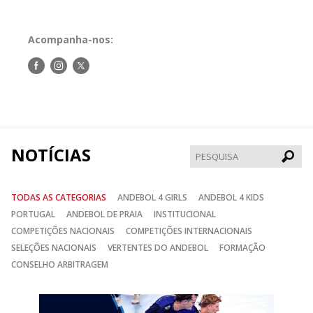
Acompanha-nos:
Siga-
Siga-
Siga-
nos
nos
nos
no
no
no
Facebook
Instagram
Twitter
NOTÍCIAS
Pesqui
TODAS AS CATEGORIAS
ANDEBOL 4 GIRLS
ANDEBOL 4 KIDS
PORTUGAL
ANDEBOL DE PRAIA
INSTITUCIONAL
COMPETIÇÕES NACIONAIS
COMPETIÇÕES INTERNACIONAIS
SELEÇÕES NACIONAIS
VERTENTES DO ANDEBOL
FORMAÇÃO
CONSELHO ARBITRAGEM
Anterior
Seguin