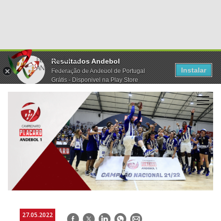
Resultados Andebol
Instalar
Federação de Andebol de Portugal
Grátis - Disponivel na Play Store
27.05.2022
Facebook
Twitter
LinkedIn
WhatsApp
E-