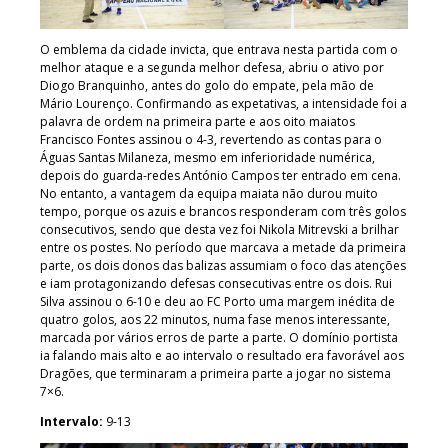
O emblema da cidade invicta, que entrava nesta partida com o
melhor ataque e a segunda melhor defesa, abriu o ativo por
Diogo Branquinho, antes do golo do empate, pela mão de
Mário Lourenço. Confirmando as expetativas, a intensidade foi a
palavra de ordem na primeira parte e aos oito maiatos
Francisco Fontes assinou o 4-3, revertendo as contas para o
Águas Santas Milaneza, mesmo em inferioridade numérica,
depois do guarda-redes António Campos ter entrado em cena.
No entanto, a vantagem da equipa maiata não durou muito
tempo, porque os azuis e brancos responderam com três golos
consecutivos, sendo que desta vez foi Nikola Mitrevski a brilhar
entre os postes. No período que marcava a metade da primeira
parte, os dois donos das balizas assumiam o foco das atenções
e iam protagonizando defesas consecutivas entre os dois. Rui
Silva assinou o 6-10 e deu ao FC Porto uma margem inédita de
quatro golos, aos 22 minutos, numa fase menos interessante,
marcada por vários erros de parte a parte. O domínio portista
ia falando mais alto e ao intervalo o resultado era favorável aos
Dragões, que terminaram a primeira parte a jogar no sistema
7×6.
Intervalo:
9-13