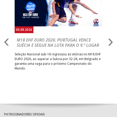
06.08.2026
05.
M18 EHF EURO 2026: PORTUGAL VENCE
R
SUÉCIA E SEGUE NA LUTA PARA O 9.º LUGAR
R
bre
Seleção Nacional sub-18 regressou às vitórias no M18 EHF
San
EURO 2026, ao superar a Suécia por 32-28, em Belgrado e
Figu
garantiu uma vaga para o próximo Campeonato do
pro
Mundo.
tal
PATROCINADORES OFICIAIS