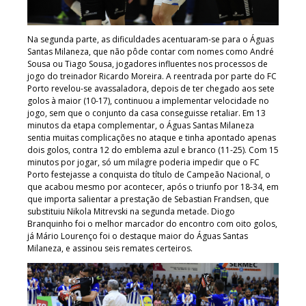
Na segunda parte, as dificuldades acentuaram-se para o Águas
Santas Milaneza, que não pôde contar com nomes como André
Sousa ou Tiago Sousa, jogadores influentes nos processos de
jogo do treinador Ricardo Moreira. A reentrada por parte do FC
Porto revelou-se avassaladora, depois de ter chegado aos sete
golos à maior (10-17), continuou a implementar velocidade no
jogo, sem que o conjunto da casa conseguisse retaliar. Em 13
minutos da etapa complementar, o Águas Santas Milaneza
sentia muitas complicações no ataque e tinha apontado apenas
dois golos, contra 12 do emblema azul e branco (11-25). Com 15
minutos por jogar, só um milagre poderia impedir que o FC
Porto festejasse a conquista do título de Campeão Nacional, o
que acabou mesmo por acontecer, após o triunfo por 18-34, em
que importa salientar a prestação de Sebastian Frandsen, que
substituiu Nikola Mitrevski na segunda metade. Diogo
Branquinho foi o melhor marcador do encontro com oito golos,
já Mário Lourenço foi o destaque maior do Águas Santas
Milaneza, e assinou seis remates certeiros.