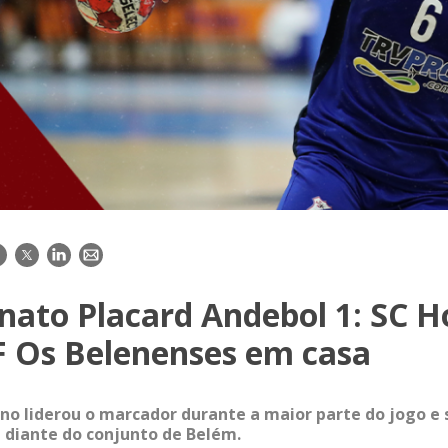
acebook
Twitter
LinkedIn
E-
mail
ato Placard Andebol 1: SC H
F Os Belenenses em casa
o liderou o marcador durante a maior parte do jogo e
a diante do conjunto de Belém.