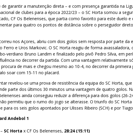
e de garantir a manutenção direta – e com presença garantida na Lig
acional de clubes para a época 2022/23 – o SC Horta somou a segun
ficado, CF Os Belenenses, que partia como favorito para este duelo e 
mentar para quatro os pontos de distância sobre o perseguidor diret
orreu nos Açores, abriu com dois golos sem resposta por parte da eq
o Ferro e Uros Markovic. O SC Horta reagiu de forma avassaladora, 
cabo-verdiano Bruno Landim e finalizado pelo pivô Pedro Silva, em p
nfluência no decorrer da partida. Com uma vantagem relativamente s
à procura de mais e chegou mesmo ao 10-4, no decorrer da primeira 
valo soar com 15-11 no placard.
ar revelou-se uma prova de resistência da equipa do SC Horta, que 
nde parte dos últimos 30 minutos uma vantagem de quatro golos. Na 
elenenses ainda conseguiu reduzir a diferença para dois golos (26-
não permitiu que o rumo do jogo se alterasse. O triunfo do SC Hort
 para os seis golos apontados por Ulisses Ribeiro (SCH) e por Tiago
ard Andebol 1
 –
SC Horta
x CF Os Belenenses,
28:24 (15:11)