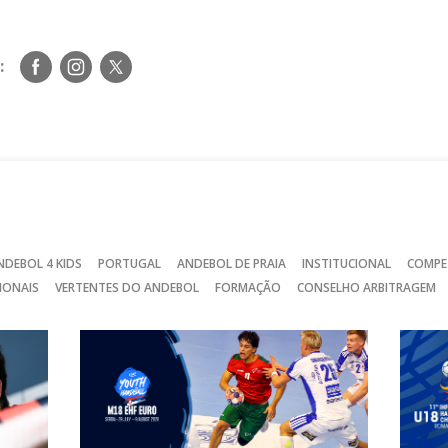
Siga-
Siga-
Siga-
:
nos
nos
nos
no
no
no
Facebook
Instagram
Twitter
NDEBOL 4 KIDS
PORTUGAL
ANDEBOL DE PRAIA
INSTITUCIONAL
COMPE
IONAIS
VERTENTES DO ANDEBOL
FORMAÇÃO
CONSELHO ARBITRAGEM