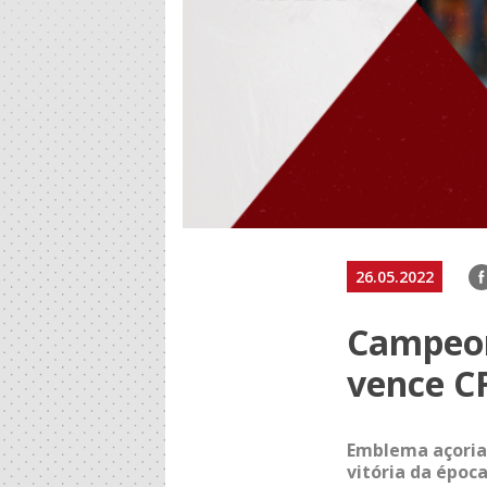
F
26.05.2022
Campeon
vence C
Emblema açorian
vitória da époc