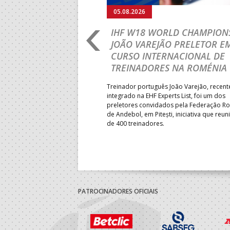
05.08.2026
RLD CHAMPIONSHIP:
IHF W18 WORLD CHAMPIONS
PRIMEIRO
JOÃO VAREJÃO PRELETOR E
 DA FASE A
CURSO INTERNACIONAL DE
 PRESIDENT’S CUP
TREINADORES NA ROMÉNIA
 lugar na fase de grupos da
Treinador português João Varejão, recen
ortugal mede forças com o
integrado na EHF Experts List, foi um dos
-feira, no primeiro embate dos
preletores convidados pela Federação 
 entre o 17.º e 32.º lugare do
de Andebol, em Pitești, iniciativa que reun
do sub-18 Feminino.
de 400 treinadores.
PATROCINADORES OFICIAIS