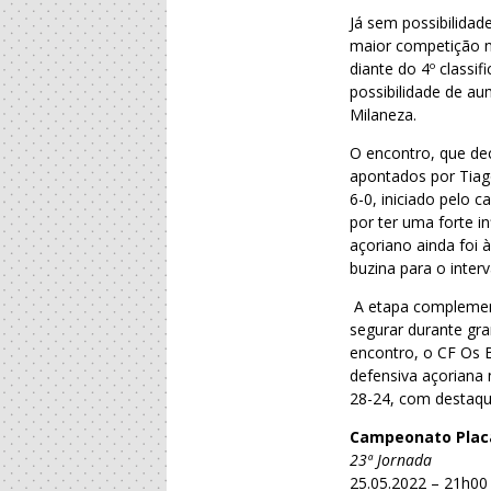
Já sem possibilidad
maior competição n
diante do 4º classi
possibilidade de au
Milaneza.
O encontro, que dec
apontados por Tiag
6-0, iniciado pelo 
por ter uma forte i
açoriano ainda foi 
buzina para o inter
A etapa complement
segurar durante gra
encontro, o CF Os B
defensiva açoriana 
28-24, com destaque
Campeonato Plac
23ª Jornada
25.05.2022 – 21h00