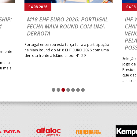
04.08.2026
04.08
HIP:
M18 EHF EURO 2026: PORTUGAL
IHF
M
FECHA MAIN ROUND COM UMA
CHA
DERROTA
VENC
PELA
Portugal encerrou esta terça-feira a participação
POSS
na Main Round do M18 EHF EURO 2026 com uma
temente
derrota frente à Islândia, por 41-29.
Seleção 
Romena
jogo da
iu mais
Presiden
que dec
a entrar
1
2
3
4
5
6
7