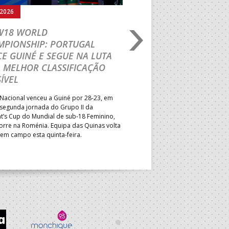
.2026
03.08.2026
 W18 WORLD
M18 EHF EURO 2026
MPIONSHIP: PORTUGAL
CEDE DIANTE DA HU
E GUINÉ E SEGUE NA LUTA
MAIN ROUND
 MELHOR CLASSIFICAÇÃO
Segunda parte dominada pelos
ÍVEL
derrota portuguesa por 35-45,
Grupo II da Main Round do Eu
Nacional venceu a Guiné por 28-23, em
Masculino, em Belgrado. Equip
 segunda jornada do Grupo II da
a entrar em campo esta terça-f
t’s Cup do Mundial de sub-18 Feminino,
horas.
orre na Roménia. Equipa das Quinas volta
 em campo esta quinta-feira.