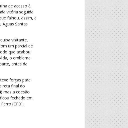
uilha de acesso à
da vitória seguida
que falhou, assim, a
o, Águas Santas
uipa visitante,
com um parcial de
eríodo que acabou
ólida, o emblema
parte, antes da
teve forças para
reta final do
24) mas a coesão
a ficou fechado em
 Ferro (CFB).