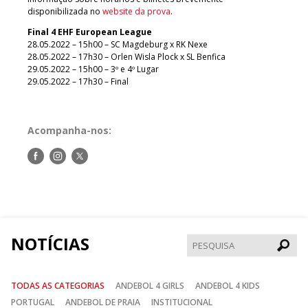
disponibilizada no
website da prova
.
Final 4 EHF European League
28.05.2022 – 15h00 – SC Magdeburg x RK Nexe
28.05.2022 – 17h30 – Orlen Wisla Plock x SL Benfica
29.05.2022 – 15h00 – 3º e 4º Lugar
29.05.2022 – 17h30 – Final
Acompanha-nos:
Siga-
Siga-
Siga-
nos
nos
nos
no
no
no
Facebook
Instagram
Twitter
NOTÍCIAS
Pesqui
TODAS AS CATEGORIAS
ANDEBOL 4 GIRLS
ANDEBOL 4 KIDS
PORTUGAL
ANDEBOL DE PRAIA
INSTITUCIONAL