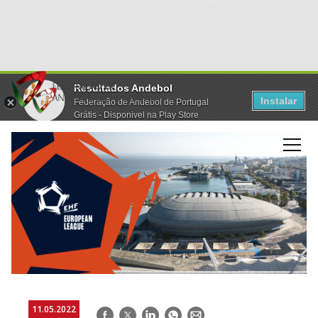
Resultados Andebol
Instalar
Federação de Andebol de Portugal
Grátis - Disponivel na Play Store
11.05.2022
Facebook
Twitter
LinkedIn
WhatsApp
E-