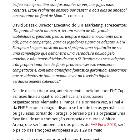
troféu esta época têm sido fascinantes de ver, nos jogos mais
recentes. Estou realmente ansioso por assistir a dois dias de andebol
emocionante no final de Maio.”
– concluiu.
David Szlezak, Director Executivo do EHF Marketing, acrescentou:
“Do ponto de vista da marca, ter um evento de tão grande
visibilidade organizado pelo SL Benfica é muito emocionante para
nós, para a competição, para os jogadores e para os adeptos. A EHF
European League construiu para si própria uma reputação de ser
uma competição que demonstra uma verdadeira paixão pelo
andebol e não temos dúvidas de que o SL Benfica e os seus adeptos
irão proporcionar isto. As finais prometem ser extremamente
competitivas e, com uma atmosfera fantástica garantida, esperamos
que os adeptos de todo o mundo a ver na televisão fiquem
verdadeiramente cativados.”
Desde o início da prova, anteriormente apelidada por EHF Cup,
as fases finais a quatro só conheceram dois países
organizadores: Alemanha e França. Pela primeira vez, a Final 4
da EHF European League disputa-se fora de terras germânicas
ou gaulesas, tornando Portugal o terceiro país a organizar uma
fase final de uma competição europeia de clubes. A Altice
Arena, que será também um dos palcos do
EHF Euro 2028
, será
o palco das emoções europeias a 28 e 29 de maio.
Informação sobre horários e bilhetes brevemente