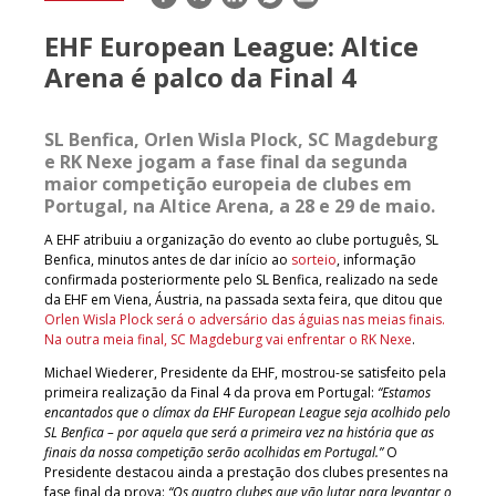
mail
EHF European League: Altice
Arena é palco da Final 4
SL Benfica, Orlen Wisla Plock, SC Magdeburg
e RK Nexe jogam a fase final da segunda
maior competição europeia de clubes em
Portugal, na Altice Arena, a 28 e 29 de maio.
A EHF atribuiu a organização do evento ao clube português, SL
Benfica, minutos antes de dar início ao
sorteio
, informação
confirmada posteriormente pelo SL Benfica, realizado na sede
da EHF em Viena, Áustria, na passada sexta feira, que ditou que
Orlen Wisla Plock
será o adversário das águias nas meias finais.
Na outra meia final, SC Magdeburg vai enfrentar o RK Nexe
.
Michael Wiederer, Presidente da EHF, mostrou-se satisfeito pela
primeira realização da Final 4 da prova em Portugal:
“Estamos
encantados que o clímax da EHF European League seja acolhido pelo
SL Benfica – por aquela que será a primeira vez na história que as
finais da nossa competição serão acolhidas em Portugal.”
O
Presidente destacou ainda a prestação dos clubes presentes na
fase final da prova:
“Os quatro clubes que vão lutar para levantar o