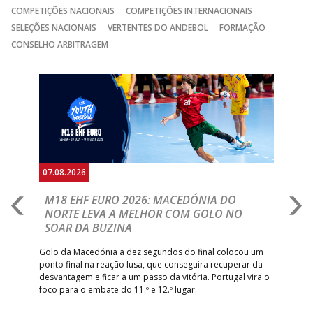
COMPETIÇÕES NACIONAIS
COMPETIÇÕES INTERNACIONAIS
SELEÇÕES NACIONAIS
VERTENTES DO ANDEBOL
FORMAÇÃO
CONSELHO ARBITRAGEM
Anterior
Seguin
07.08.2026
06.
A
M18 EHF EURO 2026: MACEDÓNIA DO
D
NORTE LEVA A MELHOR COM GOLO NO
Com
SOAR DA BUZINA
épo
o de
arra
 o
Golo da Macedónia a dez segundos do final colocou um
de
ponto final na reação lusa, que conseguira recuperar da
desvantagem e ficar a um passo da vitória. Portugal vira o
foco para o embate do 11.º e 12.º lugar.