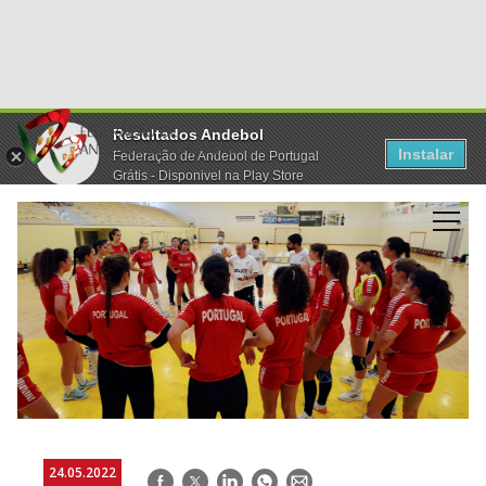
Resultados Andebol
Instalar
Federação de Andebol de Portugal
Grátis - Disponivel na Play Store
24.05.2022
Facebook
Twitter
LinkedIn
WhatsApp
E-