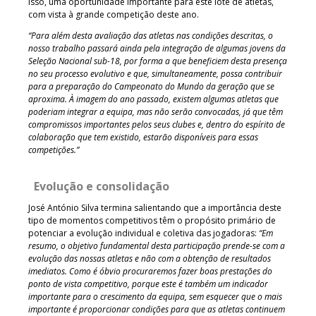
isso, uma oportunidade importante para este lote de atletas,
com vista à grande competição deste ano.
“Para além desta avaliação das atletas nas condições descritas, o
nosso trabalho passará ainda pela integração de algumas jovens da
Seleção Nacional sub-18, por forma a que beneficiem desta presença
no seu processo evolutivo e que, simultaneamente, possa contribuir
para a preparação do Campeonato do Mundo da geração que se
aproxima. À imagem do ano passado, existem algumas atletas que
poderiam integrar a equipa, mas não serão convocadas, já que têm
compromissos importantes pelos seus clubes e, dentro do espírito de
colaboração que tem existido, estarão disponíveis para essas
competições.”
Evolução e consolidação
José António Silva termina salientando que a importância deste
tipo de momentos competitivos têm o propósito primário de
potenciar a evolução individual e coletiva das jogadoras:
“Em
resumo, o objetivo fundamental desta participação prende-se com a
evolução das nossas atletas e não com a obtenção de resultados
imediatos. Como é óbvio procuraremos fazer boas prestações do
ponto de vista competitivo, porque este é
também
um indicador
importante para o crescimento da equipa, sem esquecer que o mais
importante é proporcionar condições para que as atletas continuem