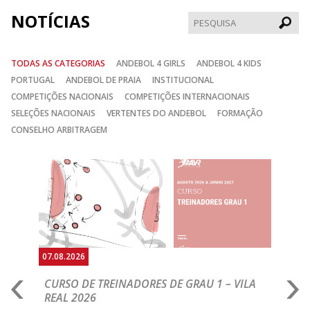
NOTÍCIAS
Pesqui
TODAS AS CATEGORIAS
ANDEBOL 4 GIRLS
ANDEBOL 4 KIDS
PORTUGAL
ANDEBOL DE PRAIA
INSTITUCIONAL
COMPETIÇÕES NACIONAIS
COMPETIÇÕES INTERNACIONAIS
SELEÇÕES NACIONAIS
VERTENTES DO ANDEBOL
FORMAÇÃO
CONSELHO ARBITRAGEM
Anterior
Seguin
07.08.2026
07.
CURSO DE TREINADORES DE GRAU 1 – VILA
M
REAL 2026
N