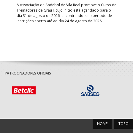
S
A Associação de Andebol de Vila Real promove o Curso de
Treinadores de Grau I, cujo início está agendado para o
Gol
dia 31 de agosto de 2026, encontrando-se o período de
pont
inscrições aberto até ao dia 24 de agosto de 2026.
desv
foco
PATROCINADORES OFICIAIS
HOME
TOPO