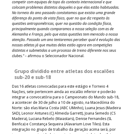
competir com equipas de topo do contexto internacional e que
colocam problemas distintos daqueles a que elas estão habituadas.
No torneio do ano passado constatamos que existia uma grande
diferença do ponto de vista físico, quer no que diz respeito às
questões antropométricas, quer na questão da condição física,
principalmente quando comparamos a nossa seleção com as de
Alemanha e França, pelo que estas questões tem merecido a nossa
atenção. Passado um ano tentaremos perceber qual é evolução das
nossas atletas já que muitas delas estão agora em competições
distintas e submetidas a um processo de treino diferente nos seus
clubes.”
– afirmou o Selecionador Nacional.
Grupo dividido entre atletas dos escalões
sub-20 e sub-18
Das 16 atletas convocadas para este estágio e Torneio 4
Nações, sete pertencem ainda ao escalão inferior e poderão
integrar a convocatória para o Campeonato do Mundo sub-18,
a acontecer de 30 de julho a 10 de agosto, na Macedónia do
Norte: são elas Maria Costa (ABC UMinho), Luana Jesus (Madeira
SAD), Leonor Antunes (CJ Almeida Garrett), Joana Semedo (CS
Madeira), Luciana Rebelo (Maiastars), Denise Fernandes (SL
Benfica) e Constança Sequeira (Alavarium Love Tiles). Esta
integração no grupo de trabalho da geração acima será, por