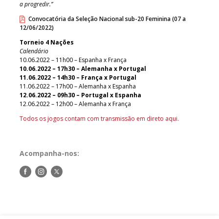
a progredir.”
Convocatória da Seleção Nacional sub-20 Feminina (07 a
12/06/2022)
Torneio 4 Nações
Calendário
10.06.2022 – 11h00 – Espanha x França
10.06.2022 – 17h30 – Alemanha x Portugal
11.06.2022 – 14h30 – França x Portugal
11.06.2022 – 17h00 – Alemanha x Espanha
12.06.2022 – 09h30 – Portugal x Espanha
12.06.2022 – 12h00 – Alemanha x França
Todos os jogos contam com transmissão em direto aqui.
Acompanha-nos:
Siga-
Siga-
Siga-
nos
nos
nos
no
no
no
Facebook
Instagram
Twitter