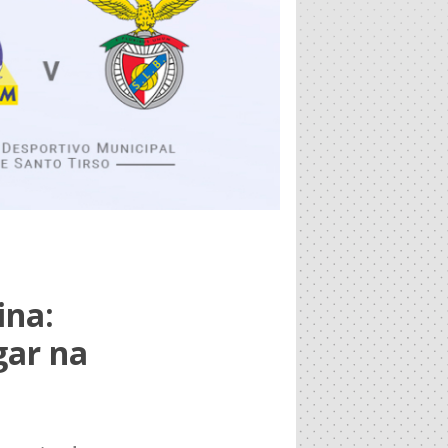
ina:
gar na