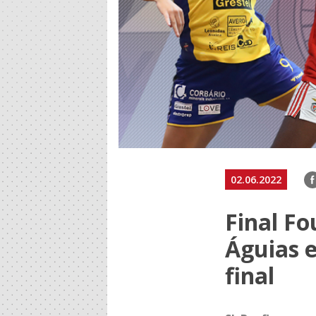
F
02.06.2022
Final Fo
Águias 
final