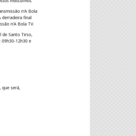
ssos masculinos.”
ansmissão n’A Bola
 derradeira final
ssão n’A Bola TV.
 de Santo Tirso,
s: 09h30-12h30 e
, que será,