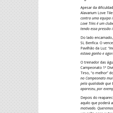
Apesar da dificulda
Alavarium Love Til
contra uma equipa i
Love Tiles é um clu
tendo essa pressão 
Do lado encarnado, 
SL Benfica. O venc
Pavilhão da Luz:
“I
estava ganho e agor
O treinador das águ
Campeonato 1ª Divi
Tirso, “o melhor” d
no Campeonato muito
pela qualidade que 
apareceu, por exemp
Depois do reaparec
aquilo que poderá 
motivado. Queremos 