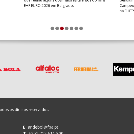
que reuniu alguns dos maiores talentos do M18
penúlti
EHF EURO 2026 em Belgrado.
Campeon
na EHFT
1
2
3
4
5
6
7
odos os direitos reservados.
E.
andebol@fpa.pt
T.
+351 213 611 900