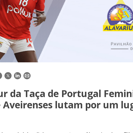
acebook
Twitter
LinkedIn
E-
mail
ur da Taça de Portugal Femin
e Aveirenses lutam por um lu