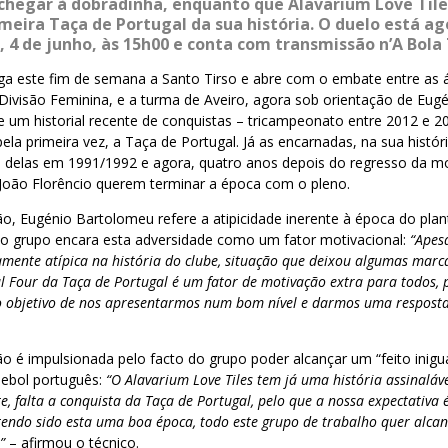
 chegar à dobradinha, enquanto que Alavarium Love Til
imeira Taça de Portugal da sua história. O duelo está a
 4 de junho, às 15h00 e conta com transmissão n’A Bola 
ga este fim de semana a Santo Tirso e abre com o embate entre as 
ivisão Feminina, e a turma de Aveiro, agora sob orientação de Eug
e um historial recente de conquistas – tricampeonato entre 2012 e 2
pela primeira vez, a Taça de Portugal. Já as encarnadas, na sua histó
ma delas em 1991/1992 e agora, quatro anos depois do regresso da m
oão Florêncio querem terminar a época com o pleno.
ão, Eugénio Bartolomeu refere a atipicidade inerente à época do plan
 o grupo encara esta adversidade como um fator motivacional:
“Apesa
ente atípica na história do clube, situação que deixou algumas marca
al Four da Taça de Portugal é um fator de motivação extra para todos,
 objetivo de nos apresentarmos num bom nível e darmos uma resposta 
 é impulsionada pelo facto do grupo poder alcançar um “feito inigu
debol português:
“O Alavarium Love Tiles tem já uma história assinaláv
e, falta a conquista da Taça de Portugal, pelo que a nossa expectativa é
endo sido esta uma boa época, todo este grupo de trabalho quer alcan
”
– afirmou o técnico.