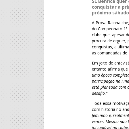
SL Benfica quer
conquistar a pr
próximo sábado,
A Prova Rainha che
do Campeonato 1ª D
clube que, apesar d
procura de erguer, 
conquistas, a últi
as comandadas de J
Em jeito de antevis
entanto afirma que
uma época completam
participação na Fin
está planeada com o
desafio.”
Toda essa motivação
com história no an
feminino e, realment
vencer. Mesmo não t
inigualável no clube.