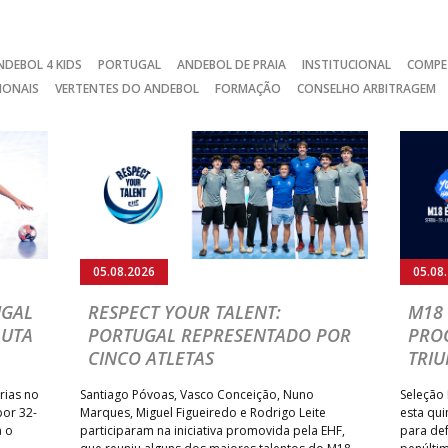
NDEBOL 4 KIDS
PORTUGAL
ANDEBOL DE PRAIA
INSTITUCIONAL
COMPE
IONAIS
VERTENTES DO ANDEBOL
FORMAÇÃO
CONSELHO ARBITRAGEM
05.08.2026
05.08
UGAL
RESPECT YOUR TALENT:
M18 
LUTA
PORTUGAL REPRESENTADO POR
PRO
CINCO ATLETAS
TRIU
rias no
Santiago Póvoas, Vasco Conceição, Nuno
Seleção 
por 32-
Marques, Miguel Figueiredo e Rodrigo Leite
esta qui
a o
participaram na iniciativa promovida pela EHF,
para def