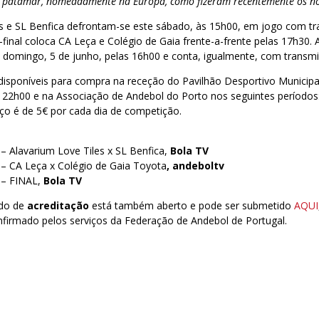
o patamar, nomeadamente na Europa, como fizeram recentemente os no
es e SL Benfica defrontam-se este sábado, às 15h00, em jogo com tr
final coloca CA Leça e Colégio de Gaia frente-a-frente pelas 17h30. A
 domingo, 5 de junho, pelas 16h00 e conta, igualmente, com transmi
isponíveis para compra na receção do Pavilhão Desportivo Municipal
s 22h00 e na Associação de Andebol do Porto nos seguintes período
ço é de 5€ por cada dia de competição.
– Alavarium Love Tiles x SL Benfica,
Bola TV
 – CA Leça x Colégio de Gaia Toyota
, andeboltv
 – FINAL,
Bola TV
ido de
acreditação
está também aberto e pode ser submetido
AQUI
nfirmado pelos serviços da Federação de Andebol de Portugal.