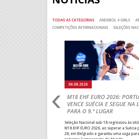
TODAS AS CATEGORIAS
ANDEBOL 4 GIRLS
A
COMPETIÇÕES INTERNACIONAIS
SELEÇÕES NAC
Anterior
06.08.2026
RLD CHAMPIONSHIP:
M18 EHF EURO 2026: PORT
IA PARA A EQUIPA
VENCE SUÉCIA E SEGUE NA 
PARA O 9.º LUGAR
obre o Brasil, em Ramnicu
Seleção Nacional sub-18 regressou às vitó
e de apuramento dos lugares 17
M18 EHF EURO 2026, ao superar a Suécia 
fo confortável das jogadoras
28, em Belgrado e garantiu uma vaga par