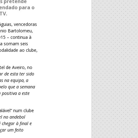
es pretende
gendado para o
TV.
águias, vencedoras
énio Bartolomeu,
015 – continua à
ria somam seis
odalidade ao clube,
tel de Aveiro, no
r de esta ter sido
s na equipa, a
 pelo que a semana
positiva a este
alável” num clube
el no andebol
 chegar à final e
çar um feito