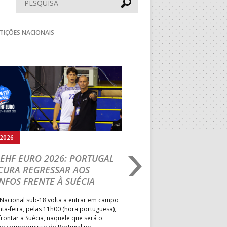
TIÇÕES NACIONAIS
Seguinte
.2026
05.08.2026
EHF EURO 2026: PORTUGAL
IHF W18 WORLD CH
CURA REGRESSAR AOS
BRASIL É O PRIMEIR
NFOS FRENTE À SUÉCIA
ADVERSÁRIO DA FAS
ELIMINAR DA PRESI
Nacional sub-18 volta a entrar em campo
nta-feira, pelas 11h00 (hora portuguesa),
Depois do primeiro lugar na f
rontar a Suécia, naquele que será o
President’s Cup, Portugal med