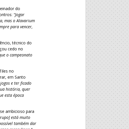
reinador do
ontros:
“Jogar
da, mas o Alavarium
empre para vencer,
êncio, técnico do
eçou cedo no
 que o campeonato
Tiles no
rar, em Santo
jogos e ter ficado
a história, quer
ue esta época
-se ambicioso para
grupo] está muito
possível também dar