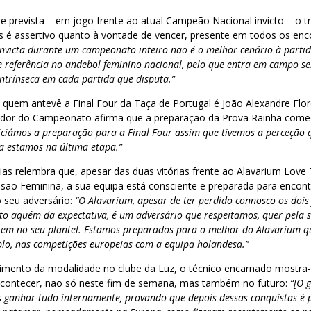
de prevista – em jogo frente ao atual Campeão Nacional invicto – o t
es é assertivo quanto à vontade de vencer, presente em todos os enc
nvicta durante um campeonato inteiro não é o melhor cenário à parti
be referência no andebol feminino nacional, pelo que entra em campo s
intrínseca em cada partida que disputa.”
quem antevê a Final Four da Taça de Portugal é João Alexandre Flor
edor do Campeonato afirma que a preparação da Prova Rainha com
niciámos a preparação para a Final Four assim que tivemos a perceção
a estamos na última etapa.”
ias relembra que, apesar das duas vitórias frente ao Alavarium Love 
são Feminina, a sua equipa está consciente e preparada para encont
o seu adversário:
“O Alavarium, apesar de ter perdido connosco os dois 
 aquém da expectativa, é um adversário que respeitamos, quer pela su
tem no seu plantel. Estamos preparados para o melhor do Alavarium q
lo, nas competições europeias com a equipa holandesa.”
imento da modalidade no clube da Luz, o técnico encarnado mostra
acontecer, não só neste fim de semana, mas também no futuro:
“[O 
ganhar tudo internamente, provando que depois dessas conquistas é 