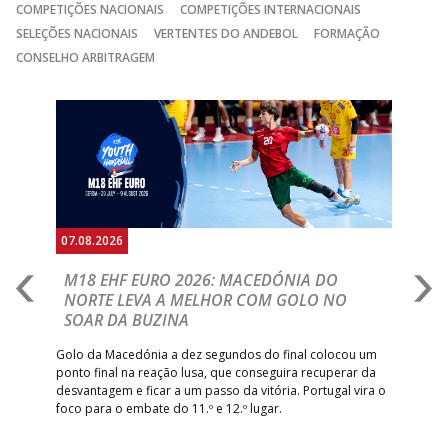
COMPETIÇÕES NACIONAIS
COMPETIÇÕES INTERNACIONAIS
SELEÇÕES NACIONAIS
VERTENTES DO ANDEBOL
FORMAÇÃO
CONSELHO ARBITRAGEM
Anterior
Seguin
07.08.2026
06.
A
M18 EHF EURO 2026: MACEDÓNIA DO
D
NORTE LEVA A MELHOR COM GOLO NO
Com
SOAR DA BUZINA
épo
o de
arra
 o
Golo da Macedónia a dez segundos do final colocou um
de
ponto final na reação lusa, que conseguira recuperar da
desvantagem e ficar a um passo da vitória. Portugal vira o
foco para o embate do 11.º e 12.º lugar.