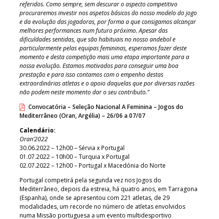
referidos. Como sempre, sem descurar o aspecto competitivo
procuraremos investir nos aspetos básicos do nosso modelo do jogo
e da evolução das jogadoras, por forma a que consigamos alcançar
melhores performances num futuro próximo. Apesar das
dificuldades sentidas, que são habituais no nosso andebol e
particularmente pelas equipas femininas, esperamos fazer deste
momento e desta competição mais uma etapa importante para a
nossa evolução. Estamos motivados para conseguir uma boa
prestação e para isso contamos com o empenho destas
extraordinárias atletas e o apoio daquelas que por diversas razões
não podem neste momento dar o seu contributo.”
Convocatória – Seleção Nacional A Feminina – Jogos do
Mediterrâneo (Oran, Argélia) – 26/06 a 07/07
Calendário:
Oran’2022
30.06.2022 – 12h00 – Sérvia x Portugal
01.07.2022 – 10h00 – Turquia x Portugal
02.07.2022 – 12h00 – Portugal x Macedónia do Norte
Portugal competirá pela segunda vez nos Jogos do
Mediterrâneo, depois da estreia, há quatro anos, em Tarragona
(Espanha), onde se apresentou com 221 atletas, de 29
modalidades, um recorde no número de atletas envolvidos
numa Missão portuguesa a um evento multidesportivo