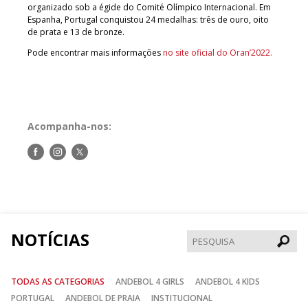
organizado sob a égide do Comité Olímpico Internacional. Em
Espanha, Portugal conquistou 24 medalhas: três de ouro, oito
de prata e 13 de bronze.
Pode encontrar mais informações
no site oficial do Oran’2022.
Acompanha-nos:
Siga-
Siga-
Siga-
nos
nos
nos
no
no
no
Facebook
Instagram
Twitter
NOTÍCIAS
Pesqui
TODAS AS CATEGORIAS
ANDEBOL 4 GIRLS
ANDEBOL 4 KIDS
PORTUGAL
ANDEBOL DE PRAIA
INSTITUCIONAL