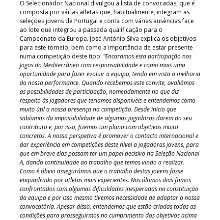
O Selecionador Nacional divulgou a lista de convocadas, que é
composta por várias atletas que, habitualmente, integram as
seleções jovens de Portugal e conta com várias ausências face
ao lote que integrou a passada qualificação para o
Campeonato da Europa. José António Silva explica os objetivos
para este torneio, bem como a importância de estar presente
numa competição deste tipo:
“Encaramos esta participação nos
Jogos do Mediterrâneo com responsabilidade e como mais uma
oportunidade para fazer evoluir a equipa, tendo em vista a melhoria
da nossa performance. Quando recebemos este convite, avaliámos
as possibilidades de participação, nomeadamente no que diz
respeito às jogadores que teríamos disponíveis e entendemos como
muito útil a nossa presença na competição. Desde início que
sabíamos da impossibilidade de algumas jogadoras darem do seu
contributo e, por isso, fizemos um plano com objetivos muito
concretos. A nossa perspetiva é promover o contacto internacional e
dar experiência em competições deste nível a jogadoras jovens, para
que em breve elas possam ter um papel decisivo na Seleção Nacional
A, dando continuidade ao trabalho que temos vindo a realizar.
Como é óbvio assegurámos que o trabalho destas jovens fosse
enquadrado por atletas mais experientes. Nos últimos dias fomos
confrontados com algumas dificuldades inesperadas na constituição
da equipa e por isso mesmo tivemos necessidade de adaptar a nossa
convocatória. Apesar disso, entendemos que estão criadas todas as
condições para prosseguirmos no cumprimento dos objetivos acima