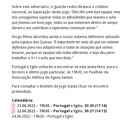
Sobre este adversário, o guarda-redes destaca o coletivo
nacional, na superação deste jogo:
“Eles têm uma boa equipa, mas
nós conseguimos superar todas as dificuldades que tivemos e acho
que fizemos um bom jogo, todos os que estiveram dentro de campo
deram o seu contributo e esperamos continuar assim.”
Diogo Rêma abordou ainda o nosso sistema defensivo utilizado
pela equipa das Quinas:
“É importante ter mais do que um sistema
defensivo para nos adaptarmos a todas as situações que vamos
encarar, porque as equipas são todas diferentes, e hoje deu para
trabalhar o 5×1 e acho que teve êxito.”
Portugal e Egito voltarão a encontrar-se esta sexta-feira, para o
terceiro e último jogo particular, às 19h30, no Pavilhão da
Associação Atlética de Águas Santas.
Para consultar o Boletim de Jogo basta clicar no encontro
pretendido.
Calendário:
21.06.2022 – 19h30 –
Portugal
x Egito,
33:30 (17:16)
22.06.2022 – 19h30 –
Portugal
x Egito,
30:27 (14:13)
24.06.2022 – 19h30 – Portugal x Egito