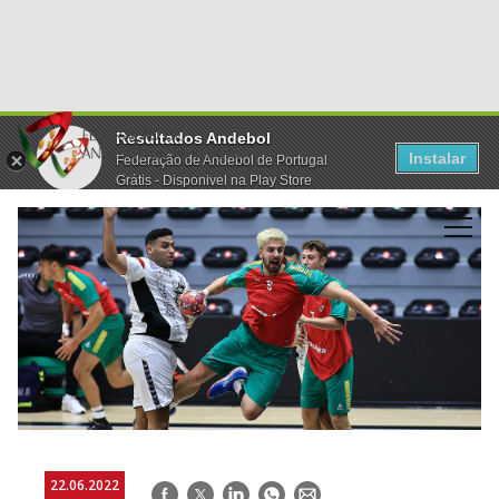
Resultados Andebol
Instalar
Federação de Andebol de Portugal
Grátis - Disponivel na Play Store
22.06.2022
Facebook
Twitter
LinkedIn
WhatsApp
E-