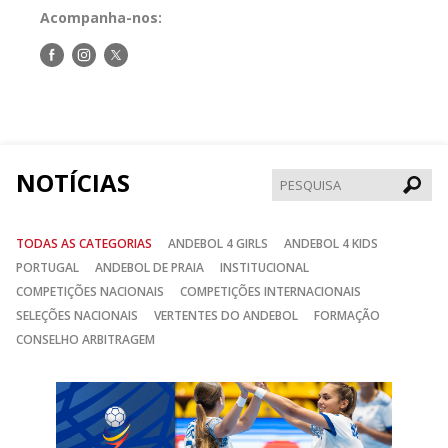
Acompanha-nos:
Siga-
Siga-
Siga-
nos
nos
nos
no
no
no
Facebook
Instagram
Twitter
NOTÍCIAS
Pesqui
TODAS AS CATEGORIAS
ANDEBOL 4 GIRLS
ANDEBOL 4 KIDS
PORTUGAL
ANDEBOL DE PRAIA
INSTITUCIONAL
COMPETIÇÕES NACIONAIS
COMPETIÇÕES INTERNACIONAIS
SELEÇÕES NACIONAIS
VERTENTES DO ANDEBOL
FORMAÇÃO
CONSELHO ARBITRAGEM
Anterior
Seguin