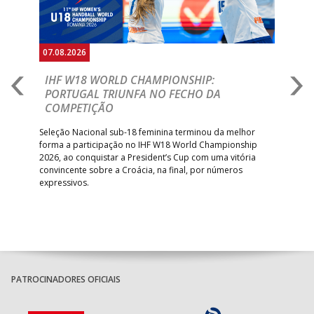
07.08.2026
07.
E
IHF W18 WORLD CHAMPIONSHIP:
C
PORTUGAL TRIUNFA NO FECHO DA
R
COMPETIÇÃO
A A
Trei
 que
Seleção Nacional sub-18 feminina terminou da melhor
dia
;
forma a participação no IHF W18 World Championship
insc
inar
2026, ao conquistar a President’s Cup com uma vitória
convincente sobre a Croácia, na final, por números
expressivos.
PATROCINADORES OFICIAIS