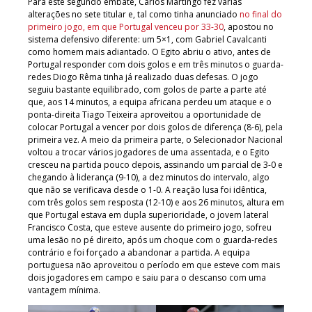
Para este segundo embate, Carlos Martingo fez várias
alterações no sete titular e, tal como tinha anunciado
no final do
primeiro jogo, em que Portugal venceu por 33-30
, apostou no
sistema defensivo diferente: um 5×1, com Gabriel Cavalcanti
como homem mais adiantado. O Egito abriu o ativo, antes de
Portugal responder com dois golos e em três minutos o guarda-
redes Diogo Rêma tinha já realizado duas defesas. O jogo
seguiu bastante equilibrado, com golos de parte a parte até
que, aos 14 minutos, a equipa africana perdeu um ataque e o
ponta-direita Tiago Teixeira aproveitou a oportunidade de
colocar Portugal a vencer por dois golos de diferença (8-6), pela
primeira vez. A meio da primeira parte, o Selecionador Nacional
voltou a trocar vários jogadores de uma assentada, e o Egito
cresceu na partida pouco depois, assinando um parcial de 3-0 e
chegando à liderança (9-10), a dez minutos do intervalo, algo
que não se verificava desde o 1-0. A reação lusa foi idêntica,
com três golos sem resposta (12-10) e aos 26 minutos, altura em
que Portugal estava em dupla superioridade, o jovem lateral
Francisco Costa, que esteve ausente do primeiro jogo, sofreu
uma lesão no pé direito, após um choque com o guarda-redes
contrário e foi forçado a abandonar a partida. A equipa
portuguesa não aproveitou o período em que esteve com mais
dois jogadores em campo e saiu para o descanso com uma
vantagem mínima.