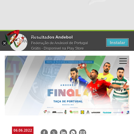
Resultados Andebol
Instalar
Federação de Andebol de Portugal
Grátis - Disponivel na Play Store
06.06.2022
Facebook
Twitter
LinkedIn
WhatsApp
E-