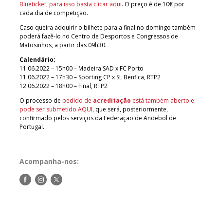
Blueticket, para isso basta clicar aqui
. O preço é de 10€ por
cada dia de competição.
Caso queira adquirir o bilhete para a final no domingo também
poderá fazê-lo no Centro de Desportos e Congressos de
Matosinhos, a partir das 09h30.
Calendário:
11.06.2022 – 15h00 – Madeira SAD x FC Porto
11.06.2022 – 17h30 – Sporting CP x SL Benfica, RTP2
12.06.2022 – 18h00 – Final, RTP2
O processo de
pedido de
acreditação
está também aberto e
pode ser submetido AQUI
, que será, posteriormente,
confirmado pelos serviços da Federação de Andebol de
Portugal.
Acompanha-nos:
Siga-
Siga-
Siga-
nos
nos
nos
no
no
no
Facebook
Instagram
Twitter