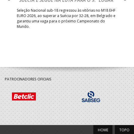
bre
Seleção Nacional sub-18 regressou às vitórias no M18 EHF
San
EURO 2026, ao superar a Suécia por 32-28, em Belgrado e
Figu
garantiu uma vaga para o próximo Campeonato do
pro
Mundo.
tal
PATROCINADORES OFICIAIS
HOME
TOPO