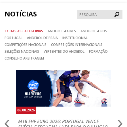
NOTÍCIAS
Pesqui
TODAS AS CATEGORIAS
ANDEBOL 4 GIRLS
ANDEBOL 4 KIDS
PORTUGAL
ANDEBOL DE PRAIA
INSTITUCIONAL
COMPETIÇÕES NACIONAIS
COMPETIÇÕES INTERNACIONAIS
SELEÇÕES NACIONAIS
VERTENTES DO ANDEBOL
FORMAÇÃO
CONSELHO ARBITRAGEM
Anterior
Seguin
06.08.2026
05.
M18 EHF EURO 2026: PORTUGAL VENCE
R
SUÉCIA E SEGUE NA LUTA PARA O 9.º LUGAR
R