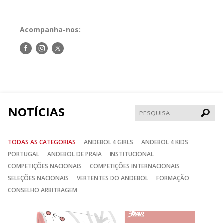
Acompanha-nos:
Siga-
Siga-
Siga-
nos
nos
nos
no
no
no
Facebook
Instagram
Twitter
NOTÍCIAS
Pesqui
TODAS AS CATEGORIAS
ANDEBOL 4 GIRLS
ANDEBOL 4 KIDS
PORTUGAL
ANDEBOL DE PRAIA
INSTITUCIONAL
COMPETIÇÕES NACIONAIS
COMPETIÇÕES INTERNACIONAIS
SELEÇÕES NACIONAIS
VERTENTES DO ANDEBOL
FORMAÇÃO
CONSELHO ARBITRAGEM
Anterior
Seguin