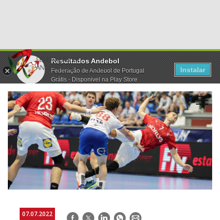
Resultados Andebol
Instalar
Federação de Andebol de Portugal
Grátis - Disponivel na Play Store
07.07.2022
Facebook
Twitter
LinkedIn
WhatsApp
E-