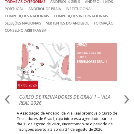
TODAS AS CATEGORIAS
ANDEBOL 4 GIRLS
ANDEBOL 4 KIDS
PORTUGAL
ANDEBOL DE PRAIA
INSTITUCIONAL
COMPETIÇÕES NACIONAIS
COMPETIÇÕES INTERNACIONAIS
SELEÇÕES NACIONAIS
VERTENTES DO ANDEBOL
FORMAÇÃO
CONSELHO ARBITRAGEM
Anterior
Seguin
07.08.2026
06.
A
M18 EHF EURO 2026: MACEDÓNIA DO
D
NORTE LEVA A MELHOR COM GOLO NO
Com
SOAR DA BUZINA
épo
o de
arra
 o
Golo da Macedónia a dez segundos do final colocou um
de
ponto final na reação lusa, que conseguira recuperar da
desvantagem e ficar a um passo da vitória. Portugal vira o