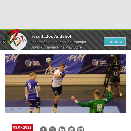
Resultados Andebol
Instalar
Federação de Andebol de Portugal
Grátis - Disponivel na Play Store
08.07.2022
Facebook
Twitter
LinkedIn
WhatsApp
E-