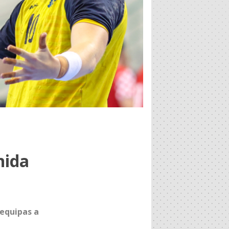
nida
 equipas a