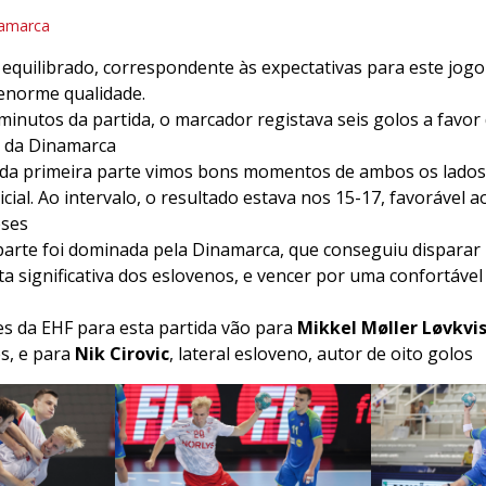
namarca
quilibrado, correspondente às expectativas para este jogo
enorme qualidade.
minutos da partida, o marcador registava seis golos a favor 
r da Dinamarca
l da primeira parte vimos bons momentos de ambos os lado
nicial. Ao intervalo, o resultado estava nos 15-17, favorável a
ses
arte foi dominada pela Dinamarca, que conseguiu disparar
a significativa dos eslovenos, e vencer por uma confortáve
s da EHF para esta partida vão para
Mikkel Møller Løvkvi
s, e para
Nik Cirovic
, lateral esloveno, autor de oito golos