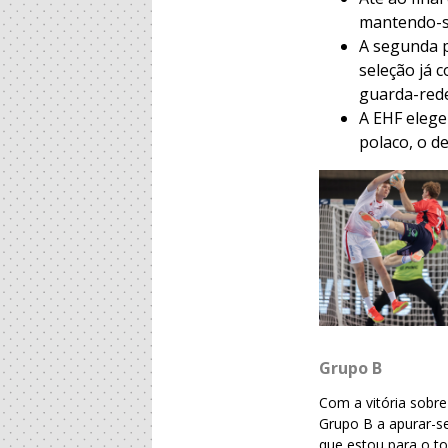
mantendo-se
A segunda p
seleção já 
guarda-red
A EHF eleg
polaco, o d
Grupo B
Com a vitória sobre
Grupo B a apurar-s
que estou para o to