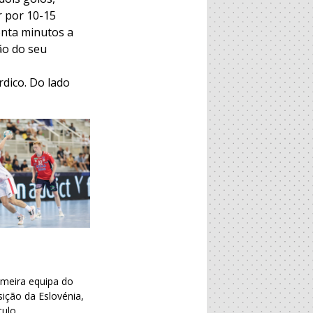
r por 10-15
enta minutos a
ão do seu
dico. Do lado
rimeira equipa do
ição da Eslovénia,
ulo.