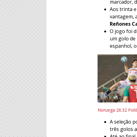
marcador, d
Aos trinta 
vantagem, a
Reñones C
O jogo foi d
um golo de
espanhol, o
Noruega 26:32 Poló
A seleção p
três golos 
Até ao fina