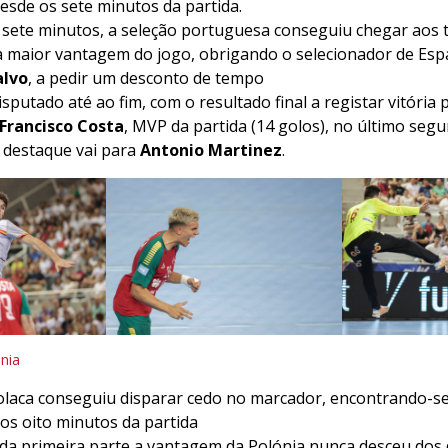
esde os sete minutos da partida.
e sete minutos, a seleção portuguesa conseguiu chegar aos 
 maior vantagem do jogo, obrigando o selecionador de Es
alvo
, a pedir um desconto de tempo
isputado até ao fim, com o resultado final a registar vitóri
Francisco Costa
, MVP da partida (14 golos), no último seg
 destaque vai para
Antonio Martinez
.
nia
olaca conseguiu disparar cedo no marcador, encontrando-se
aos oito minutos da partida
l da primeira parte a vantagem da Polónia nunca desceu dos 