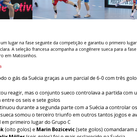
um lugar na fase seguinte da competição e garantiu o primeiro luga
clara. A seleção francesa acompanha a congénere sueca para a fase 
ro em Matosinhos.
a
odo o gás da Suécia graças a um parcial de 6-0 com três gol
tou reagir, mas o conjunto sueco controlava a partida com
 entre os seis e sete golos
tinuou durante a segunda parte com a Suécia a controlar os
sueca somou o terceiro triunfo em outros tantos jogos e a
 em primeiro lugar do Grupo C
ak
(oito golos) e
Marin Bozicevic
(sete golos) comandaram a
elix Möller
(seis golos) foi o mais esclarecido na Suécia