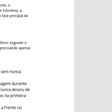
ente, e
 Eslovénia, a
fase principal da
último segundo e
, precisando apenas
, sem nunca
ntagem durante
 nunca deixou de
os na primeira
 a frente no