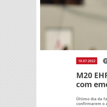
F
10.07.2022
M20 EHF
com emo
Último dia da f
confirmarem o a