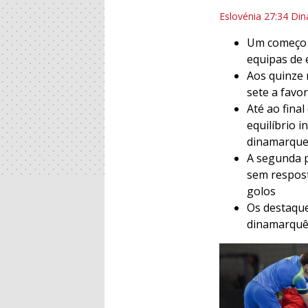
Eslovénia 27:34 Di
Um começo e
equipas de 
Aos quinze 
sete a favo
Até ao fina
equilíbrio i
dinamarque
A segunda p
sem respost
golos
Os destaque
dinamarquê