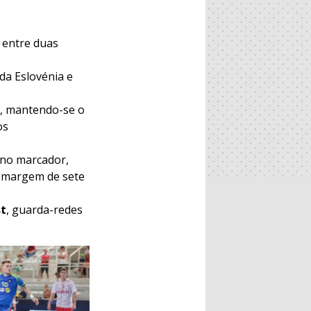
 entre duas
da Eslovénia e
s, mantendo-se o
os
 no marcador,
l margem de sete
st
, guarda-redes