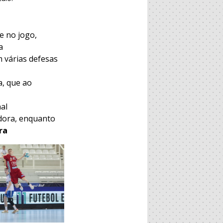
e no jogo,
a
 várias defesas
a, que ao
al
edora, enquanto
ra