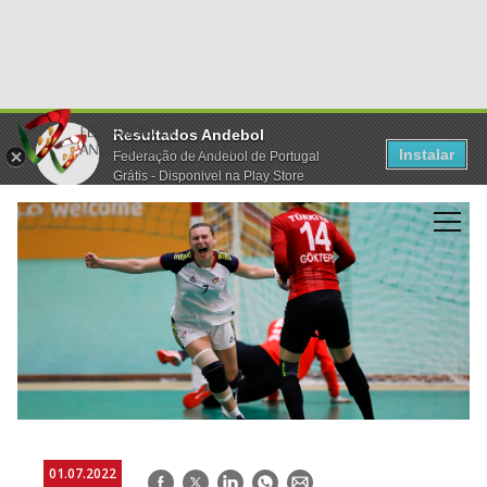
Resultados Andebol
Instalar
Federação de Andebol de Portugal
Grátis - Disponivel na Play Store
01.07.2022
Facebook
Twitter
LinkedIn
WhatsApp
E-