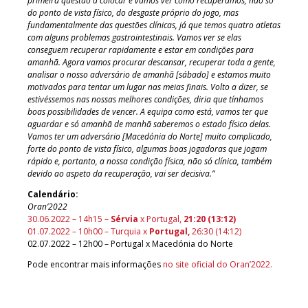
primeira questão a colocar é vamos ver como recuperamos, não só
do ponto de vista físico, do desgaste próprio do jogo, mas
fundamentalmente das questões clínicas, já que temos quatro atletas
com alguns problemas gastrointestinais. Vamos ver se elas
conseguem recuperar rapidamente e estar em condições para
amanhã. Agora vamos procurar descansar, recuperar toda a gente,
analisar o nosso adversário de amanhã [sábado] e estamos muito
motivados para tentar um lugar nas meias finais. Volto a dizer, se
estivéssemos nas nossas melhores condições, diria que tínhamos
boas possibilidades de vencer. A equipa como está, vamos ter que
aguardar e só amanhã de manhã saberemos o estado físico delas.
Vamos ter um adversário [Macedónia do Norte] muito complicado,
forte do ponto de vista físico, algumas boas jogadoras que jogam
rápido e, portanto, a nossa condição física, não só clínica, também
devido ao aspeto da recuperação, vai ser decisiva.”
Calendário:
Oran’2022
30.06.2022 – 14h15 –
Sérvia
x Portugal,
21:20 (13:12)
01.07.2022 – 10h00 – Turquia x
Portugal,
26:30 (14:12)
02.07.2022 – 12h00 – Portugal x Macedónia do Norte
Pode encontrar mais informações
no site oficial do Oran’2022.