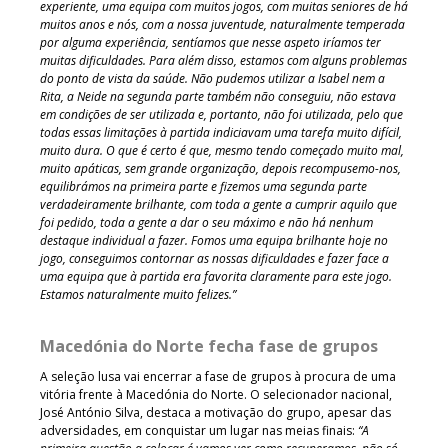
experiente, uma equipa com muitos jogos, com muitas seniores de há
muitos anos e nós, com a nossa juventude, naturalmente temperada
por alguma experiência, sentíamos que nesse aspeto iríamos ter
muitas dificuldades. Para além disso, estamos com alguns problemas
do ponto de vista da saúde. Não pudemos utilizar a Isabel nem a
Rita, a Neide na segunda parte também não conseguiu, não estava
em condições de ser utilizada e, portanto, não foi utilizada, pelo que
todas essas limitações à partida indiciavam uma tarefa muito difícil,
muito dura. O que é certo é que, mesmo tendo começado muito mal,
muito apáticas, sem grande organização, depois recompusemo-nos,
equilibrámos na primeira parte e fizemos uma segunda parte
verdadeiramente brilhante, com toda a gente a cumprir aquilo que
foi pedido, toda a gente a dar o seu máximo e não há nenhum
destaque individual a fazer. Fomos uma equipa brilhante hoje no
jogo, conseguimos contornar as nossas dificuldades e fazer face a
uma equipa que à partida era favorita claramente para este jogo.
Estamos naturalmente muito felizes.”
Macedónia do Norte fecha fase de grupos
A seleção lusa vai encerrar a fase de grupos à procura de uma
vitória frente à Macedónia do Norte. O selecionador nacional,
José António Silva, destaca a motivação do grupo, apesar das
adversidades, em conquistar um lugar nas meias finais:
“A