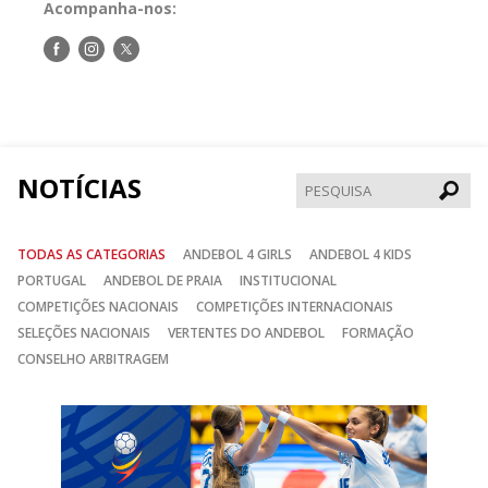
Acompanha-nos:
Siga-
Siga-
Siga-
nos
nos
nos
no
no
no
Facebook
Instagram
Twitter
NOTÍCIAS
Pesqui
TODAS AS CATEGORIAS
ANDEBOL 4 GIRLS
ANDEBOL 4 KIDS
PORTUGAL
ANDEBOL DE PRAIA
INSTITUCIONAL
COMPETIÇÕES NACIONAIS
COMPETIÇÕES INTERNACIONAIS
SELEÇÕES NACIONAIS
VERTENTES DO ANDEBOL
FORMAÇÃO
CONSELHO ARBITRAGEM
Anterior
Seguin