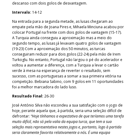
descanso com dois golos de desvantagem.
Intervalo:
14-12
Na entrada para a segunda metade, as lusas chegaram ao
empate pela mão de Joana Pires e, Mihaela Minciuna acabou por
colocar Portugal na frente com dois golos de vantagem (15-17).
A Turquia ainda conseguiu a aproximação mas a meio do
segundo tempo, as lusas já levavam quatro golos de vantagem
(19-23) Com a aproximação dos 50 minutos, as turcas
conseguiram reduzir para dois golos (22-24) pela mão de Irem
Turkoglu. No entanto, Portugal não largou o pé do acelerador e
voltou a aumentar a diferença, com a Turquia a levar o cartão
verde à mesa na esperança de reverter o resultado, sem
sucesso, com as portuguesas a somar a sua primeira vitória na
competição. Bebiana Sabino, com 9 golos em 11 oportunidades
foi a melhor marcadora do lado luso.
Resultado Final:
26-30
José António Silva não escondeu a sua satisfação com o jogo de
hoje, perante aquela que, à partida, seria uma seleção difícil de
defrontar:
“Hoje tínhamos a expectativa de que teríamos uma tarefa
muito difícil, não só pela valia da equipa turca, que tem a sua
seleção mais representativa nestes jogos e, portanto, logo à partida
seria claramente favorita relativamente a nós. É uma equipa