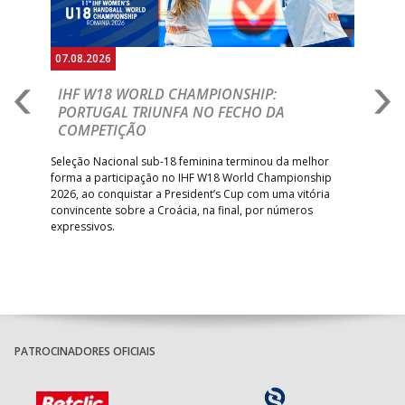
07.08.2026
07.
E
IHF W18 WORLD CHAMPIONSHIP:
C
PORTUGAL TRIUNFA NO FECHO DA
R
COMPETIÇÃO
A A
Trei
 que
Seleção Nacional sub-18 feminina terminou da melhor
dia
;
forma a participação no IHF W18 World Championship
insc
inar
2026, ao conquistar a President’s Cup com uma vitória
convincente sobre a Croácia, na final, por números
expressivos.
PATROCINADORES OFICIAIS