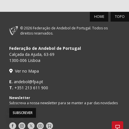
HOME
TOPO
© 2026 Federação de Andebol de Portugal. Todos os
direitos reservados.
Federação de Andebol de Portugal
Calçada da Ajuda, 63-69
1300-006 Lisboa
Ver no Mapa
E.
andebol@fpa.pt
T.
+351 213 611 900
Newsletter
Subscreva a nossa newsletter para se manter a par das novidades
SUBSCREVER
Siga-
Siga-
Siga-
AndebolTV
Loja