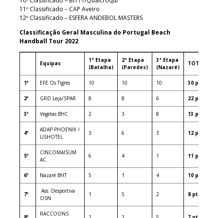
10º Classificado – Brr11/Qualcroqui
11º Classificado – CAP Aveiro
12º Classificado – ESFERA ANDEBOL MASTERS
Classificação Geral Masculina do Portugal Beach
Handball Tour 2022
1ª Etapa
2ª Etapa
3ª Etapa
Equipas
TOTAL
(Batalha)
(Paredes)
(Nazaré)
1º
EFE Os Tigres
10
10
10
30 pts
2º
GRD Leça/SPAR
8
8
6
22 pts
3º
Vegetas BHC
2
3
8
13 pts
ADAP PHOENIX /
4º
3
6
3
12 pts
LISHOTEL
CINCOMAISUM
5º
6
4
1
11 pts
AC
6º
Nazaré BHT
5
1
4
10 pts
Ass. Desportiva
7º
1
5
2
8 pts
OSN
RACCOONS
8º
1
1
5
7 pts