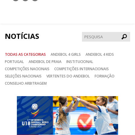
nos
nos
nos
no
no
no
Facebook
Instagram
Twitter
NOTÍCIAS
Pesqui
TODAS AS CATEGORIAS
ANDEBOL 4 GIRLS
ANDEBOL 4 KIDS
PORTUGAL
ANDEBOL DE PRAIA
INSTITUCIONAL
COMPETIÇÕES NACIONAIS
COMPETIÇÕES INTERNACIONAIS
SELEÇÕES NACIONAIS
VERTENTES DO ANDEBOL
FORMAÇÃO
CONSELHO ARBITRAGEM
Anterior
Seguin