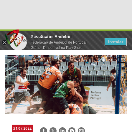
Resultados Andebol
Instalar
Federação de Andebol de Portugal
Grátis - Disponivel na Play Store
31.07.2022
Facebook
Twitter
LinkedIn
WhatsApp
E-