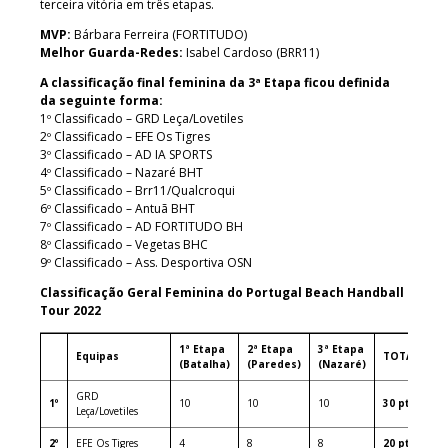
terceira vitória em três etapas.
MVP:
Bárbara Ferreira (FORTITUDO)
Melhor Guarda-Redes:
Isabel Cardoso (BRR11)
A classificação final feminina da 3ª Etapa ficou definida
da seguinte forma:
1º Classificado – GRD Leça/Lovetiles
2º Classificado – EFE Os Tigres
3º Classificado – AD IA SPORTS
4º Classificado – Nazaré BHT
5º Classificado – Brr11/Qualcroqui
6º Classificado – Antuã BHT
7º Classificado – AD FORTITUDO BH
8º Classificado – Vegetas BHC
9º Classificado – Ass. Desportiva OSN
Classificação Geral Feminina do Portugal Beach Handball
Tour 2022
1ª Etapa
2ª Etapa
3ª Etapa
Equipas
TOTAL
(Batalha)
(Paredes)
(Nazaré)
GRD
1º
10
10
10
30 pts
Leça/Lovetiles
2º
EFE Os Tigres
4
8
8
20 pts