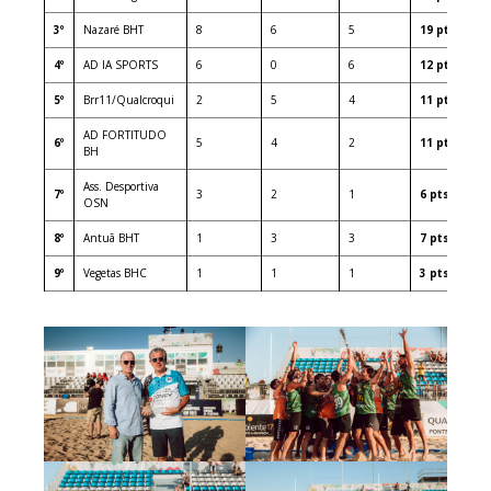
3º
Nazaré BHT
8
6
5
19 pts
4º
AD IA SPORTS
6
0
6
12 pts
5º
Brr11/Qualcroqui
2
5
4
11 pts
AD FORTITUDO
6º
5
4
2
11 pts
BH
Ass. Desportiva
7º
3
2
1
6 pts
OSN
8º
Antuã BHT
1
3
3
7 pts
9º
Vegetas BHC
1
1
1
3 pts