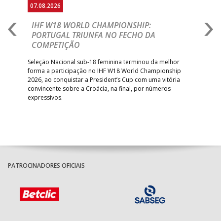
07.08.2026
07.
E
IHF W18 WORLD CHAMPIONSHIP:
C
PORTUGAL TRIUNFA NO FECHO DA
R
COMPETIÇÃO
A A
Trei
 que
Seleção Nacional sub-18 feminina terminou da melhor
dia
;
forma a participação no IHF W18 World Championship
insc
inar
2026, ao conquistar a President’s Cup com uma vitória
convincente sobre a Croácia, na final, por números
expressivos.
PATROCINADORES OFICIAIS