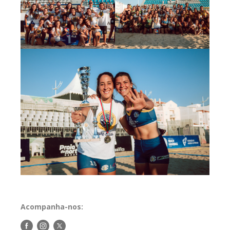
Acompanha-nos:
Siga-
Siga-
Siga-