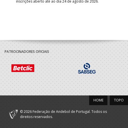
inscrições aberto até ao dia 24 de agosto de 2026.
desv
foco
PATROCINADORES OFICIAIS
HOME
TOPO
© 2026 Federação de Andebol de Portugal. Todos os
direitos reservados.