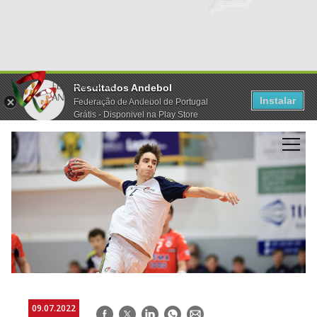
Resultados Andebol
Instalar
Federação de Andebol de Portugal
Grátis - Disponivel na Play Store
09.07.2022
Facebook
Twitter
LinkedIn
WhatsApp
E-