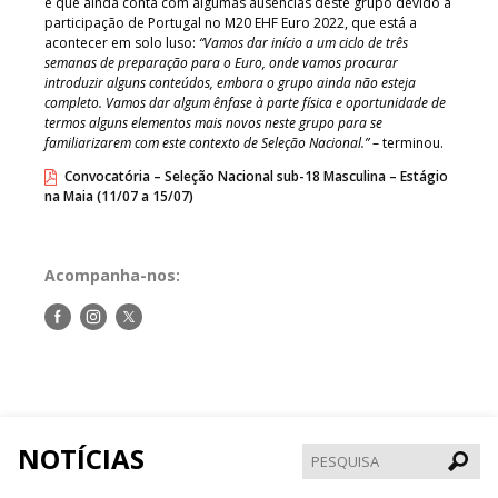
e que ainda conta com algumas ausências deste grupo devido à
participação de Portugal no M20 EHF Euro 2022, que está a
acontecer em solo luso:
“Vamos dar início a um ciclo de três
semanas de preparação para o Euro, onde vamos procurar
introduzir alguns conteúdos, embora o grupo ainda não esteja
completo. Vamos dar algum ênfase à parte física e oportunidade de
termos alguns elementos mais novos neste grupo para se
familiarizarem com este contexto de Seleção Nacional.”
– terminou.
Convocatória – Seleção Nacional sub-18 Masculina – Estágio
na Maia (11/07 a 15/07)
Acompanha-nos:
Siga-
Siga-
Siga-
nos
nos
nos
no
no
no
Facebook
Instagram
Twitter
NOTÍCIAS
Pesqui