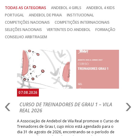
TODAS AS CATEGORIAS
ANDEBOL 4 GIRLS
ANDEBOL 4 KIDS
PORTUGAL
ANDEBOL DE PRAIA
INSTITUCIONAL
COMPETIÇÕES NACIONAIS
COMPETIÇÕES INTERNACIONAIS
SELEÇÕES NACIONAIS
VERTENTES DO ANDEBOL
FORMAÇÃO
CONSELHO ARBITRAGEM
Anterior
Seguin
07.08.2026
07.
CURSO DE TREINADORES DE GRAU 1 – VILA
M
REAL 2026
N
S
A Associação de Andebol de Vila Real promove o Curso de
Treinadores de Grau I, cujo início está agendado para o
Gol
dia 31 de agosto de 2026, encontrando-se o período de
pont