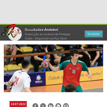
Resultados Andebol
Instalar
Federação de Andebol de Portugal
Grátis - Disponivel na Play Store
24.07.2022
Facebook
Twitter
LinkedIn
WhatsApp
E-