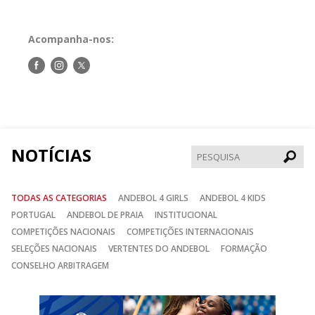
Acompanha-nos:
Siga-
Siga-
Siga-
nos
nos
nos
no
no
no
Facebook
Instagram
Twitter
NOTÍCIAS
Pesqui
TODAS AS CATEGORIAS
ANDEBOL 4 GIRLS
ANDEBOL 4 KIDS
PORTUGAL
ANDEBOL DE PRAIA
INSTITUCIONAL
COMPETIÇÕES NACIONAIS
COMPETIÇÕES INTERNACIONAIS
SELEÇÕES NACIONAIS
VERTENTES DO ANDEBOL
FORMAÇÃO
CONSELHO ARBITRAGEM
Anterior
Seguin