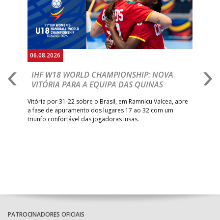
06.08.2026
06.
IHF W18 WORLD CHAMPIONSHIP: NOVA
M
VITÓRIA PARA A EQUIPA DAS QUINAS
S
ra a
Vitória por 31-22 sobre o Brasil, em Ramnicu Valcea, abre
Sele
a fase de apuramento dos lugares 17 ao 32 com um
EURO
triunfo confortável das jogadoras lusas.
gar
Mun
PATROCINADORES OFICIAIS