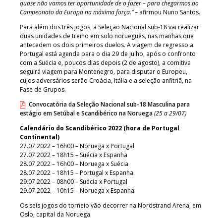
quase não vamos ter oportunidade de o fazer – para chegarmos ao
Campeonato da Europa na máxima força.”
– afirmou Nuno Santos.
Para além dos três jogos, a Seleção Nacional sub-18 vai realizar
duas unidades de treino em solo norueguês, nas manhãs que
antecedem os dois primeiros duelos. A viagem de regresso a
Portugal está agenda para o dia 29 de julho, após o confronto
com a Suécia e, poucos dias depois (2 de agosto), a comitiva
seguirá viagem para Montenegro, para disputar o Europeu,
cujos adversários serão Croácia, Itália e a seleção anfitriã, na
Fase de Grupos.
Convocatória da Seleção Nacional sub-18 Masculina para
estágio em Setúbal e Scandibérico na Noruega
(25 a 29/07)
Calendário do Scandibérico 2022 (hora de Portugal
Continental)
27.07.2022 – 16h00 – Noruega x Portugal
27.07.2022 – 18h15 – Suécia x Espanha
28.07.2022 – 16h00 – Noruega x Suécia
28.07.2022 – 18h15 – Portugal x Espanha
29.07.2022 – 08h00 – Suécia x Portugal
29.07.2022 – 10h15 – Noruega x Espanha
Os seis jogos do torneio vão decorrer na Nordstrand Arena, em
Oslo, capital da Noruega.