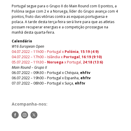
Portugal segue para o Grupo II do Main Round com 0 pontos, a
Polónia segue com 2 e a Noruega, líder do Grupo avança com 4
pontos, fruto das vitórias contra as equipas portuguesa e
polaca. A tarde desta terça-feira será livre para que as atletas
possam recuperar energias e a competição prossegue na
manhã desta quarta-feira.
Calendário
W16
European Open
04.07.2022 – 11h00 – Portugal x
Polónia
,
15:19 (4:9)
04.07.2022 – 17h00 – Islândia x
Portugal
,
16:19 (9:10)
05.07.2022 – 11h30 –
Noruega
x Portugal,
24:18 (13:6)
Main Round – Grupo II
06.07.2022 – 09h30 – Portugal x Chéquia,
ehftv
06.07.2022 – 19h00 – Portugal x Espanha,
ehftv
07.07.2022 – 08h00 – Portugal x Suiça,
ehftv
Acompanha-nos:
Siga-
Siga-
Siga-
nos
nos
nos
no
no
no