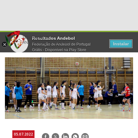
Resultados Andebol
Instalar
Federação de Andebol de Portugal
Grátis - Disponivel na Play Store
05.07.2022
Facebook
Twitter
LinkedIn
WhatsApp
E-