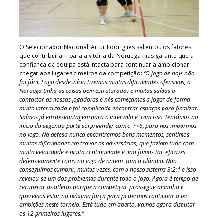
O Selecionador Nacional, Artur Rodrigues salientou os fatores
que contribuíram para a vitória da Noruega mas garante que a
confiança da equipa está intacta para continuar a ambicionar
chegar aos lugares cimeiros da competição:
“O jogo de hoje não
foi fácil. Logo desde início tivemos muitas dificuldades ofensivas, a
Noruega tinha as coisas bem estruturadas e muitas saídas a
contactar as nossas jogadoras e nós começámos a jogar de forma
muito lateralizada e foi complicado encontrar espaços para finalizar.
Saímos já em desvantagem para o intervalo e, com isso, tentámos no
início da segunda parte surpreender com o 7×6, para nos impormos
no jogo. Na defesa nunca encontrámos bons momentos, sentimos
muitas dificuldades em travar as adversárias, que faziam tudo com
muita velocidade e muita continuidade e não fomos tão eficazes
defensivamente como no jogo de ontem, com a Islândia. Não
conseguimos cumprir, muitas vezes, com o nosso sistema 3:2:1 e isso
revelou-se um dos problemas durante todo o jogo. Agora é tempo de
recuperar as atletas porque a competição prossegue amanhã e
queremos estar na máxima força para podermos continuar a ter
ambições neste torneio. Está tudo em aberto, vamos agora disputar
os 12 primeiros lugares.”