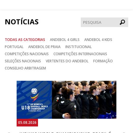
Facebook
Instagram
Twitter
NOTÍCIAS
Pesqui
TODAS AS CATEGORIAS
ANDEBOL 4 GIRLS
ANDEBOL 4 KIDS
PORTUGAL
ANDEBOL DE PRAIA
INSTITUCIONAL
COMPETIÇÕES NACIONAIS
COMPETIÇÕES INTERNACIONAIS
SELEÇÕES NACIONAIS
VERTENTES DO ANDEBOL
FORMAÇÃO
CONSELHO ARBITRAGEM
Anterior
Seguin
05.08.2026
05.