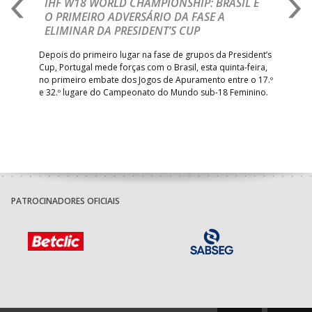
A
IHF W18 WORLD CHAMPIONSHIP: BRASIL É
I
IA
O PRIMEIRO ADVERSÁRIO DA FASE A
V
ELIMINAR DA PRESIDENT’S CUP
I
R
Depois do primeiro lugar na fase de grupos da President’s
Cup, Portugal mede forças com o Brasil, esta quinta-feira,
Tre
–
no primeiro embate dos Jogos de Apuramento entre o 17.º
inte
e 32.º lugare do Campeonato do Mundo sub-18 Feminino.
con
Pite
PATROCINADORES OFICIAIS