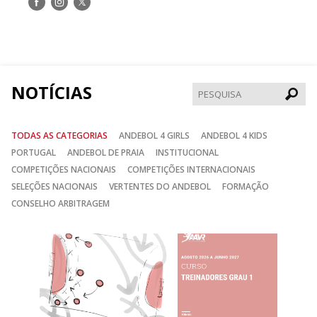
Siga-
Siga-
Siga-
nos
nos
nos
no
no
no
Facebook
Instagram
Twitter
NOTÍCIAS
Pesqui
TODAS AS CATEGORIAS
ANDEBOL 4 GIRLS
ANDEBOL 4 KIDS
PORTUGAL
ANDEBOL DE PRAIA
INSTITUCIONAL
COMPETIÇÕES NACIONAIS
COMPETIÇÕES INTERNACIONAIS
SELEÇÕES NACIONAIS
VERTENTES DO ANDEBOL
FORMAÇÃO
CONSELHO ARBITRAGEM
Anterior
Seguin