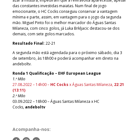
azar à mistura, impediram que a reviravolta aparecesse, apesar
das constantes investidas maiatas. Num final de jogo
emocionante, o HC Cocks conseguiu conservar a vantagem
mínima e parte, assim, em vantagem para o jogo da segunda
mão. Miguel Pinto foi o melhor marcador do Águas Santas
Milaneza, com cinco golos, já Luka Brkljacic destacou-se dos
demais, com sete golos marcados.
Resultado Final:
22-21
A segunda mão está agendada para o próximo sábado, dia 3
de setembro, às 18h00 e poderá acompanhar em direto na
andeboltv.
Ronda 1 Qualificação – EHF European League
1.ª Mão
27.08.2022 – 14h00 –
HC Cocks
x Águas Santas Milaneza,
2
2:21
(13:11)
2.ª Mão
03.09.2022 – 18h00 – Águas Santas Milaneza x HC
Cocks,
andeboltv
Acompanha-nos: