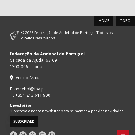
HOME
TOPO
© 2026 Federação de Andebol de Portugal. Todos os
direitos reservados.
Federação de Andebol de Portugal
Calçada da Ajuda, 63-69
1300-006 Lisboa
Ver no Mapa
E.
andebol@fpa.pt
T.
+351 213 611 900
Newsletter
Subscreva a nossa newsletter para se manter a par das novidades
SUBSCREVER
Siga-
Siga-
Siga-
AndebolTV
Loja