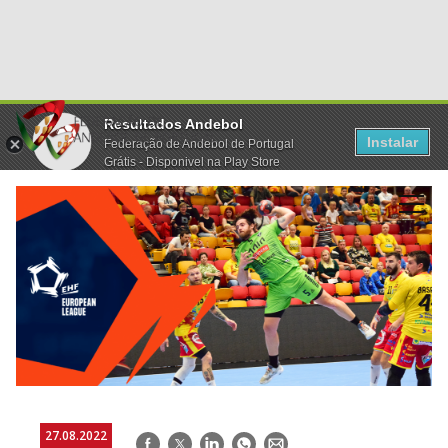
Resultados Andebol
Instalar
Federação de Andebol de Portugal
Grátis - Disponivel na Play Store
27.08.2022
Facebook
Twitter
LinkedIn
WhatsApp
E-