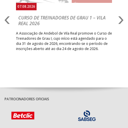
07.08.2026
07.
CURSO DE TREINADORES DE GRAU 1 – VILA
M
REAL 2026
N
S
A Associação de Andebol de Vila Real promove o Curso de
Treinadores de Grau I, cujo início está agendado para o
Gol
dia 31 de agosto de 2026, encontrando-se o período de
pont
inscrições aberto até ao dia 24 de agosto de 2026.
desv
foco
PATROCINADORES OFICIAIS