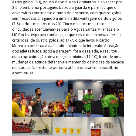
a três golos (3-3), pouco depois. Aos 12 minutos, e a vencer por
3-5, o emblema português baixou a guarda e permitiu que o
adversário controlasse o rumo do encontro, com quatro golos
sem resposta, chegando a uma inédita vantagem de dois golos
(7-5), a dois minutos dos 20′. Cinco minutos mais tarde, as
dificuldades acentuavam-se para o Águas Santas Milaneza e o
HC Cocks respirava confiança, o que resultou em nova diferença
criteriosa, de quatro golos, ao 11-7, o que levou Ricardo
Moreira a pedir
time-out
, a oito minutos do intervalo. A reação
dos atletas lusos, após a paragem, foi a desejada, e resultou
numa aproximação até à margem mínima (11-10), fruto de uma
mudança de atitude defensiva e mantendo os índices de eficácia
no ataque. No restante período até ao descanso, o equilíbrio
acentuou-se.