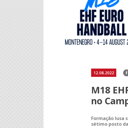
F
12.08.2022
M18 EHF 
no Camp
Formação lusa s
sétimo posto da