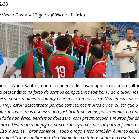
2-33
:
Vasco Costa – 12 golos (80% de eficácia)
ional, Nuno Santos, não escondeu a desilusão após mais um resulta
 o pretendido:
“O facto de sermos competitivos também não é tudo, nó
eterminados momentos do jogo e isso custou-nos caro. Nós temos que se
. Hoje estou descontente porque cometemos muitos erros, eu sei que o
estão cansados, mas isso isso não justifica tudo. Hoje, por exemplo, há
idade numérica, perdemos dois zero, com precipitações e muitas falhas
com a Dinamarca no jogo e nunca conseguimos passar para a frente, 
juízo, durante – praticamente – todo o jogo e isso também é muito cans
 competitivo e equilibrado, de alguma forma interessante e o resultad