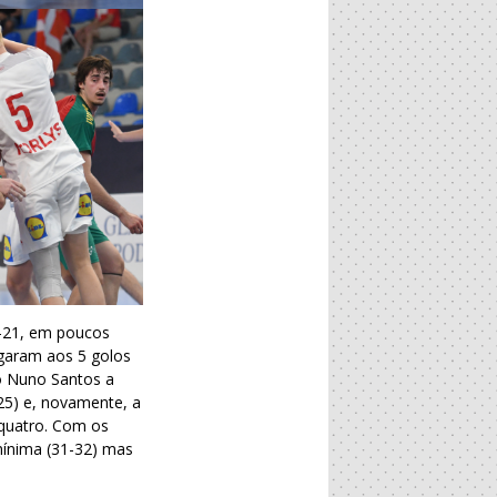
-21, em poucos
egaram aos 5 golos
o Nuno Santos a
25) e, novamente, a
 quatro. Com os
mínima (31-32) mas