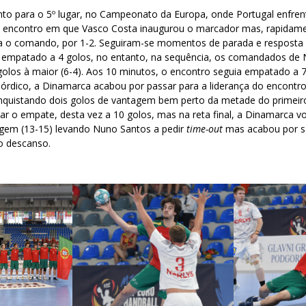
nto para o 5º lugar, no Campeonato da Europa, onde Portugal enfre
 encontro em que Vasco Costa inaugurou o marcador mas, rapidame
a o comando, por 1-2. Seguiram-se momentos de parada e resposta 
 empatado a 4 golos, no entanto, na sequência, os comandados de
golos à maior (6-4). Aos 10 minutos, o encontro seguia empatado a 
órdico, a Dinamarca acabou por passar para a liderança do encontro 
nquistando dois golos de vantagem bem perto da metade do primeir
ar o empate, desta vez a 10 golos, mas na reta final, a Dinamarca vo
agem (13-15) levando Nuno Santos a pedir
time-out
mas acabou por s
o descanso.