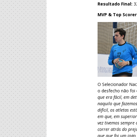
Resultado Final:
3
MVP & Top Scorer
O Selecionador Nac
o desfecho não foi
que era fácil, em d
naquilo que fazemos
difícil, os atletas 
em que, em superior
vez tivemos sempre 
correr atrás do pre
que que foi um jogo