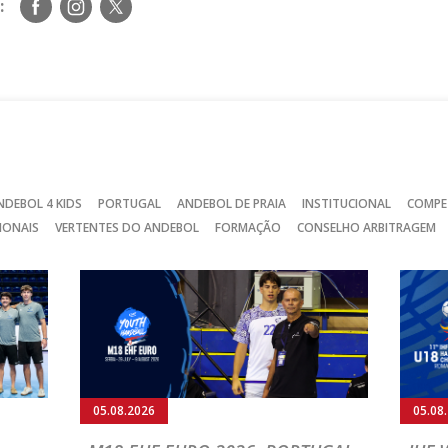
Siga-
Siga-
Siga-
:
nos
nos
nos
no
no
no
Facebook
Instagram
Twitter
NDEBOL 4 KIDS
PORTUGAL
ANDEBOL DE PRAIA
INSTITUCIONAL
COMPE
IONAIS
VERTENTES DO ANDEBOL
FORMAÇÃO
CONSELHO ARBITRAGEM
05.08.2026
05.08