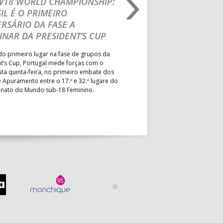
 W18 WORLD CHAMPIONSHIP:
IHF W18 WORLD CH
IL É O PRIMEIRO
JOÃO VAREJÃO PREL
RSÁRIO DA FASE A
CURSO INTERNACIO
INAR DA PRESIDENT’S CUP
TREINADORES NA R
o primeiro lugar na fase de grupos da
Treinador português João Var
t’s Cup, Portugal mede forças com o
integrado na EHF Experts List, 
esta quinta-feira, no primeiro embate dos
preletores convidados pela 
 Apuramento entre o 17.º e 32.º lugare do
de Andebol, em Pitești, iniciat
ato do Mundo sub-18 Feminino.
de 400 treinadores.