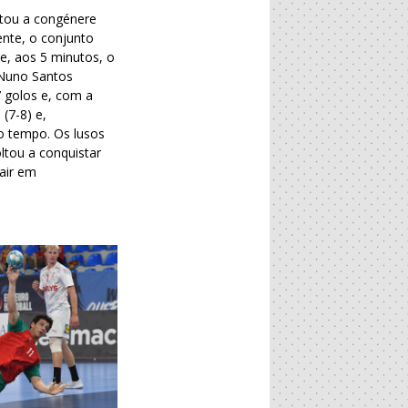
ntou a congénere
nte, o conjunto
e, aos 5 minutos, o
 Nuno Santos
7 golos e, com a
(7-8) e,
o tempo. Os lusos
ltou a conquistar
air em