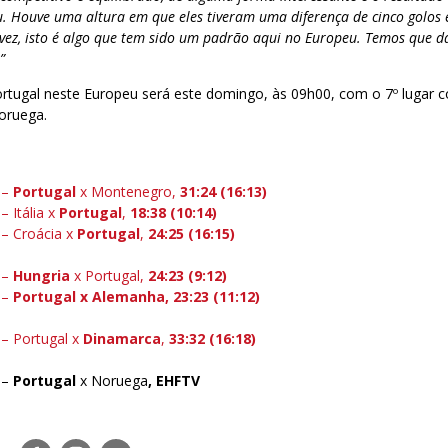
u. Houve uma altura em que eles tiveram uma diferença de cinco golos 
 vez, isto é algo que tem sido um padrão aqui no Europeu. Temos que 
”
rtugal neste Europeu será este domingo, às 09h00, com o 7º lugar c
oruega.
 –
Portugal
x Montenegro,
31:24 (16:13)
– Itália x
Portugal
,
18:38 (10:14)
 – Croácia x
Portugal
,
24:25 (16:15)
 –
Hungria
x Portugal,
24:23 (9:12)
 –
Portugal x Alemanha,
23:23 (11:12)
 – Portugal x
Dinamarca
,
33:32 (16:18)
 –
Portugal
x Noruega
, EHFTV