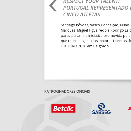
RO 2026: PORTUGAL
RESPECT YOUR TALENT:
IA E SEGUE NA LUTA
PORTUGAL REPRESENTADO 
LUGAR
CINCO ATLETAS
b-18 regressou às vitórias no
Santiago Póvoas, Vasco Conceição, Nuno
 ao superar a Suécia por 32-
Marques, Miguel Figueiredo e Rodrigo Lei
garantiu uma vaga para o
participaram na iniciativa promovida pela
to do Mundo.
que reuniu alguns dos maiores talentos 
EHF EURO 2026 em Belgrado.
PATROCINADORES OFICIAIS