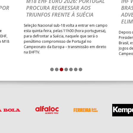
M18 EHF EURO 2026: PORTUGAL
IHF
POR
PROCURA REGRESSAR AOS
BRAS
TRIUNFOS FRENTE À SUÉCIA
ADVE
ELIM
Seleção Nacional sub-18 volta a entrar em campo
te
esta quinta-feira, pelas 11h00 (hora portuguesa),
Depois d
 EHF,
para defrontar a Suécia, naquele que será o
Presiden
do M18
penúltimo compromisso de Portugal no
Brasil, 
Campeonato da Europa – transmissão em direto
Jogos de
na EHFTV.
Campeon
1
2
3
4
5
6
7